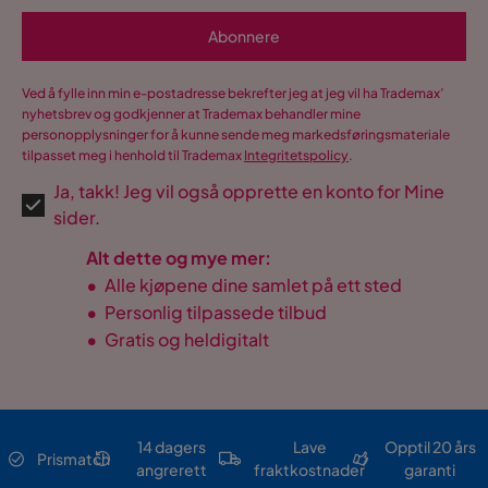
Abonnere
Ved å fylle inn min e-postadresse bekrefter jeg at jeg vil ha Trademax’
nyhetsbrev og godkjenner at Trademax behandler mine
personopplysninger for å kunne sende meg markedsføringsmateriale
tilpasset meg i henhold til Trademax
Integritetspolicy
.
Ja, takk! Jeg vil også opprette en konto for Mine
sider.
Alt dette og mye mer:
•
Alle kjøpene dine samlet på ett sted
•
Personlig tilpassede tilbud
•
Gratis og heldigitalt
14 dagers
Lave
Opptil 20 års
Prismatch
angrerett
fraktkostnader
garanti