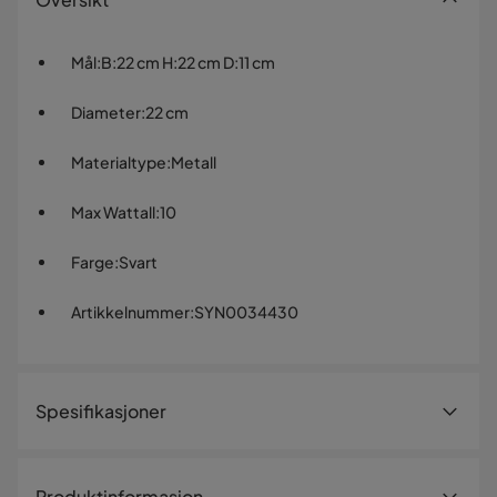
Mål
:
B:22 cm H:22 cm D:11 cm
Diameter
:
22 cm
Materialtype
:
Metall
Max Wattall
:
10
Farge
:
Svart
Artikkelnummer
:
SYN0034430
Spesifikasjoner
Artikkelnummer:
SYN0034430
Produktinformasjon