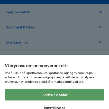
Hjelp & kontakt
Sortiment & tilbud
Om Trademax
Vi er lokalisert i flere land
Vi bryr oss om personvernet ditt
Ved å klikke på "godta cookies" godtar du lagring av cookies på
enheten din for å forbedre navigasjonen på nettstedet, analysere
bruken av nettstedet og bistå i våre markedsføringstiltak.
Godta cookier
Følg oss på:
Innstillinger