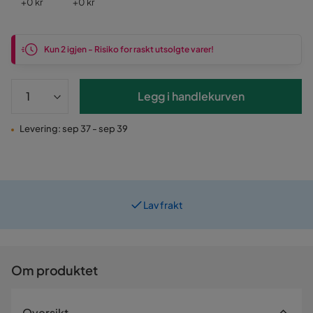
Pris
Pris
+
0 kr
+
0 kr
Kun 2 igjen - Risiko for raskt utsolgte varer!
Legg i handlekurven
Levering: sep 37 - sep 39
Lav frakt
Om produktet
Oversikt