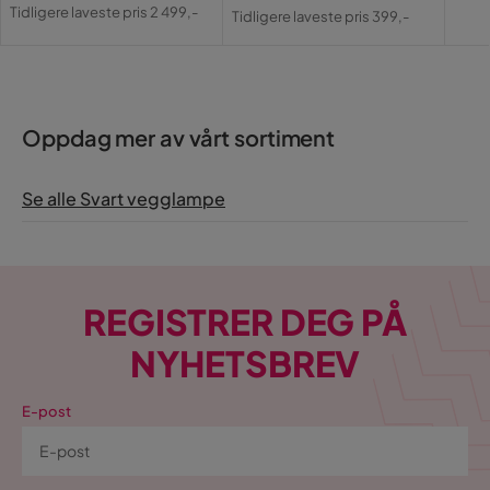
Pris
Original
Pris
Original
Tidligere laveste pris 2 499,-
Tidligere laveste pris 399,-
Pris
Pris
Oppdag mer av vårt sortiment
Se alle Svart vegglampe
REGISTRER DEG PÅ
NYHETSBREV
E-post