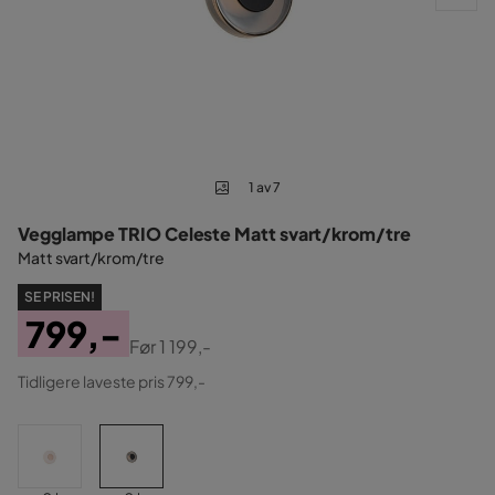
1 av 7
Vegglampe TRIO Celeste Matt svart/krom/tre
Matt svart/krom/tre
SE PRISEN!
799,-
Før
1 199,-
Pris
Original
Tidligere laveste pris 799,-
Pris