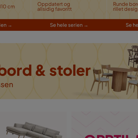
Oppdatert og
Runde bo
 110 cm
allsidig favoritt
rillet desi
ien
→
S
e hele serien
→
Se he
bord & stoler
ssen