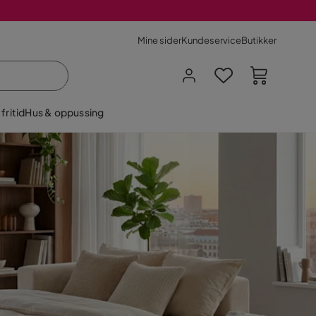
Mine sider
Kundeservice
Butikker
fritid
Hus & oppussing