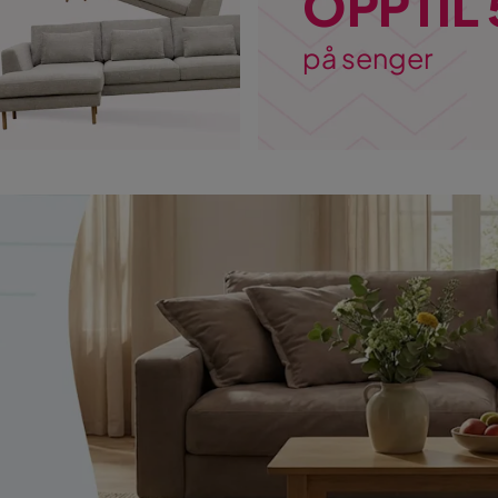
OPPTIL
på senger