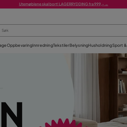
Utemøblene skal bort! LAGERRYDDING fra 999,- →
age
Oppbevaring
Innredning
Tekstiler
Belysning
Husholdning
Sport & 
EN