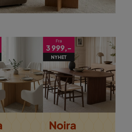
Fra
3 999,-
NYHET
a
Noira