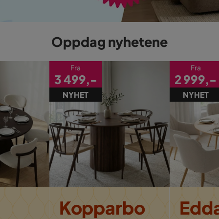
Oppdag nyhetene
Fra
Fra
3 499,-
2 999,-
NYHET
NYHET
Kopparbo
Edd