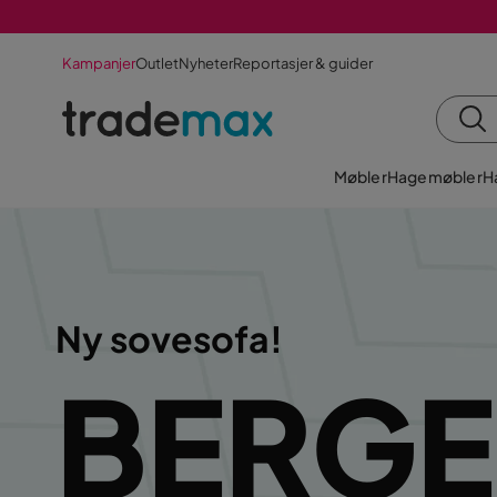
Kampanjer
Outlet
Nyheter
Reportasjer & guider
Møbler
Hagemøbler
H
Ny sovesofa!
BERG