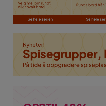
Velg mellom rundt
Runda bord från
eller ovalt bord
S
e hele serien
→
S
e hele ser
Nyheter!
Spisegrupper, 
På tide å oppgradere spisepla