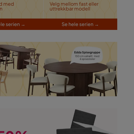
rd med
Velg mellom fast eller
gn
uttrekkbar modell
le serien
→
S
e hele serien
→