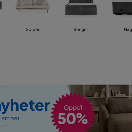
Sofaer
Senger
Hag
nyheter
 hjemmet