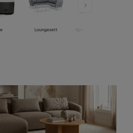
e
Loungesett
Spisegrupper hage
S