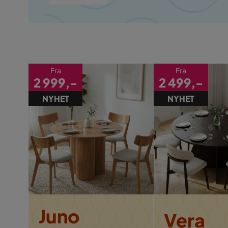
Fra
Fra
2 999,-
2 499,-
NYHET
NYHET
Juno
Vera