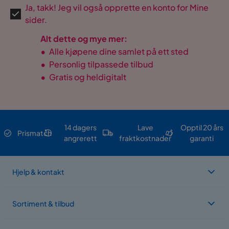
Ja, takk! Jeg vil også opprette en konto for Mine
sider.
Alt dette og mye mer:
•
Alle kjøpene dine samlet på ett sted
•
Personlig tilpassede tilbud
•
Gratis og heldigitalt
14 dagers
Lave
Opptil 20 års
Prismatch
angrerett
fraktkostnader
garanti
Hjelp & kontakt
Sortiment & tilbud