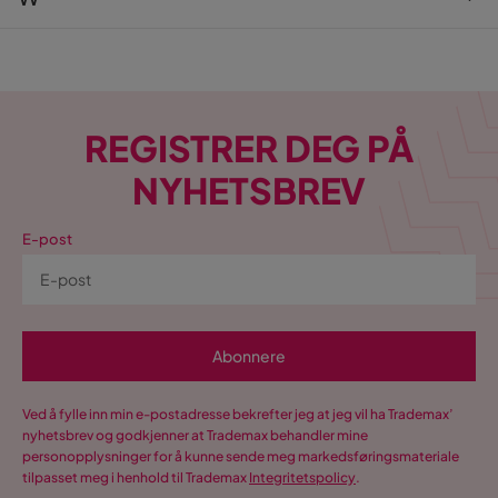
Tvilum
Venture Home
Wilson & Wood
VIND
Wohnling
VM Carpet
WOOOD
REGISTRER DEG PÅ
VOX
NYHETSBREV
vtwonen
E-post
Abonnere
Ved å fylle inn min e-postadresse bekrefter jeg at jeg vil ha Trademax’
nyhetsbrev og godkjenner at Trademax behandler mine
personopplysninger for å kunne sende meg markedsføringsmateriale
tilpasset meg i henhold til Trademax
Integritetspolicy
.