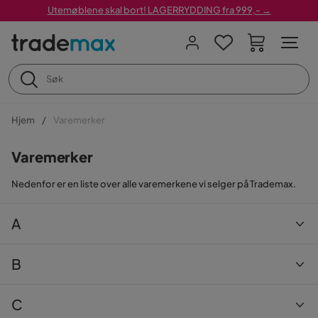
Utemøblene skal bort! LAGERRYDDING fra 999,- →
Hjem
Varemerker
Varemerker
Nedenfor er en liste over alle varemerkene vi selger på Trademax.
A
Andrarum
B
Art Link
Bark
C
AXI