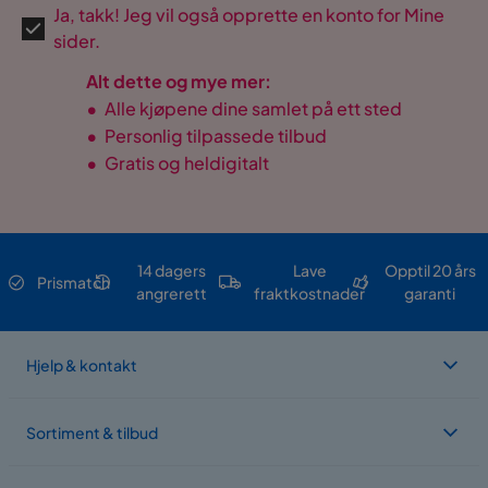
Ja, takk! Jeg vil også opprette en konto for Mine
sider.
Alt dette og mye mer:
•
Alle kjøpene dine samlet på ett sted
•
Personlig tilpassede tilbud
•
Gratis og heldigitalt
14 dagers
Lave
Opptil 20 års
Prismatch
angrerett
fraktkostnader
garanti
Hjelp & kontakt
Sortiment & tilbud