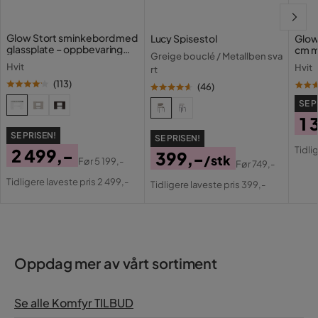
Glow Stort sminkebord med
Lucy Spisestol
Glow
glassplate – oppbevaring
cm m
Greige bouclé / Metallben sva
med skuffer og rom 120 cm
lamp
Hvit
Hvit
rt
med 
(
113
)
(
46
)
SE P
1 
SE PRISEN!
SE PRISEN!
Pri
Or
Tidli
2 499,-
399,-
/stk
Pri
Før
5 199,-
Før
749,-
Pris
Original
Pris
Original
Tidligere laveste pris 2 499,-
Tidligere laveste pris 399,-
Pris
Pris
Oppdag mer av vårt sortiment
Se alle Komfyr TILBUD