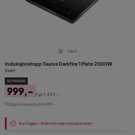
1 av 2
Induksjonstopp Taurus Darkfire 1 Plate 2000W
Svart
SE PRISEN!
999,-
Før
1 499,-
Pris
Original
Tidligere laveste pris 999,-
Pris
Kun 2 igjen - Risiko for raskt utsolgte varer!