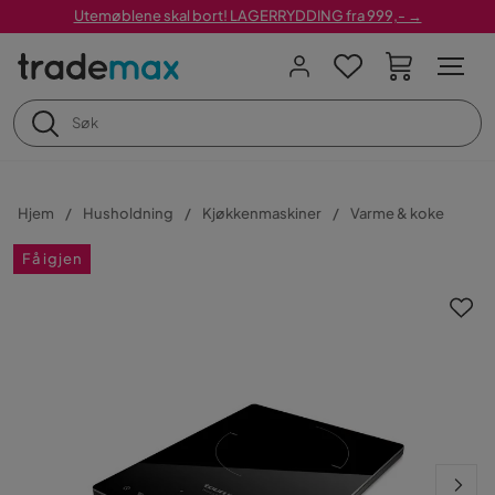
Utemøblene skal bort! LAGERRYDDING fra 999,- →
Hjem
Husholdning
Kjøkkenmaskiner
Varme & koke
Få igjen