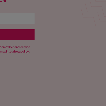
Trademax behandler mine
demax
Integritetspolicy
.