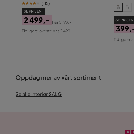
(
112
)
SE PRISEN!
2 499,-
SE PRISEN
Før
5 199,-
Pris
Original
399,
Tidligere laveste pris 2 499,-
Pris
Pris
Origin
Tidligere l
Pris
Oppdag mer av vårt sortiment
Se alle Interiør SALG
R