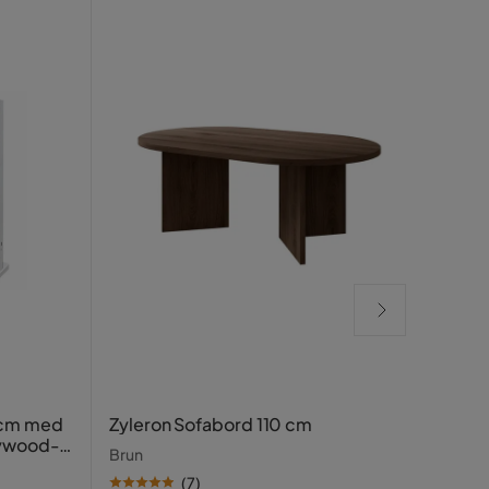
Rela
 cm med
Zyleron Sofabord 110 cm
lywood-
Beige
Brun
(
7
)