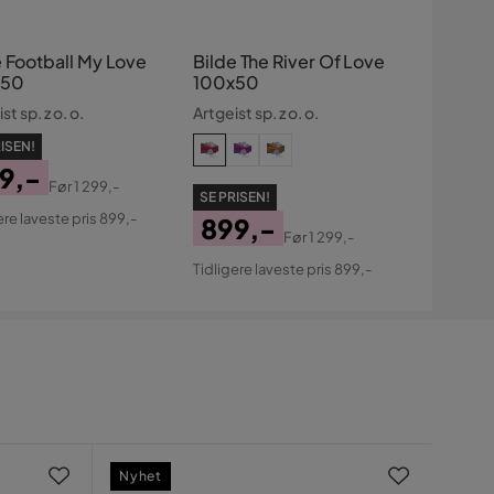
e Football My Love
Bilde The River Of Love
x50
100x50
st sp. z o. o.
Artgeist sp. z o. o.
ISEN!
9,-
Før
1 299,-
SE PRISEN!
s
ginal
ere laveste pris 899,-
899,-
s
Før
1 299,-
Pris
Original
Tidligere laveste pris 899,-
Pris
Nyhet