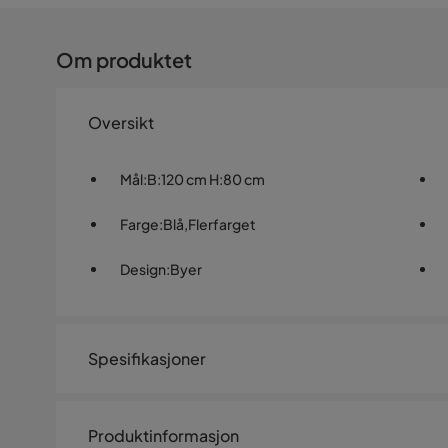
Om produktet
Oversikt
Mål
:
B:120 cm H:80 cm
Farge
:
Blå,Flerfarget
Design
:
Byer
Spesifikasjoner
Artikkelnummer:
826341
Produktinformasjon
Størrelse