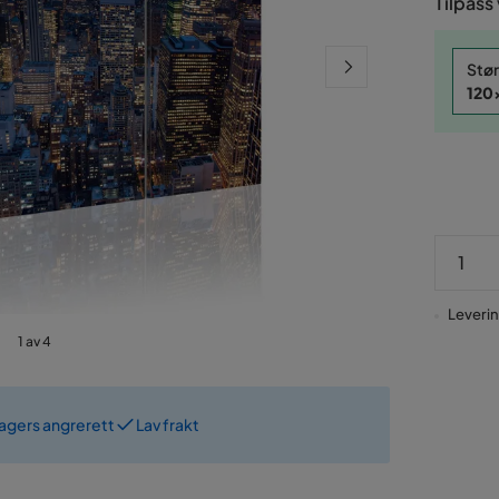
Tilpass
Stør
120
Levering
1 av 4
dagers angrerett
Lav frakt