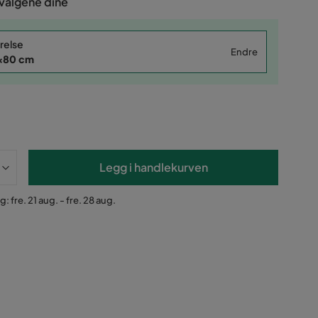
 valgene dine
relse
Endre
x80 cm
Legg i handlekurven
: fre. 21 aug. - fre. 28 aug.