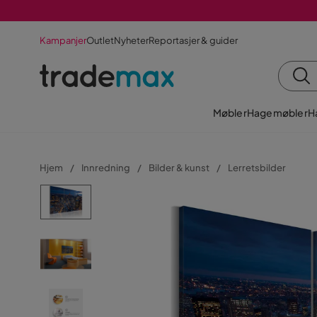
Kampanjer
Outlet
Nyheter
Reportasjer & guider
Møbler
Hagemøbler
H
Hjem
Innredning
Bilder & kunst
Lerretsbilder