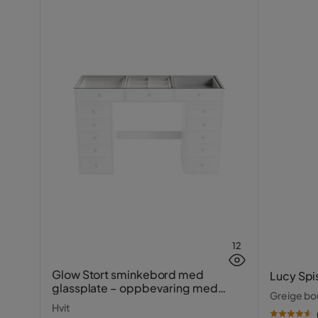
12
Glow Stort sminkebord med
Lucy Spi
glassplate – oppbevaring med
Greige bou
skuffer og rom 120 cm
Hvit