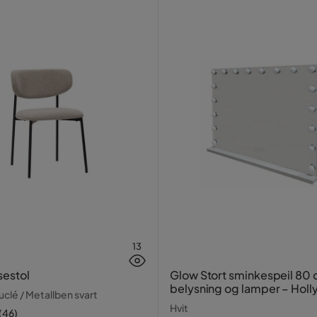
13
sestol
Glow Stort sminkespeil 80
belysning og lamper – Hol
clé / Metallben svart
speil med USB-lading
Hvit
(
46
)