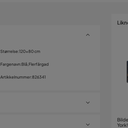
Likn
Størrelse
:
120x80 cm
Fargenavn
:
Blå,Flerfärgad
Artikkelnummer
:
826341
Bild
York