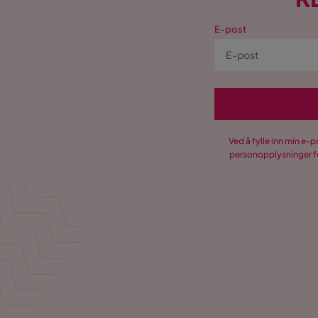
E-post
Ved å fylle inn min e-
personopplysninger fo