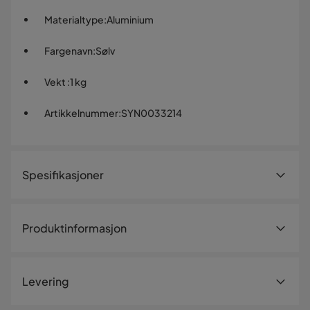
Materialtype
:
Aluminium
Fargenavn
:
Sølv
Vekt
:
1 kg
Artikkelnummer
:
SYN0033214
Spesifikasjoner
Artikkelnummer:
SYN0033214
Produktinformasjon
Størrelse
Høyde
63 cm
Levering
Bredde
4 cm