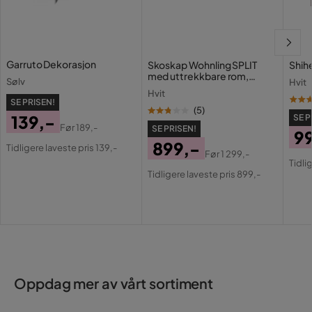
Garruto Dekorasjon
Skoskap Wohnling SPLIT
Shih
med uttrekkbare rom,
Sølv
Hvit
foliert sponplate Hvit
Hvit
SE PRISEN!
(
5
)
139,-
SE P
Før
189,-
SE PRISEN!
9
Pris
Original
899,-
Tidligere laveste pris 139,-
Pri
Or
Før
1 299,-
Pris
Pris
Original
Tidli
Pri
Tidligere laveste pris 899,-
Pris
Oppdag mer av vårt sortiment