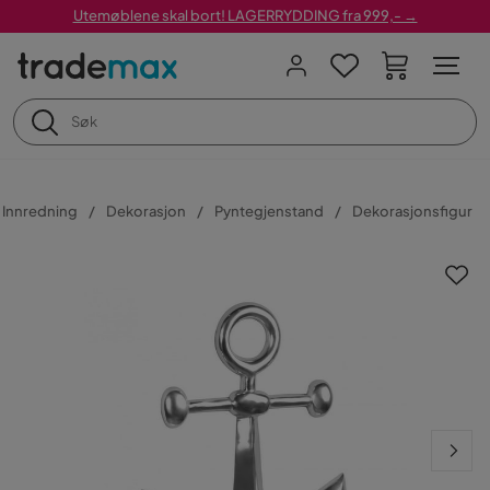
Utemøblene skal bort! LAGERRYDDING fra 999,- →
Innredning
Dekorasjon
Pyntegjenstand
Dekorasjonsfigur