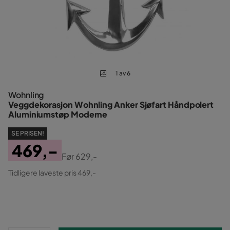
1 av 6
Wohnling
Veggdekorasjon Wohnling Anker Sjøfart Håndpolert
Aluminiumstøp Moderne
SE PRISEN!
469,-
Før
629,-
Pris
Original
Tidligere laveste pris 469,-
Pris