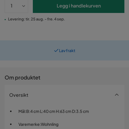
Legg i handlekurven
Levering: tir. 25 aug. - fre. 4 sep.
Lav frakt
Prismatch
Om produktet
Oversikt
Mål
:
B:4 cm L:40 cm H:63 cm D:3.5 cm
Varemerke
:
Wohnling