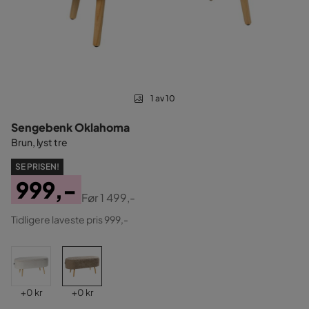
1 av 10
Sengebenk Oklahoma
Brun, lyst tre
SE PRISEN!
999,-
Før
1 499,-
Pris
Original
Tidligere laveste pris 999,-
Pris
Pris
Pris
+
0 kr
+
0 kr