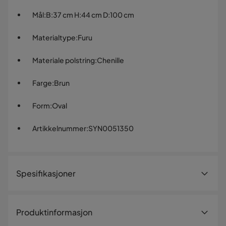
Mål
:
B:37 cm H:44 cm D:100 cm
Materialtype
:
Furu
Materiale polstring
:
Chenille
Farge
:
Brun
Form
:
Oval
Artikkelnummer
:
SYN0051350
Spesifikasjoner
Artikkelnummer:
SYN0051350
Produktinformasjon
Størrelse