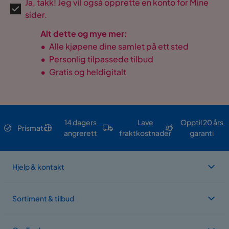
Ja, takk! Jeg vil også opprette en konto for Mine
sider.
Alt dette og mye mer:
•
Alle kjøpene dine samlet på ett sted
•
Personlig tilpassede tilbud
•
Gratis og heldigitalt
14 dagers
Lave
Opptil 20 års
Prismatch
angrerett
fraktkostnader
garanti
Hjelp & kontakt
Sortiment & tilbud