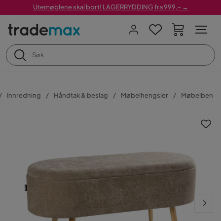
Utemøblene skal bort! LAGERRYDDING fra 999,- →
Innredning
Håndtak & beslag
Møbelhengsler
Møbelben