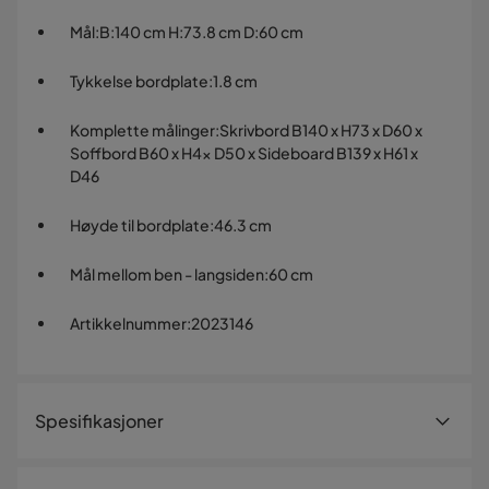
Mål
:
B:140 cm H:73.8 cm D:60 cm
Tykkelse bordplate
:
1.8 cm
Komplette målinger
:
Skrivbord B140 x H73 x D60 x
Soffbord B60 x H4x D50 x Sideboard B139 x H61 x
D46
Høyde til bordplate
:
46.3 cm
Mål mellom ben - langsiden
:
60 cm
Artikkelnummer
:
2023146
Spesifikasjoner
Artikkelnummer:
2023146