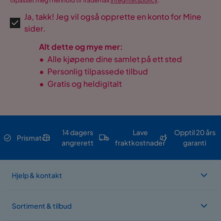
tilpasset meg i henhold til Trademax
Integritetspolicy
.
Ja, takk! Jeg vil også opprette en konto for Mine
sider.
Alt dette og mye mer:
•
Alle kjøpene dine samlet på ett sted
•
Personlig tilpassede tilbud
•
Gratis og heldigitalt
14 dagers
Lave
Opptil 20 års
Prismatch
angrerett
fraktkostnader
garanti
Hjelp & kontakt
Sortiment & tilbud