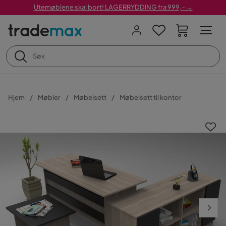
Utemøblene skal bort! LAGERRYDDING fra 999,- →
Hjem
Møbler
Møbelsett
Møbelsett til kontor