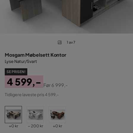
1 av 7
Mosgam Møbelsett Kontor
Lyse Natur/Svart
SE PRISEN!
4 599,-
Før
6 999,-
Pris
Original
Tidligere laveste pris 4 599,-
Pris
Pris
Pris
Pris
+
0 kr
− 200 kr
+
0 kr