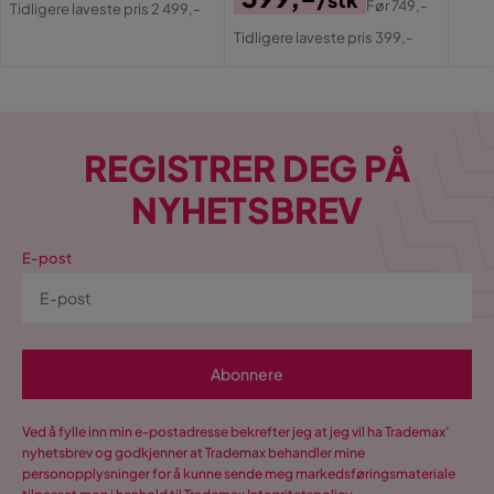
Pri
Før
749,-
Tidligere laveste pris 2 499,-
Pris
Original
Pris
Tidligere laveste pris 399,-
Pris
REGISTRER DEG PÅ
NYHETSBREV
E-post
Abonnere
Ved å fylle inn min e-postadresse bekrefter jeg at jeg vil ha Trademax’
nyhetsbrev og godkjenner at Trademax behandler mine
personopplysninger for å kunne sende meg markedsføringsmateriale