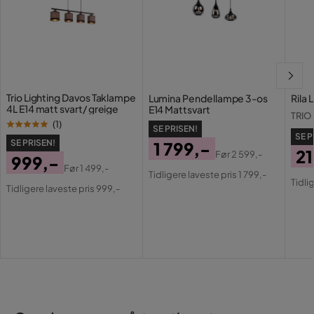
Trio Lighting Davos Taklampe
Lumina Pendellampe 3-os
Rila 
4L E14 matt svart/ greige
E14 Mattsvart
TRIO
(
1
)
SE PRISEN!
SE P
SE PRISEN!
1 799,-
21
Før
2 599,-
999,-
Pris
Original
Før
1 499,-
Pri
Or
Tidligere laveste pris 1 799,-
Pris
Original
Tidli
Pris
Tidligere laveste pris 999,-
Pri
Pris