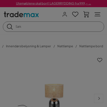
Utemøblene skal bort! LAGERRYDDING fra 999,- →
Innendørsbelysning & Lamper
Nattlampe
Nattlampe bord