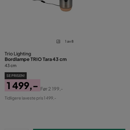
1 av 8
Trio Lighting
Bordlampe TRIO Tara 43 cm
43 cm
SE PRISEN!
1 499,-
Før
2 199,-
Pris
Original
Tidligere laveste pris 1 499,-
Pris