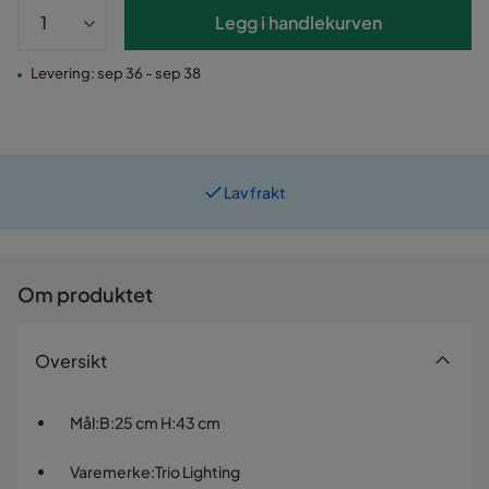
Legg i handlekurven
Levering: sep 36 - sep 38
Lav frakt
Prismatch
Om produktet
Oversikt
Mål
:
B:25 cm H:43 cm
Varemerke
:
Trio Lighting