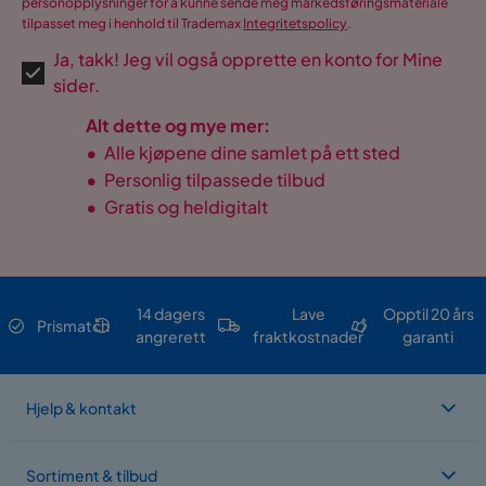
personopplysninger for å kunne sende meg markedsføringsmateriale
tilpasset meg i henhold til Trademax
Integritetspolicy
.
Ja, takk! Jeg vil også opprette en konto for Mine
sider.
Alt dette og mye mer:
•
Alle kjøpene dine samlet på ett sted
•
Personlig tilpassede tilbud
•
Gratis og heldigitalt
14 dagers
Lave
Opptil 20 års
Prismatch
angrerett
fraktkostnader
garanti
Hjelp & kontakt
Sortiment & tilbud