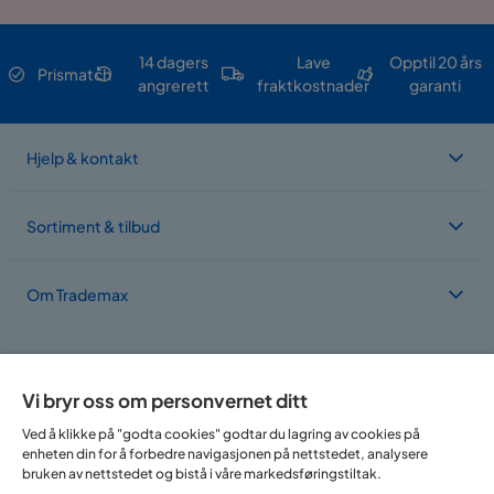
14 dagers
Lave
Opptil 20 års
Prismatch
angrerett
fraktkostnader
garanti
Hjelp & kontakt
Sortiment & tilbud
Om Trademax
Vi er lokalisert i flere land
Vi bryr oss om personvernet ditt
Ved å klikke på "godta cookies" godtar du lagring av cookies på
enheten din for å forbedre navigasjonen på nettstedet, analysere
bruken av nettstedet og bistå i våre markedsføringstiltak.