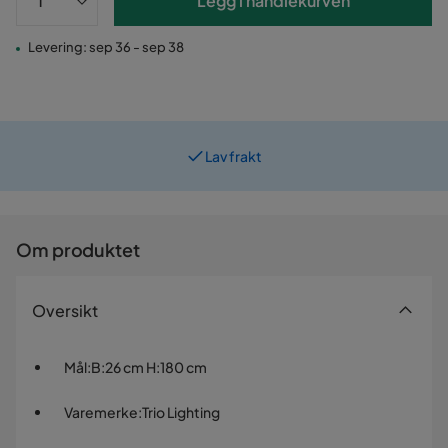
Legg i handlekurven
Levering: sep 36 - sep 38
Lav frakt
Prismatch
Om produktet
Oversikt
Mål
:
B:26 cm H:180 cm
Varemerke
:
Trio Lighting