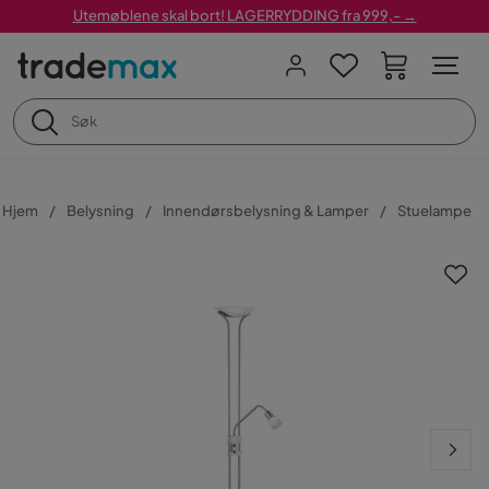
Utemøblene skal bort! LAGERRYDDING fra 999,- →
Hjem
Belysning
Innendørsbelysning & Lamper
Stuelampe