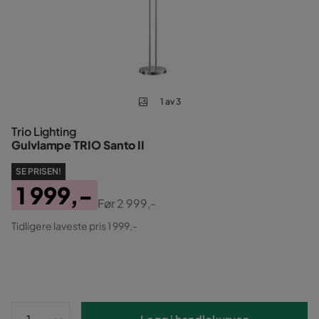
1 av 3
Trio Lighting
Gulvlampe TRIO Santo II
SE PRISEN!
1 999,-
Før
2 999,-
Pris
Original
Tidligere laveste pris 1 999,-
Pris