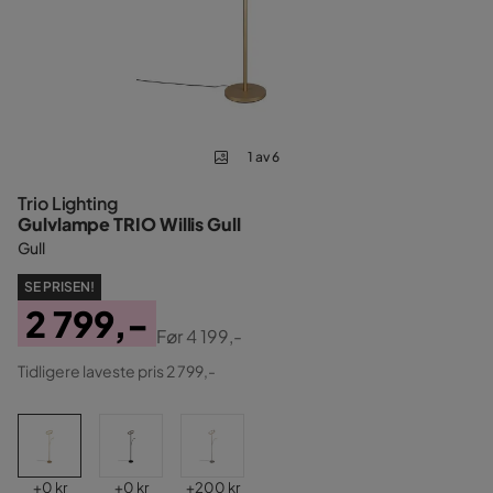
1 av 6
Trio Lighting
Gulvlampe TRIO Willis Gull
Gull
SE PRISEN!
2 799,-
Før
4 199,-
Pris
Original
Tidligere laveste pris 2 799,-
Pris
Pris
Pris
Pris
+
0 kr
+
0 kr
+
200 kr