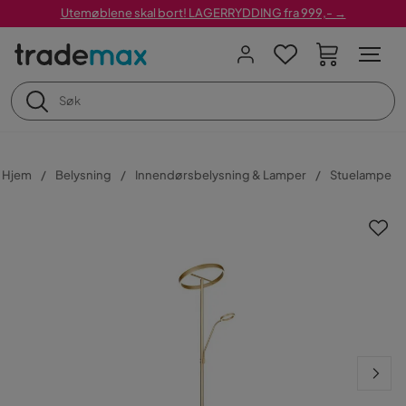
Utemøblene skal bort! LAGERRYDDING fra 999,- →
Hjem
Belysning
Innendørsbelysning & Lamper
Stuelampe