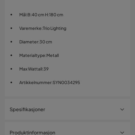
Mål
:
B:40 cm H:180 cm
Varemerke
:
Trio Lighting
Diameter
:
30 cm
Materialtype
:
Metall
Max Wattall
:
39
Artikkelnummer
:
SYN0034295
Spesifikasjoner
Artikkelnummer:
SYN0034295
Produktinformasjon
Størrelse