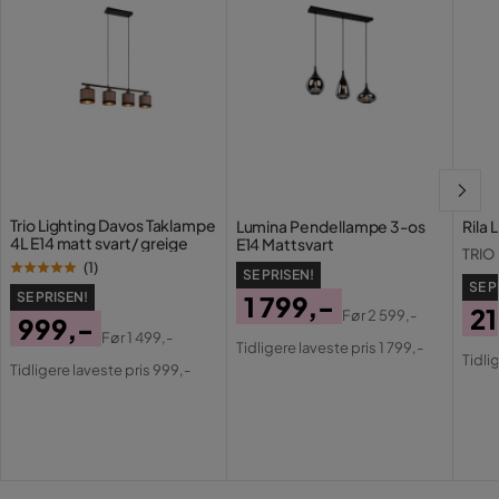
Trio Lighting Davos Taklampe
Lumina Pendellampe 3-os
Rila 
4L E14 matt svart/ greige
E14 Mattsvart
TRIO
(
1
)
SE PRISEN!
SE P
SE PRISEN!
1 799,-
21
Før
2 599,-
999,-
Pris
Original
Før
1 499,-
Pri
Or
Tidligere laveste pris 1 799,-
Pris
Original
Tidli
Pris
Tidligere laveste pris 999,-
Pri
Pris