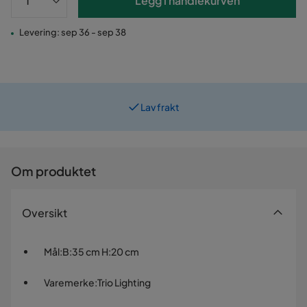
Legg i handlekurven
Levering: sep 36 - sep 38
Lav frakt
Prismatch
Om produktet
Oversikt
Mål
:
B:35 cm H:20 cm
Varemerke
:
Trio Lighting