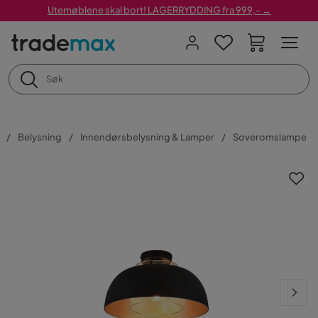
Utemøblene skal bort! LAGERRYDDING fra 999,- →
Belysning
Innendørsbelysning & Lamper
Soveromslampe