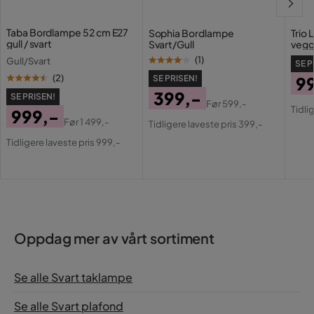
Taba Bordlampe 52 cm E27
Sophia Bordlampe
Trio 
gull / svart
Svart/Gull
vegg
(
1
)
Gull/Svart
SE P
(
2
)
SE PRISEN!
9
399,-
SE PRISEN!
Pri
Or
Før
599,-
Tidli
999,-
Pris
Original
Pri
Før
1 499,-
Tidligere laveste pris 399,-
Pris
Original
Pris
Tidligere laveste pris 999,-
Pris
Oppdag mer av vårt sortiment
Se alle Svart taklampe
Se alle Svart plafond