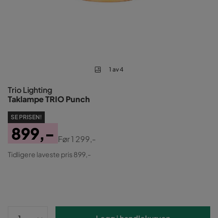
1 av 4
Trio Lighting
Taklampe TRIO Punch
SE PRISEN!
899,-
Før
1 299,-
Pris
Original
Tidligere laveste pris 899,-
Pris