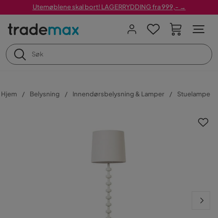
Utemøblene skal bort! LAGERRYDDING fra 999,- →
Hjem
Belysning
Innendørsbelysning & Lamper
Stuelampe