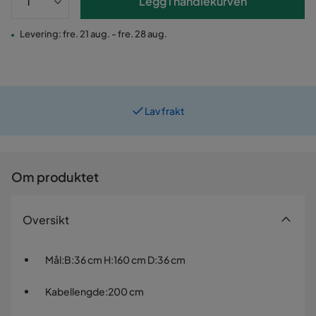
Legg i handlekurven
Levering: fre. 21 aug. - fre. 28 aug.
Lav frakt
Om produktet
Oversikt
Mål
:
B:36 cm H:160 cm D:36 cm
Kabellengde
:
200 cm