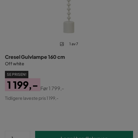
1 av 7
Cresel Gulvlampe 160 cm
Off white
SE PRISEN!
1 199,-
Før
1 799,-
Pris
Original
Tidligere laveste pris 1 199,-
Pris