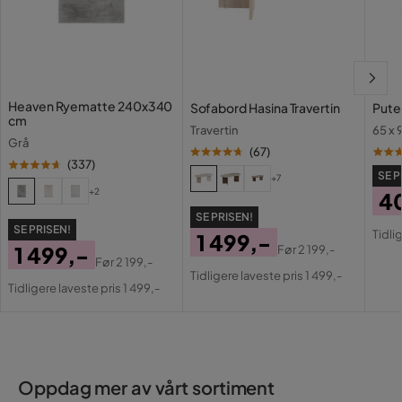
Vedlikeholdstips:
Lin:
Heaven Ryematte 240x340
Sofabord Hasina Travertin
Pute
cm
Travertin
65 x
Grå
(
67
)
(
337
)
Jern:
SE P
+7
+2
4
SE PRISEN!
Pri
Or
SE PRISEN!
Tidli
1 499,-
Pri
1 499,-
Før
2 199,-
Pris
Original
Før
2 199,-
Pris
Original
Tidligere laveste pris 1 499,-
Pris
Tidligere laveste pris 1 499,-
Pris
Oppdag mer av vårt sortiment