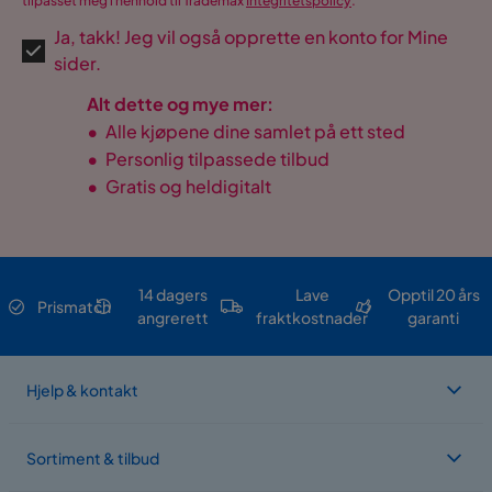
tilpasset meg i henhold til Trademax
Integritetspolicy
.
Ja, takk! Jeg vil også opprette en konto for Mine
sider.
Alt dette og mye mer:
•
Alle kjøpene dine samlet på ett sted
•
Personlig tilpassede tilbud
•
Gratis og heldigitalt
14 dagers
Lave
Opptil 20 års
Prismatch
angrerett
fraktkostnader
garanti
Hjelp & kontakt
Sortiment & tilbud