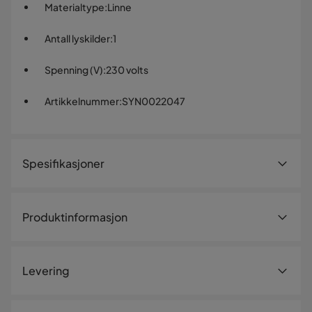
Materialtype
:
Linne
Antall lyskilder
:
1
Spenning (V)
:
230 volts
Artikkelnummer
:
SYN0022047
Spesifikasjoner
Artikkelnummer:
SYN0022047
Produktinformasjon
Størrelse
Kabellengde
200 cm
Levering
Høyde
160 cm
Bredde
36 cm