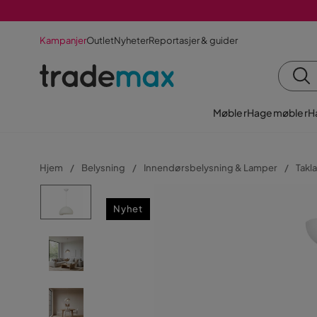
Kampanjer
Outlet
Nyheter
Reportasjer & guider
Møbler
Hagemøbler
H
Hjem
Belysning
Innendørsbelysning & Lamper
Takl
Nyhet