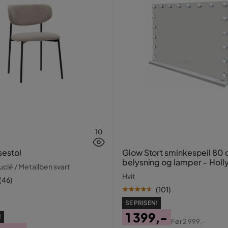
volts
ert
rift
10
sestol
Glow Stort sminkespeil 80
belysning og lamper – Hol
clé / Metallben svart
speil med USB-lading
Hvit
(
46
)
(
101
)
SE PRISEN!
1 399,-
!
Før
2 999,-