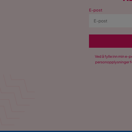
E-post
Ved å fylle inn min e-
personopplysninger fo