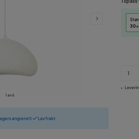
Tilpass
Stør
30x
Leverin
1 av 6
dagers angrerett
Lav frakt