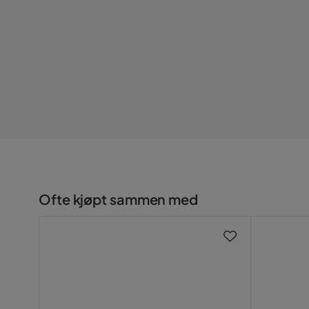
Materiale lampeskjerm
Glassfiber
Materiale
Metall
Materiale base
Metall
Materialtype
Metallkrop
Øvrig
Lampestikk
Ikke inklud
Ofte kjøpt sammen med
Max Wattall
40 W
Farge
Hvit
Lyskilde inkludert
Nei
Fargenavn
Hvit