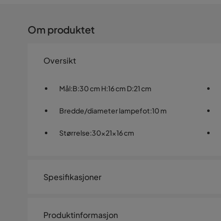
Om produktet
Oversikt
Mål
:
B:30 cm H:16 cm D:21 cm
Bredde/diameter lampefot
:
10 m
Størrelse
:
30x21x16 cm
Spesifikasjoner
Artikkelnummer:
SQ0227167
Produktinformasjon
Størrelse