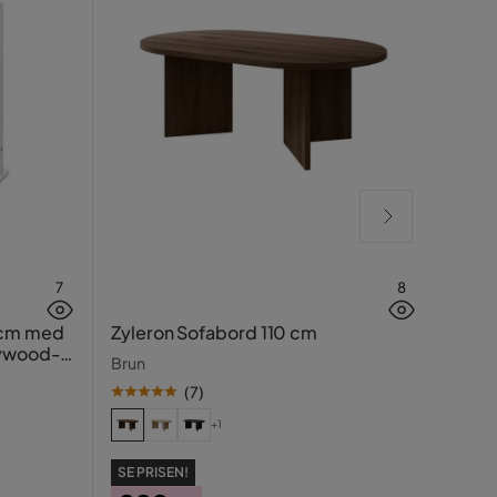
7
8
Rela
 cm med
Zyleron Sofabord 110 cm
lywood-
Beige
Brun
(
7
)
+1
SE PR
SE PRISEN!