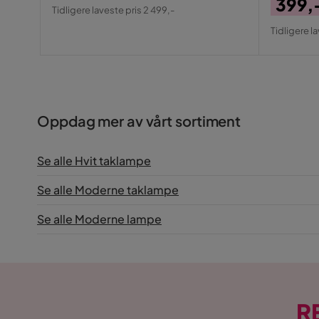
Pris
Original
399,
Farge skjerm
Hvit
Tidligere laveste pris 2 499,-
Pris
Pris
Origin
Tidligere l
Sokkel
E27
Pris
IP-systemer
IP20
Serie
Oppdag mer av vårt sortiment
Innendørsbruk
Ja
Se alle Hvit taklampe
Se alle Moderne taklampe
Se alle Moderne lampe
R