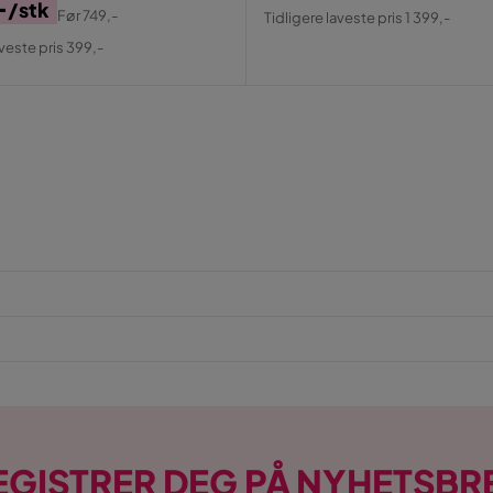
-
Pris
Original
/stk
Før
749,-
Tidligere laveste pris 1 399,-
al
Pris
aveste pris 399,-
EGISTRER DEG PÅ NYHETSBR