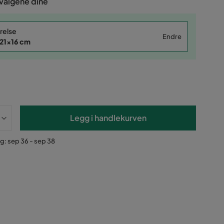
 valgene dine
relse
Endre
21x16 cm
Legg i handlekurven
g: sep 36 - sep 38