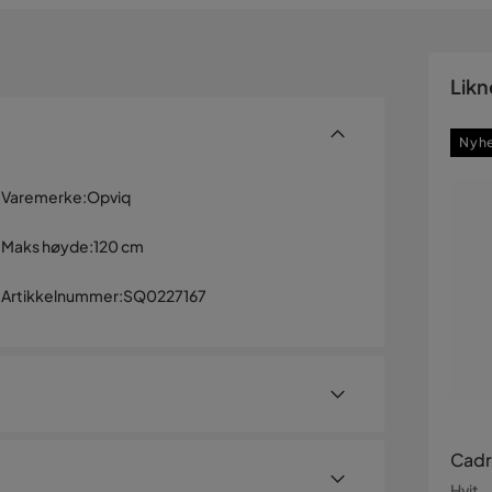
Likn
Nyh
Varemerke
:
Opviq
Maks høyde
:
120 cm
Artikkelnummer
:
SQ0227167
Cadr
Hvit