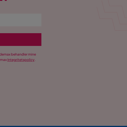
Trademax behandler mine
demax
Integritetspolicy
.