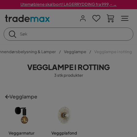
Utemøblene skal bort! LAGERRYDDING fra 999,- →
Innendørsbelysning & Lamper
Vegglampe
Vegglampe i rotting
VEGGLAMPE I ROTTING
3 stk produkter
Vegglampe
Veggarmatur
Veggplafond