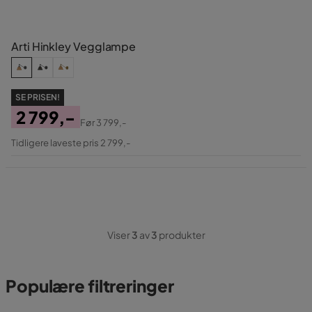
Arti Hinkley Vegglampe
SE PRISEN!
2 799,-
Før
3 799,-
Pris
Original
Tidligere laveste pris 2 799,-
Pris
Viser
3
av
3
produkter
Populære filtreringer