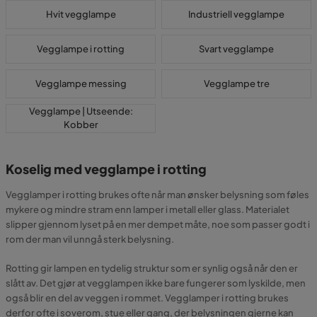
Hvit vegglampe
Industriell vegglampe
Vegglampe i rotting
Svart vegglampe
Vegglampe messing
Vegglampe tre
Vegglampe | Utseende:
Kobber
Koselig med vegglampe i rotting
Vegglamper i rotting brukes ofte når man ønsker belysning som føles
mykere og mindre stram enn lamper i metall eller glass. Materialet
slipper gjennom lyset på en mer dempet måte, noe som passer godt i
rom der man vil unngå sterk belysning.
Rotting gir lampen en tydelig struktur som er synlig også når den er
slått av. Det gjør at vegglampen ikke bare fungerer som lyskilde, men
også blir en del av veggen i rommet. Vegglamper i rotting brukes
derfor ofte i soverom, stue eller gang, der belysningen gjerne kan