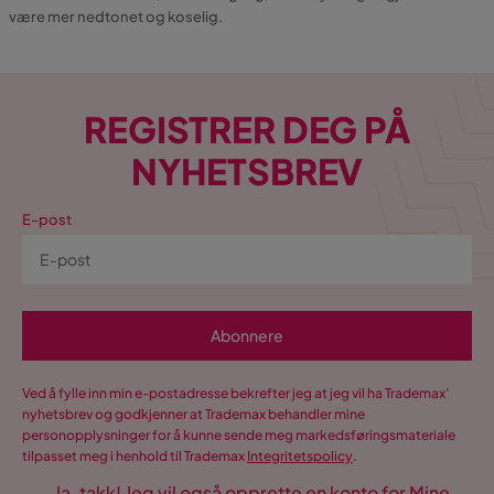
være mer nedtonet og koselig.
REGISTRER DEG PÅ
NYHETSBREV
E-post
Abonnere
Ved å fylle inn min e-postadresse bekrefter jeg at jeg vil ha Trademax’
nyhetsbrev og godkjenner at Trademax behandler mine
personopplysninger for å kunne sende meg markedsføringsmateriale
tilpasset meg i henhold til Trademax
Integritetspolicy
.
Ja, takk! Jeg vil også opprette en konto for Mine