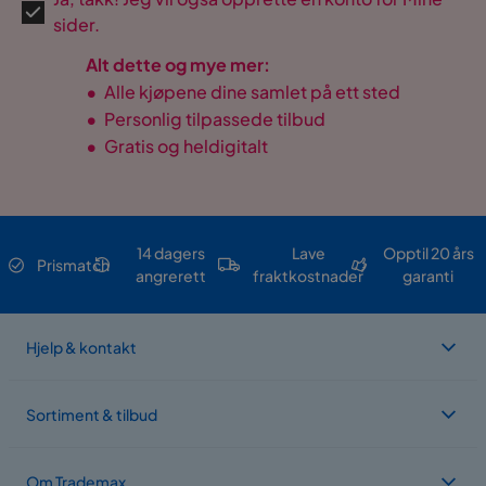
sider.
Alt dette og mye mer:
•
Alle kjøpene dine samlet på ett sted
•
Personlig tilpassede tilbud
•
Gratis og heldigitalt
14 dagers
Lave
Opptil 20 års
Prismatch
angrerett
fraktkostnader
garanti
Hjelp & kontakt
Sortiment & tilbud
Om Trademax