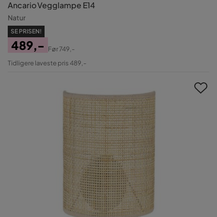
Ancario Vegglampe E14
Natur
SE PRISEN!
489,-
Før
749,-
Pris
Original
Tidligere laveste pris 489,-
Pris