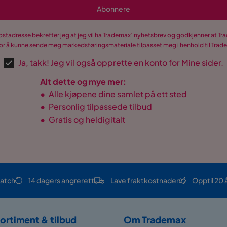
Abonnere
postadresse bekrefter jeg at jeg vil ha Trademax’ nyhetsbrev og godkjenner at 
r å kunne sende meg markedsføringsmateriale tilpasset meg i henhold til Tra
Ja, takk! Jeg vil også opprette en konto for Mine sider.
Alt dette og mye mer:
•
Alle kjøpene dine samlet på ett sted
•
Personlig tilpassede tilbud
•
Gratis og heldigitalt
atch
14 dagers angrerett
Lave fraktkostnader
Opptil 20 
ortiment & tilbud
Om Trademax