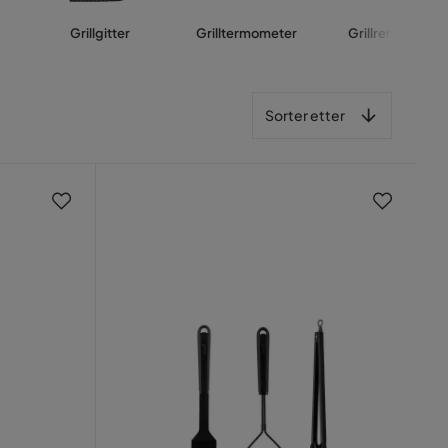
Grillgitter
Grilltermometer
Grillrengjøring
Sorter etter
Sorter etter