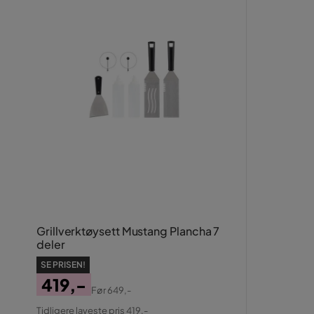
Grillverktøysett Mustang Plancha 7
deler
SE PRISEN!
419,-
Før
649,-
Pris
Original
Tidligere laveste pris 419,-