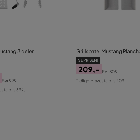
Mustang 3 deler
Grillspatel Mustang Planch
SE PRISEN!
209,-
Før
309,-
Pris
Original
Før
999,-
Tidligere laveste pris 209,-
Pris
al
este pris 699,-