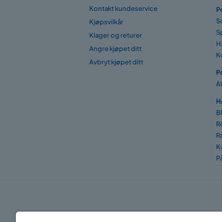
Kontakt kundeservice
P
S
Kjøpsvilkår
S
Klager og returer
H
Angre kjøpet ditt
K
Avbryt kjøpet ditt
P
A
H
B
R
R
K
P