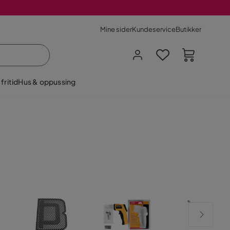
Mine sider
Kundeservice
Butikker
fritid
Hus & oppussing