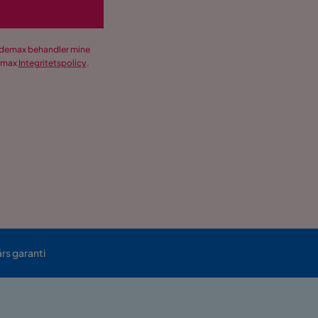
Trademax behandler mine
demax
Integritetspolicy
.
års garanti