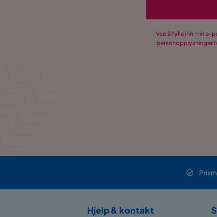
Ved å fylle inn min e-
personopplysninger fo
Prism
Hjelp & kontakt
S