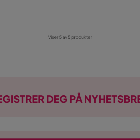
Viser
5
av
5
produkter
EGISTRER DEG PÅ NYHETSBR