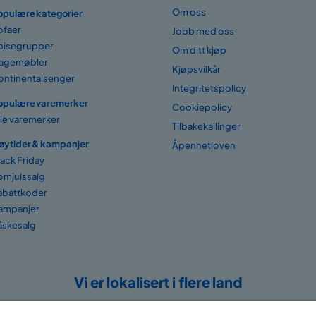
Om oss
opulære kategorier
ofaer
Jobb med oss
pisegrupper
Om ditt kjøp
agemøbler
Kjøpsvilkår
ontinentalsenger
Integritetspolicy
opulære varemerker
Cookiepolicy
lle varemerker
Tilbakekallinger
øytider & kampanjer
Åpenhetloven
lack Friday
omjulssalg
abattkoder
ampanjer
åskesalg
Vi er lokalisert i flere land