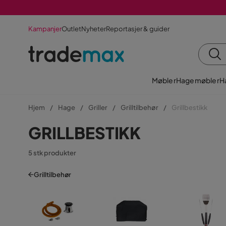
Kampanjer
Outlet
Nyheter
Reportasjer & guider
Møbler
Hagemøbler
H
Hjem
Hage
Griller
Grilltilbehør
Grillbestikk
GRILLBESTIKK
5 stk produkter
Grilltilbehør