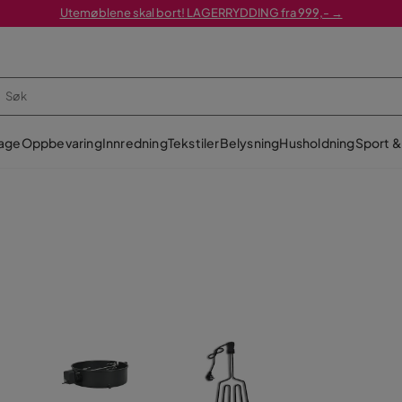
Utemøblene skal bort! LAGERRYDDING fra 999,- →
age
Oppbevaring
Innredning
Tekstiler
Belysning
Husholdning
Sport & 