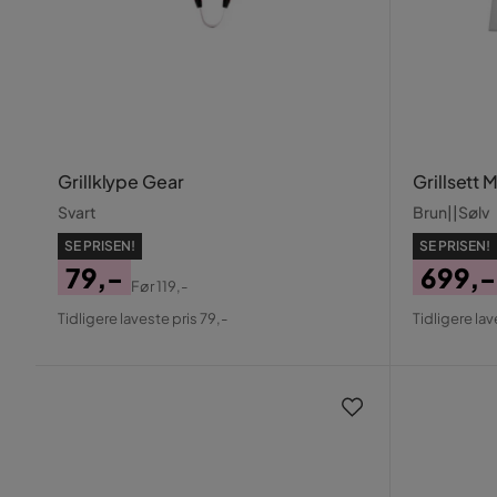
Grillklype Gear
Grillsett 
Svart
Brun||Sølv
SE PRISEN!
SE PRISEN!
79,-
699,-
Før
119,-
Pris
Original
Pris
Origin
Tidligere laveste pris 79,-
Tidligere lav
Pris
Pris