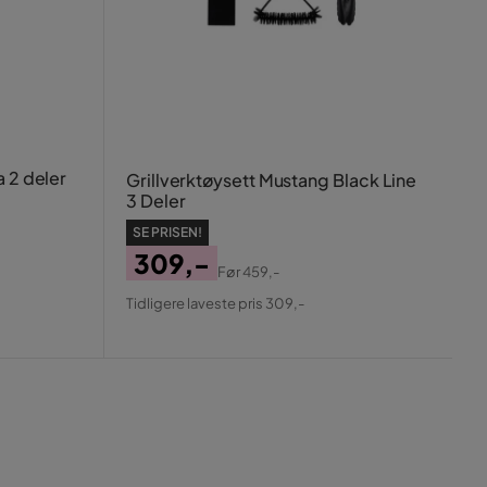
a 2 deler
Grillverktøysett Mustang Black Line
3 Deler
SE PRISEN!
309,-
Før
459,-
Pris
Original
Tidligere laveste pris 309,-
Pris