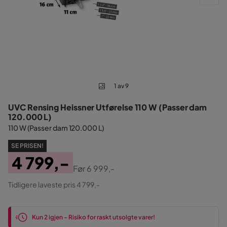
1 av 9
UVC Rensing Heissner Utførelse 110 W (Passer dam
120.000 L)
110 W (Passer dam 120.000 L)
SE PRISEN!
4 799,-
Før
6 999,-
Pris
Original
Tidligere laveste pris 4 799,-
Pris
Kun 2 igjen - Risiko for raskt utsolgte varer!