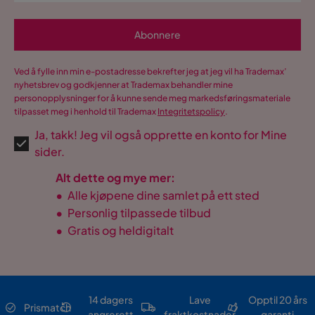
Abonnere
Ved å fylle inn min e-postadresse bekrefter jeg at jeg vil ha Trademax’
nyhetsbrev og godkjenner at Trademax behandler mine
personopplysninger for å kunne sende meg markedsføringsmateriale
tilpasset meg i henhold til Trademax
Integritetspolicy
.
Ja, takk! Jeg vil også opprette en konto for Mine
sider.
Alt dette og mye mer:
•
Alle kjøpene dine samlet på ett sted
•
Personlig tilpassede tilbud
•
Gratis og heldigitalt
14 dagers
Lave
Opptil 20 års
Prismatch
angrerett
fraktkostnader
garanti