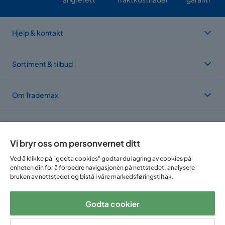
Hjelp & kontakt
Sortiment & tilbud
Om Trademax
Vi er lokalisert i flere land
Vi bryr oss om personvernet ditt
Ved å klikke på "godta cookies" godtar du lagring av cookies på
enheten din for å forbedre navigasjonen på nettstedet, analysere
bruken av nettstedet og bistå i våre markedsføringstiltak.
Godta cookier
Følg oss på: