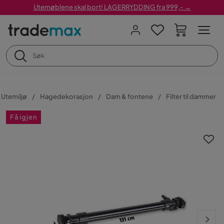
Utemøblene skal bort! LAGERRYDDING fra 999,- →
Utemiljø
Hagedekorasjon
Dam & fontene
Filter til dammer
Få igjen