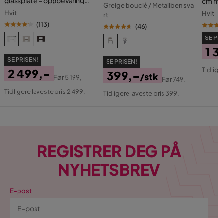
glassplate – oppbevaring
cm m
Greige bouclé / Metallben sva
med skuffer og rom 120 cm
lamp
Hvit
Hvit
rt
med 
(
113
)
(
46
)
SE P
1 
SE PRISEN!
SE PRISEN!
Pri
Or
Tidli
2 499,-
399,-
/stk
Pri
Før
5 199,-
Før
749,-
Pris
Original
Pris
Original
Tidligere laveste pris 2 499,-
Tidligere laveste pris 399,-
Pris
Pris
REGISTRER DEG PÅ
NYHETSBREV
E-post