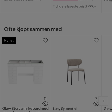
Pris
Pris
Original
Pri
Tidligere laveste pris 3 799,-
Pris
Ofte kjøpt sammen med
Nyhet
11
7
Glow Stort sminkebord med
Lucy Spisestol
Glow