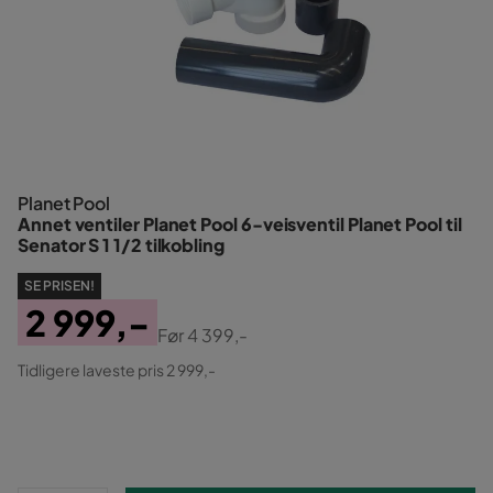
Planet Pool
Annet ventiler Planet Pool 6-veisventil Planet Pool til
Senator S 1 1/2 tilkobling
SE PRISEN!
2 999,-
Før
4 399,-
Pris
Original
Tidligere laveste pris 2 999,-
Pris