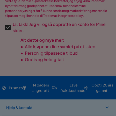
Ved å fylle inn min e-postadresse bekrefter jeg at jeg vil ha Trademax’
nyhetsbrev og godkjenner at Trademax behandler mine
personopplysninger for å kunne sende meg markedsføringsmateriale
tilpasset meg i henhold til Trademax
Integritetspolicy
.
Ja, takk! Jeg vil også opprette en konto for Mine
sider.
Alt dette og mye mer:
•
Alle kjøpene dine samlet på ett sted
•
Personlig tilpassede tilbud
•
Gratis og heldigitalt
14 dagers
Lave
Opptil 20 års
Prismatch
angrerett
fraktkostnader
garanti
Hjelp & kontakt