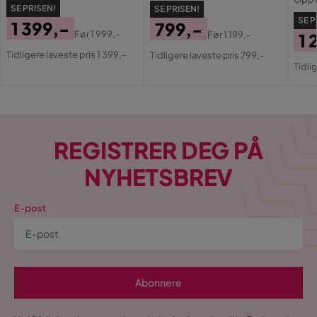
SE PRISEN!
SE PRISEN!
SE P
1 399,-
799,-
Før
1 999,-
Før
1 199,-
1 
Pris
Original
Pris
Original
Tidligere laveste pris 1 399,-
Tidligere laveste pris 799,-
Pri
Or
Pris
Pris
Tidli
Pri
REGISTRER DEG PÅ
NYHETSBREV
E-post
Abonnere