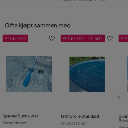
Pri
Pris
Ofte kjøpt sammen med
Prisgunstig
Prisgunstig
Få igjen
Pri
Spa Vac Bunnsuger
Termofolie Standard
Bunn
Bas
Batteridrevet
Ø 350/360 cm
Oppt