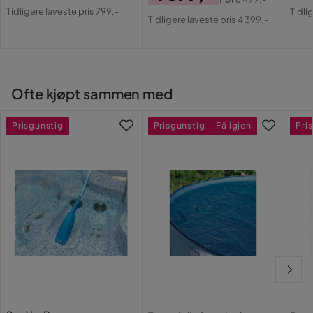
Pris
Original
Pri
Or
Pris
Original
Tidligere laveste pris 799,-
Tidli
Pris
Tidligere laveste pris 4 399,-
Pri
Pris
Ofte kjøpt sammen med
Prisgunstig
Prisgunstig
Få igjen
Pri