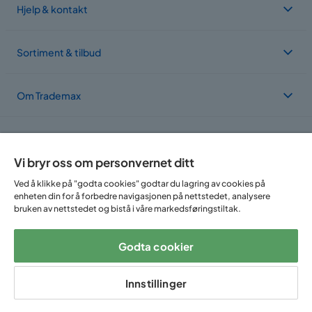
Hjelp & kontakt
Sortiment & tilbud
Om Trademax
Vi er lokalisert i flere land
Vi bryr oss om personvernet ditt
Ved å klikke på "godta cookies" godtar du lagring av cookies på
enheten din for å forbedre navigasjonen på nettstedet, analysere
bruken av nettstedet og bistå i våre markedsføringstiltak.
Godta cookier
Følg oss på:
Innstillinger
Copyright © 2025 Home Furnishing Nordic AB