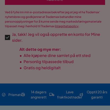
Ved å fylle inn min e-postadresse bekrefter jeg at jeg vil ha Trademax’
nyhetsbrev og godkjenner at Trademax behandler mine
personopplysninger for å kunne sende meg markedsføringsmateriale
tilpasset meg i henhold til Trademax
Integritetspolicy
.
Ja, takk! Jeg vil også opprette en konto for Mine
sider.
Alt dette og mye mer:
•
Alle kjøpene dine samlet på ett sted
•
Personlig tilpassede tilbud
•
Gratis og heldigitalt
14 dagers
Lave
Opptil 20 års
Prismatch
angrerett
fraktkostnader
garanti