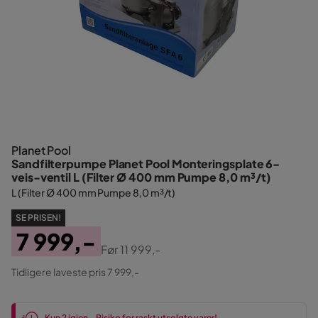
Planet Pool
Sandfilterpumpe Planet Pool Monteringsplate 6-
veis-ventil L (Filter Ø 400 mm Pumpe 8,0 m³/t)
L (Filter Ø 400 mm Pumpe 8,0 m³/t)
SE PRISEN!
7 999,-
Før
11 999,-
Pris
Original
Tidligere laveste pris 7 999,-
Pris
Kun 2 igjen - Risiko for raskt utsolgte varer!