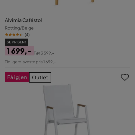
Alvimia Caféstol
Rotting/Beige
(
4
)
SE PRISEN!
1 699,-
Før
3 599,-
Pris
Original
Tidligere laveste pris 1 699,-
Pris
Få igjen
Outlet