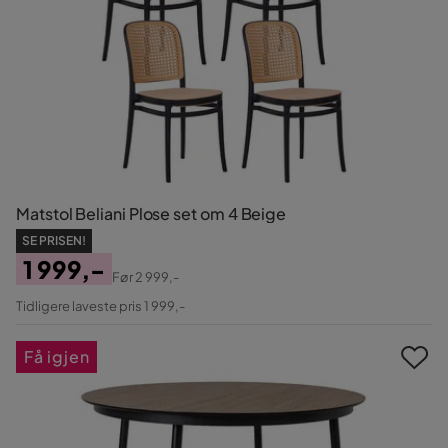
Matstol Beliani Plose set om 4 Beige
SE PRISEN!
1 999,-
Før
2 999,-
Pris
Original
Tidligere laveste pris 1 999,-
Pris
Få igjen