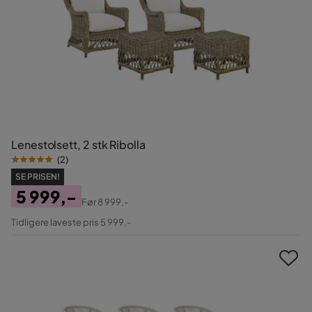
Lenestolsett, 2 stk Ribolla
(
2
)
SE PRISEN!
5 999,-
Før
8 999,-
Pris
Original
Tidligere laveste pris 5 999,-
Pris