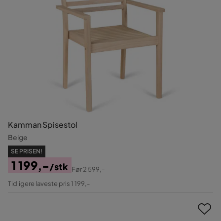
Kamman Spisestol
Beige
SE PRISEN!
1 199,-
/stk
Før
2 599,-
Pris
Original
Tidligere laveste pris 1 199,-
Pris