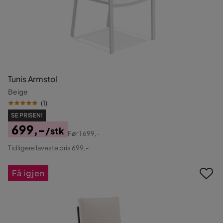
Tunis Armstol
Beige
(
1
)
SE PRISEN!
699,-
/stk
Før
1 699,-
Pris
Original
Tidligere laveste pris 699,-
Pris
Få igjen