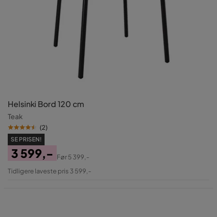
Helsinki Bord 120 cm
Teak
(
2
)
SE PRISEN!
3 599,-
Før
5 399,-
Pris
Original
Tidligere laveste pris 3 599,-
Pris