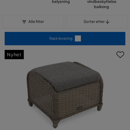
belysning
vindbeskyttelse
balkong
Sorter etter
Alle filter
Sorter etter
Rask levering
Nyhet