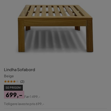
Lindha Sofabord
Beige
(
2
)
SE PRISEN!
699,-
Før
1 499,-
Pris
Original
Tidligere laveste pris 699,-
Pris