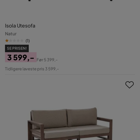
Isola Utesofa
Natur
(
1
)
SE PRISEN!
3 599,-
Før
5 399,-
Pris
Original
Tidligere laveste pris 3 599,-
Pris