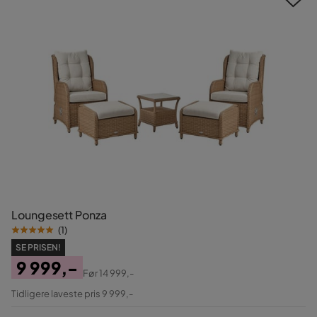
Loungesett Ponza
(
1
)
SE PRISEN!
9 999,-
Før
14 999,-
Pris
Original
Tidligere laveste pris 9 999,-
Pris