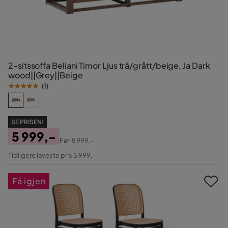
2-sitssoffa Beliani Timor Ljus trä/grått/beige, Ja Dark
wood||Grey||Beige
(
1
)
SE PRISEN!
5 999,-
Før
8 999,-
Pris
Original
Tidligere laveste pris 5 999,-
Pris
Få igjen