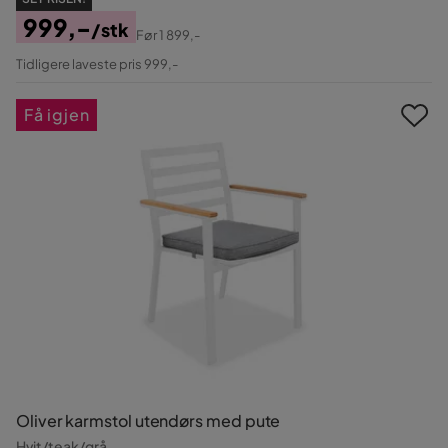
999,-
/stk
Før
1 899,-
Pris
Original
Tidligere laveste pris 999,-
Pris
Få igjen
Oliver karmstol utendørs med pute
Hvit/teak/grå