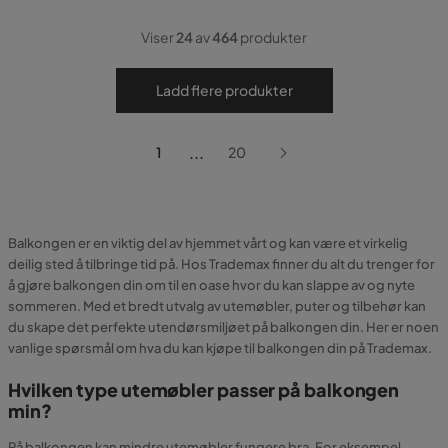
Viser
24
av
464
produkter
Ladd flere produkter
...
1
20
Balkongen er en viktig del av hjemmet vårt og kan være et virkelig
deilig sted å tilbringe tid på. Hos Trademax finner du alt du trenger for
å gjøre balkongen din om til en oase hvor du kan slappe av og nyte
sommeren. Med et bredt utvalg av utemøbler, puter og tilbehør kan
du skape det perfekte utendørsmiljøet på balkongen din. Her er noen
vanlige spørsmål om hva du kan kjøpe til balkongen din på Trademax.
Hvilken type utemøbler passer på balkongen
min?
På balkongen kan mindre utemøbler fungere bra. For eksempel