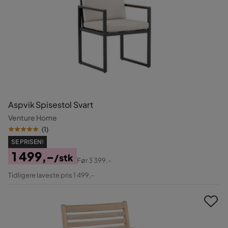
Aspvik Spisestol Svart
Venture Home
(
1
)
SE PRISEN!
1 499,-
/stk
Før
3 399,-
Pris
Original
Tidligere laveste pris 1 499,-
Pris