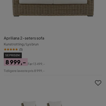
Apriliana 2-seters sofa
Kunstrotting / Lys brun
(
1
)
SE PRISEN!
8 999,-
Før
13 499,-
Pris
Original
Tidligere laveste pris 8 999,-
Pris