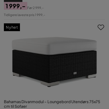
1 999,-
Før
2 999,-
Pris
Original
Tidligere laveste pris 1 999,-
Pris
Nyhet
Bahamas Divanmodul – Loungebord Utendørs 75x75
cm til Sofaer