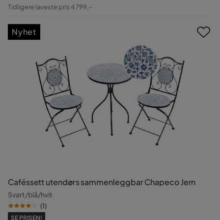
Pris
Original
Tidligere laveste pris 4 799,-
Pris
Nyhet
Caféssett utendørs sammenleggbar Chapeco Jern
Svart/blå/hvit
(
1
)
SE PRISEN!