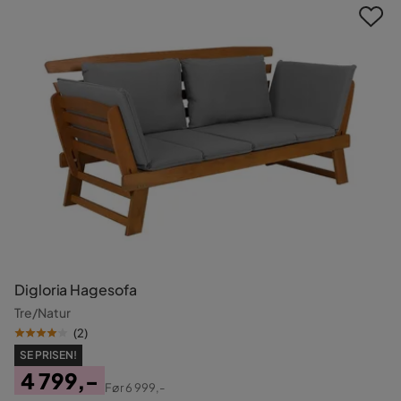
Digloria Hagesofa
Tre/Natur
(
2
)
SE PRISEN!
4 799,-
Før
6 999,-