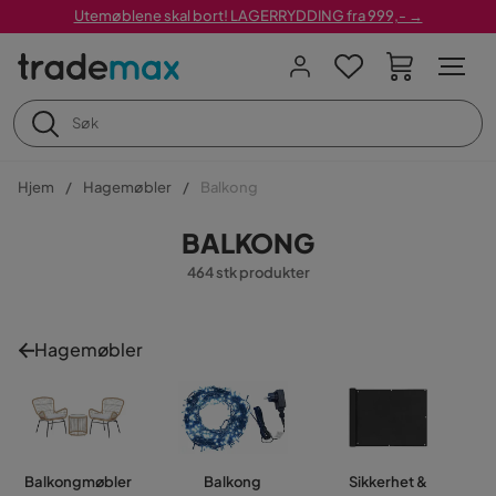
Utemøblene skal bort! LAGERRYDDING fra 999,- →
Hjem
Hagemøbler
Balkong
BALKONG
464 stk produkter
Hagemøbler
Balkongmøbler
Balkong
Sikkerhet &