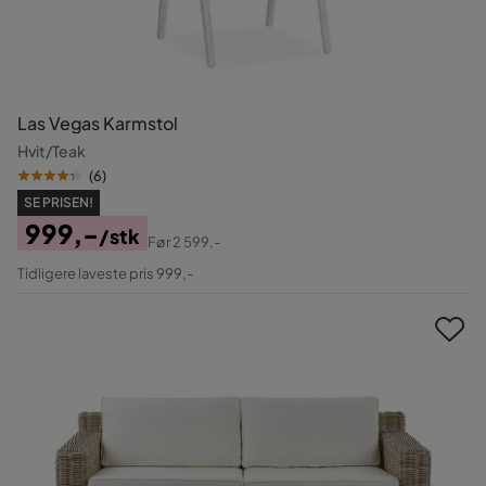
Las Vegas Karmstol
Hvit/Teak
(
6
)
SE PRISEN!
999,-
/stk
Før
2 599,-
Pris
Original
Tidligere laveste pris 999,-
Pris