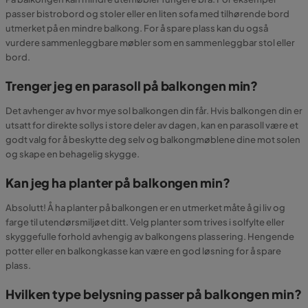
passer bistrobord og stoler eller en liten sofa med tilhørende bord
utmerket på en mindre balkong. For å spare plass kan du også
vurdere sammenleggbare møbler som en sammenleggbar stol eller
bord.
Trenger jeg en parasoll på balkongen min?
Det avhenger av hvor mye sol balkongen din får. Hvis balkongen din er
utsatt for direkte sollys i store deler av dagen, kan en parasoll være et
godt valg for å beskytte deg selv og balkongmøblene dine mot solen
og skape en behagelig skygge.
Kan jeg ha planter på balkongen min?
Absolutt! Å ha planter på balkongen er en utmerket måte å gi liv og
farge til utendørsmiljøet ditt. Velg planter som trives i solfylte eller
skyggefulle forhold avhengig av balkongens plassering. Hengende
potter eller en balkongkasse kan være en god løsning for å spare
plass.
Hvilken type belysning passer på balkongen min?