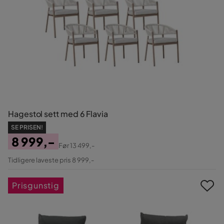
Hagestol sett med 6 Flavia
SE PRISEN!
8 999,-
Før
13 499,-
Pris
Original
Tidligere laveste pris 8 999,-
Pris
Prisgunstig