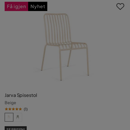
Få igjen
Nyhet
Jarva Spisestol
Beige
(
1
)
SE PRISEN!