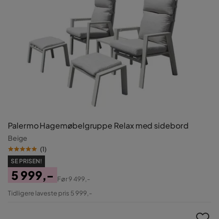
Palermo Hagemøbelgruppe Relax med sidebord
Beige
(
1
)
SE PRISEN!
5 999,-
Før
9 499,-
Pris
Original
Tidligere laveste pris 5 999,-
Pris