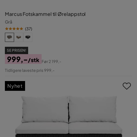
Marcus Fotskammel til Ørelappstol
Grå
(
37
)
SE PRISEN!
999,-
/stk
Før
2 199,-
Pris
Original
Tidligere laveste pris 999,-
Pris
Nyhet