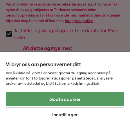
Ved å fylle inn min e-postadresse bekrefter jeg at jeg vil ha Trademax’
nyhetsbrev og godkjenner at Trademax behandler mine
personopplysninger for å kunne sende meg markedsføringsmateriale
tilpasset meg i henhold til Trademax
Integritetspolicy
.
Ja, takk! Jeg vil også opprette en konto for Mine
sider.
Alt dette og mye mer:
•
Alle kjøpene dine samlet på ett sted
•
Personlig tilpassede tilbud
Vi bryr oss om personvernet ditt
•
Gratis og heldigitalt
Ved å klikke på "godta cookies" godtar du lagring av cookies på
enheten din for å forbedre navigasjonen på nettstedet, analysere
bruken av nettstedet og bistå i våre markedsføringstiltak.
14 dagers
Lave
Opptil 20 års
Godta cookier
Prismatch
angrerett
fraktkostnader
garanti
Innstillinger
Hjelp & kontakt