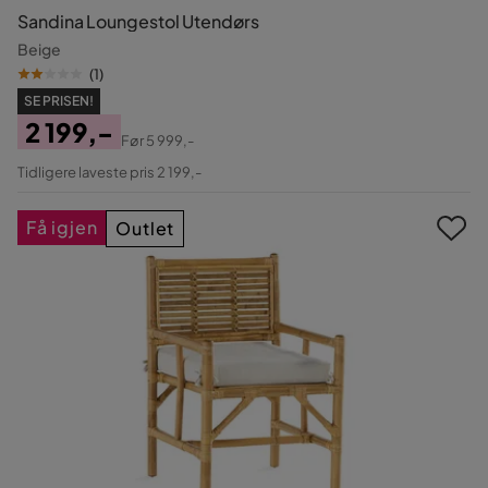
Sandina Loungestol Utendørs
Beige
(
1
)
SE PRISEN!
2 199,-
Før
5 999,-
Pris
Original
Tidligere laveste pris 2 199,-
Pris
Få igjen
Outlet