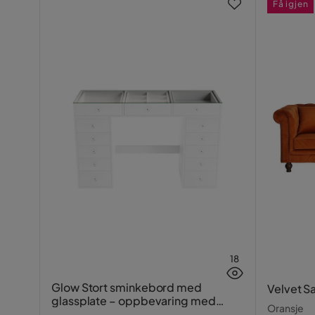
Få igjen
18
Glow Stort sminkebord med
Velvet S
glassplate – oppbevaring med
Oransje
skuffer og rom 120 cm