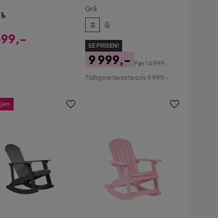
Grå
399,-
SE PRISEN!
s
9 999,-
Før
14 999,-
Pris
Original
Tidligere laveste pris 9 999,-
Pris
gjen