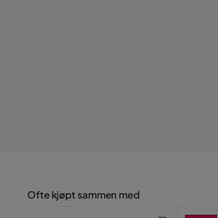
Maksvekt
90 Kg
Serie
Ellabell
Ofte kjøpt sammen med