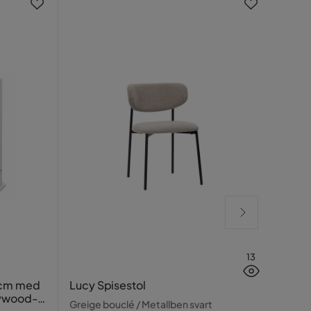
Nyhe
13
Zyle
 cm med
Lucy Spisestol
lywood-
Brun
Greige bouclé / Metallben svart