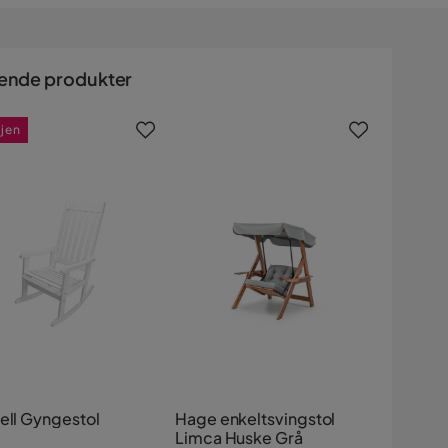
ende produkter
gjen
bell Gyngestol
Hage enkeltsvingstol
Limca Huske Grå