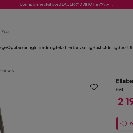
Utemøblene skal bort! LAGERRYDDING fra 999,- →
age
Oppbevaring
Innredning
Tekstiler
Belysning
Husholdning
Sport & 
tendørs
Ellabe
Hvit
2 1
Pris
Ku