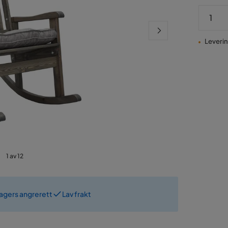
Leverin
1 av 12
dagers angrerett
Lav frakt