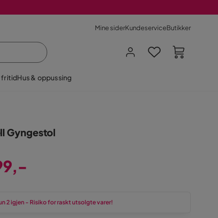
Mine sider
Kundeservice
Butikker
fritid
Hus & oppussing
ll Gyngestol
99,-
n 2 igjen - Risiko for raskt utsolgte varer!