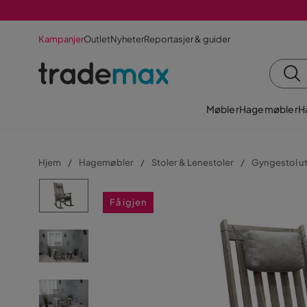
Kampanjer
Outlet
Nyheter
Reportasjer & guider
Møbler
Hagemøbler
H
Hjem
Hagemøbler
Stoler & Lenestoler
Gyngestol u
Få igjen