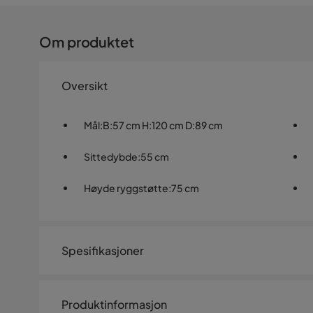
Om produktet
Oversikt
Mål
:
B:57 cm H:120 cm D:89 cm
Sittedybde
:
55 cm
Høyde ryggstøtte
:
75 cm
Spesifikasjoner
Artikkelnummer:
1211293
Produktinformasjon
Størrelse