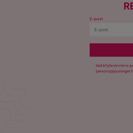
R
E-post
Ved å fylle inn min e-
personopplysninger fo