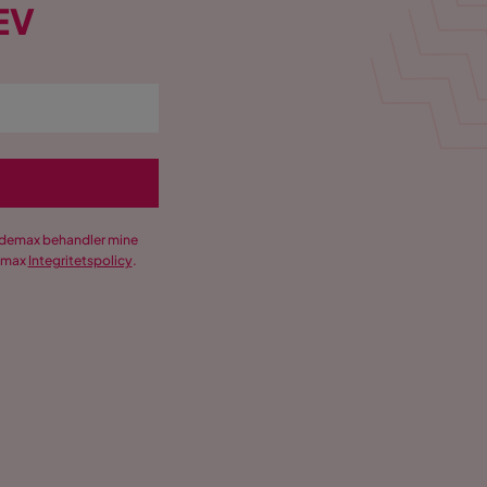
EV
Trademax behandler mine
demax
Integritetspolicy
.