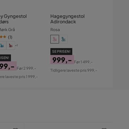
by Gyngestol
Hagegyngestol
dørs
Adirondack
ørk Grå
Rosa
(
1
)
+1
SE PRISEN!
999,-
ISEN!
Før
1 499,-
999,-
Pris
Original
Før
2 999,-
Tidligere laveste pris 999,-
s
ginal
Pris
ere laveste pris 1 999,-
s