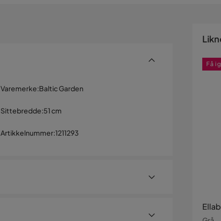
Likn
Få i
Varemerke
:
Baltic Garden
Sittebredde
:
51 cm
Artikkelnummer
:
1211293
Ella
Grå