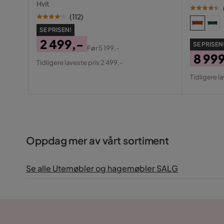
Hvit
(
112
)
SE PRISEN!
2 499,-
SE PRISEN
Før
5 199,-
Pris
Original
8 99
Tidligere laveste pris 2 499,-
Pris
Pris
Origin
Tidligere l
Pris
Oppdag mer av vårt sortiment
Se alle Utemøbler og hagemøbler SALG