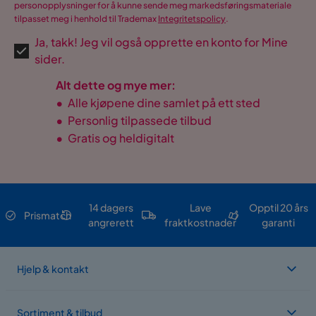
personopplysninger for å kunne sende meg markedsføringsmateriale
tilpasset meg i henhold til Trademax
Integritetspolicy
.
Ja, takk! Jeg vil også opprette en konto for Mine
sider.
Alt dette og mye mer:
•
Alle kjøpene dine samlet på ett sted
•
Personlig tilpassede tilbud
•
Gratis og heldigitalt
14 dagers
Lave
Opptil 20 års
Prismatch
angrerett
fraktkostnader
garanti
Hjelp & kontakt
Sortiment & tilbud