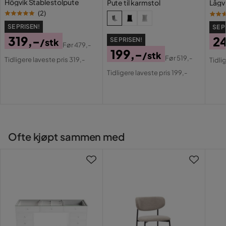
Högvik Stablestolpute
Pute til karmstol
Lågv
(
2
)
Bruk
Utenfor
SE PRISEN!
SE P
319,-
Vekt
0.8 kg
2
SE PRISEN!
/stk
Før
479,-
199,-
Pris
Original
Pri
Or
/stk
Før
519,-
Farge
Blå
Tidligere laveste pris 319,-
Tidli
Pris
Original
Pris
Pri
Tidligere laveste pris 199,-
Pris
Serie
Ofte kjøpt sammen med