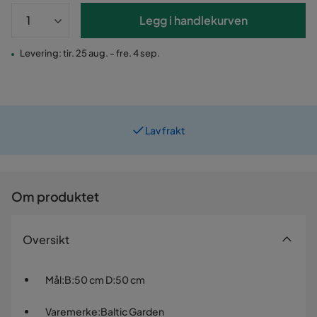
Legg i handlekurven
Levering: tir. 25 aug. - fre. 4 sep.
Lav frakt
Prismatch
Om produktet
Oversikt
Mål
:
B:50 cm D:50 cm
Varemerke
:
Baltic Garden