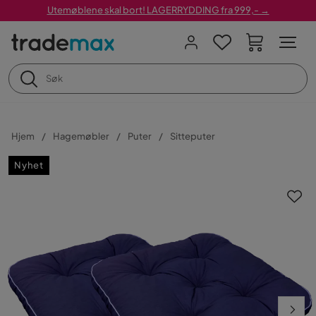
Utemøblene skal bort! LAGERRYDDING fra 999,- →
Hjem
Hagemøbler
Puter
Sitteputer
Nyhet