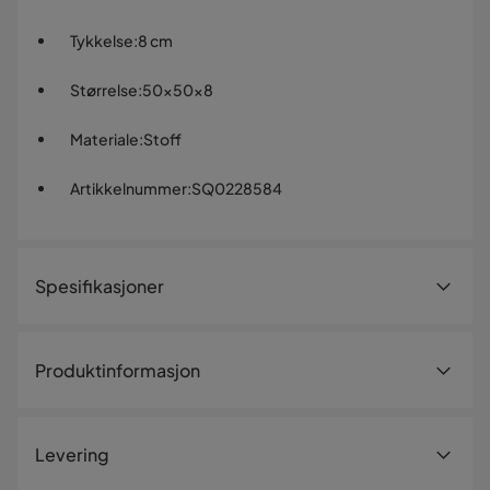
Tykkelse
:
8 cm
Størrelse
:
50x50x8
Materiale
:
Stoff
Artikkelnummer
:
SQ0228584
Spesifikasjoner
Artikkelnummer:
SQ0228584
Produktinformasjon
Størrelse
Tykkelse
8 cm
Levering
Bredde
50 cm