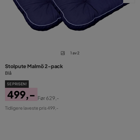
1 av 2
Stolpute Malmö 2-pack
Blå
SE PRISEN!
499,-
Før
629,-
Pris
Original
Tidligere laveste pris 499,-
Pris