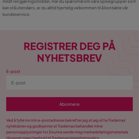
mildt rengjøringsmiddel. Har du spørsmål om våre spisegrupper som
kan stå utendørs, er du alltid hjertelig velkommen til å kontakte vår
kundeservice.
REGISTRER DEG PÅ
NYHETSBREV
E-post
Abonnere
Ved å fylle inn min e-postadresse bekrefter jeg at jeg vil ha Trademax’
nyhetsbrev og godkjenner at Trademax behandler mine
personopplysninger for å kunne sende meg markedsføringsmateriale
tilpasset meg i henhold til Trademax
Integritetspolicy
.