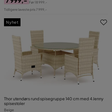
7 999,-
Før
18 999,-
Pris
Original
Tidligere laveste pris 7 999,-
Pris
Nyhet
Thor utendørs rund spisegruppe 140 cm med 4 Jenny
spisestoler
Beige