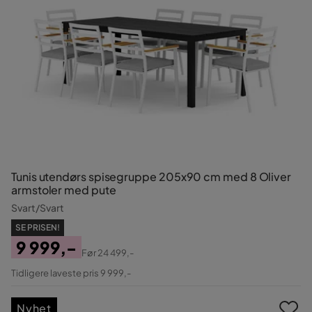
Tunis utendørs spisegruppe 205x90 cm med 8 Oliver
armstoler med pute
Svart/Svart
SE PRISEN!
9 999,-
Før
24 499,-
Pris
Original
Tidligere laveste pris 9 999,-
Pris
Nyhet