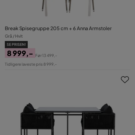
Break Spisegruppe 205 cm + 6 Anna Armstoler
Grå / Hvit
SE PRISEN!
8 999,-
Før
13 499,-
Pris
Original
Tidligere laveste pris 8 999,-
Pris