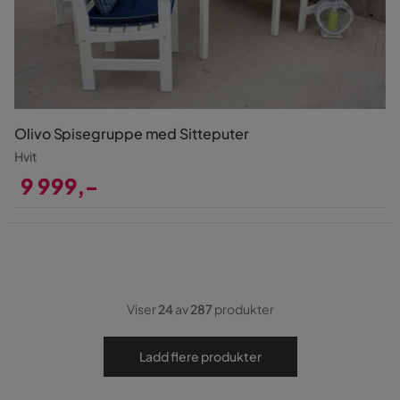
Olivo Spisegruppe med Sitteputer
Hvit
9 999,-
Pris
Viser
24
av
287
produkter
Ladd flere produkter