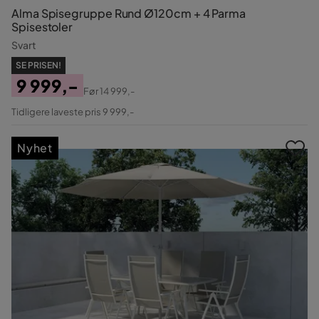
Alma Spisegruppe Rund Ø120cm + 4 Parma
Spisestoler
Svart
SE PRISEN!
9 999,-
Før
14 999,-
Pris
Original
Tidligere laveste pris 9 999,-
Pris
Nyhet