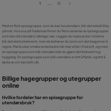
...
1
12
Med en flott spisegruppe, som du kan ha utendørs, blir det enkelt å by
på mat. Hos oss på Trademax finner du flere varianter av spisegrupper
som kan stå utendørs i allslags vær. Legger du myke puter i stolene
blir det ekstra bekvemt, men de behøver du ta inn om det begynner å
regne. Mat bruker smake enda bedre når man sitter i frisk luft, og med
en spisegruppe som står utendørs kan du gjøre det bekvemt og
hyggelig. En spisegruppe som står utendørs er lett å flytte, og lett å
tørke av om den blitt våt.
Billige hagegrupper og utegrupper
online
Hvilke fordeler har en spisegruppe for
utendørsbruk?