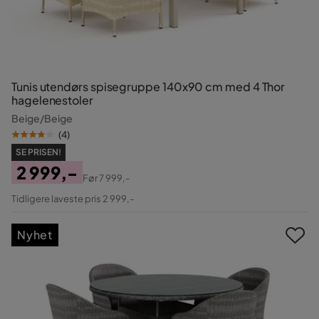
Tunis utendørs spisegruppe 140x90 cm med 4 Thor
hagelenestoler
Beige/Beige
(
4
)
SE PRISEN!
2 999,-
Før
7 999,-
Pris
Original
Tidligere laveste pris 2 999,-
Pris
Nyhet