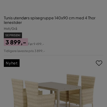
Tunis utendørs spisegruppe 140x90 cm med 4 Thor
lenestoler
Hvit/Grå
SE PRISEN!
3 899,-
Før
9 499,-
Pris
Original
Tidligere laveste pris 3 899,-
Pris
Nyhet