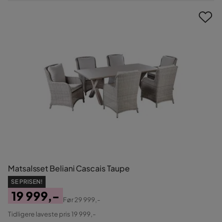
Pris
Matsalsset Beliani Cascais Taupe
SE PRISEN!
19 999,-
Før
29 999,-
Pris
Original
Tidligere laveste pris 19 999,-