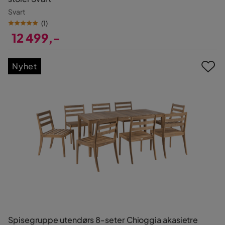
Svart
(
1
)
12 499,-
Pris
Nyhet
Spisegruppe utendørs 8-seter Chioggia akasietre