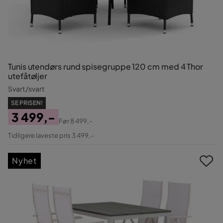
Tunis utendørs rund spisegruppe 120 cm med 4 Thor
utefåtøljer
Svart/svart
SE PRISEN!
3 499,-
Før
8 499,-
Pris
Original
Tidligere laveste pris 3 499,-
Pris
Nyhet