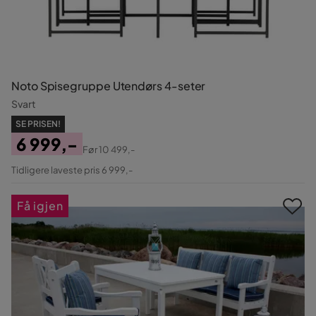
Noto Spisegruppe Utendørs 4-seter
Svart
SE PRISEN!
6 999,-
Før
10 499,-
Pris
Original
Tidligere laveste pris 6 999,-
Pris
Få igjen