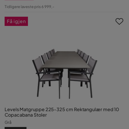
Pris
Original
Tidligere laveste pris 6 999,-
Pris
Få igjen
Levels Matgruppe 225-325 cm Rektangulær med 10
Copacabana Stoler
Grå