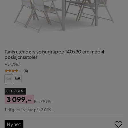
Tunis utendørs spisegruppe 140x90 cm med 4
posisjonsstoler
Hvit/Grå
(
4
)
SE PRISEN!
3 099,-
Før
7 999,-
Pris
Original
Tidligere laveste pris 3 099,-
Pris
Nyhet