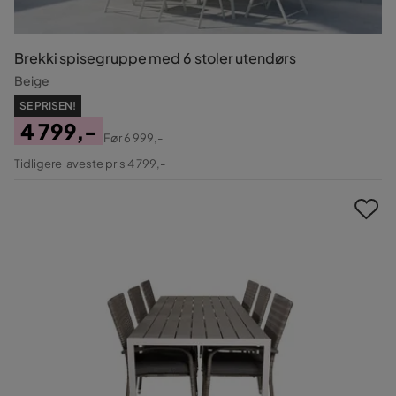
Brekki spisegruppe med 6 stoler utendørs
Beige
SE PRISEN!
4 799,-
Før
6 999,-
Pris
Original
Tidligere laveste pris 4 799,-
Pris