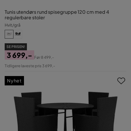
Tunis utendørs rund spisegruppe 120 cm med 4
regulerbare stoler
Hvit/grå
SE PRISEN!
3 699,-
Før
8 499,-
Pris
Original
Tidligere laveste pris 3 699,-
Pris
Nyhet