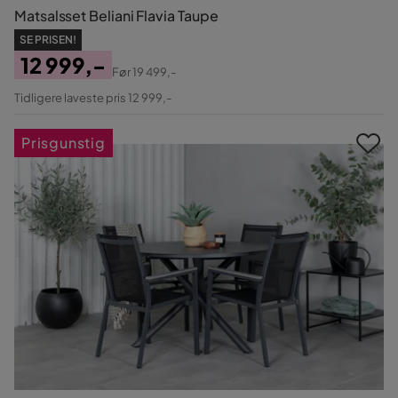
Matsalsset Beliani Flavia Taupe
SE PRISEN!
12 999,-
Før
19 499,-
Pris
Original
Tidligere laveste pris 12 999,-
Pris
Prisgunstig