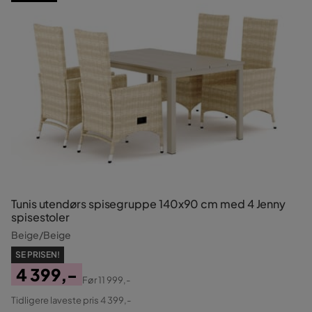
Tunis utendørs spisegruppe 140x90 cm med 4 Jenny
spisestoler
Beige/Beige
SE PRISEN!
4 399,-
Før
11 999,-
Pris
Original
Tidligere laveste pris 4 399,-