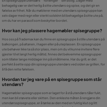
En spisegruppe utendørs ""forlenger"" din bolig. Dager med
behagelig vær er det herlig å sitte utendørs og spise, og det gir en
følelse av frihet. Når du møblerer med en utendørs spisegruppe kan
selv dager med regn eller sterkt solskinn bli behagelige å sitte ute på,
om du har en parasoll som beskytter bordet.
Hvor kan jeg plassere hagemøbler spisegruppe?
Hos oss på Trademax kan du finne en spisegruppe å stille utendørs på
balkongen, på altanen, i hagen eller på uteplassen. En spisegruppe
ute behøver ikke ta så stor plass, men om du vil kunne invitere flere
gjester til et langt herlig måltid, finnes det bekvemme spisegrupper
som tillater lange middager inn på småtimene. Har du grill, er det
perfekt å sette opp din spisegruppe utendørs ved siden av grillen, for
å få den rette følelsen.
Hvordan tar jeg vare på en spisegruppe som står
utendørs?
Hagemøbler spisegruppe som er laget for å stå utendørs tåler fukt,
men kan bli støvete eller skitten. Den enkleste måten å rengjøre din
utendørsspisegruppe, er å tørke av den med en fuktig klut og litt