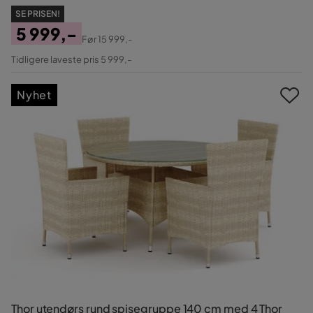
SE PRISEN!
5 999,-
Før
15 999,-
Pris
Original
Tidligere laveste pris 5 999,-
Pris
Nyhet
Thor utendørs rund spisegruppe 140 cm med 4 Thor