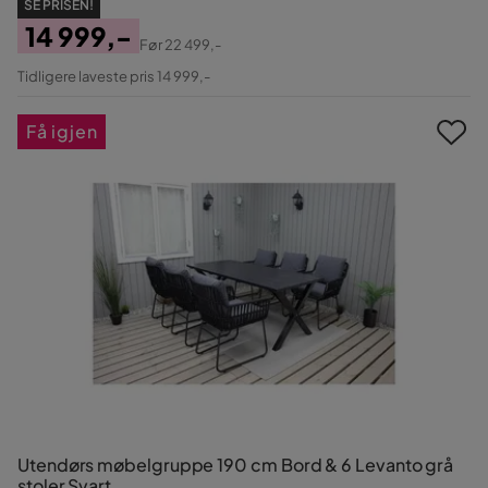
SE PRISEN!
14 999,-
Før
22 499,-
Pris
Original
Tidligere laveste pris 14 999,-
Pris
Få igjen
Utendørs møbelgruppe 190 cm Bord & 6 Levanto grå
stoler Svart