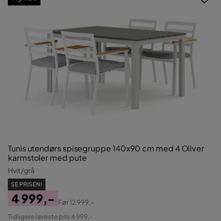
Tunis utendørs spisegruppe 140x90 cm med 4 Oliver
karmstoler med pute
Hvit/grå
SE PRISEN!
4 999,-
Før
12 999,-
Pris
Original
Tidligere laveste pris 4 999,-