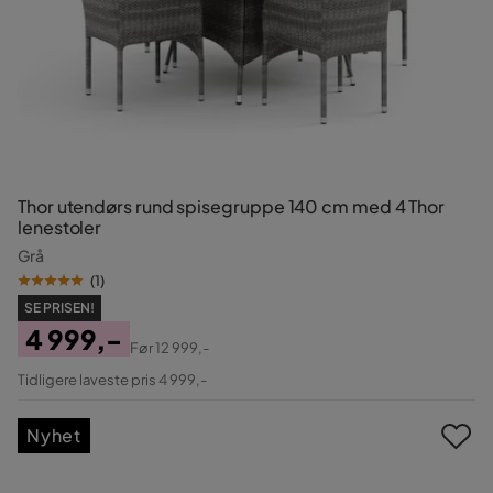
Thor utendørs rund spisegruppe 140 cm med 4 Thor
lenestoler
Grå
(
1
)
SE PRISEN!
4 999,-
Før
12 999,-
Pris
Original
Tidligere laveste pris 4 999,-
Pris
Nyhet