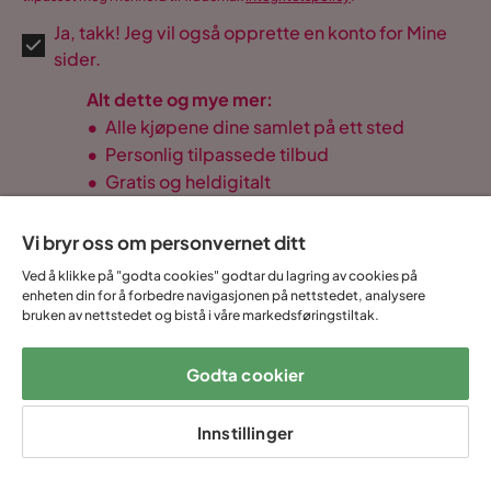
Ja, takk! Jeg vil også opprette en konto for Mine
sider.
Alt dette og mye mer:
•
Alle kjøpene dine samlet på ett sted
•
Personlig tilpassede tilbud
•
Gratis og heldigitalt
Vi bryr oss om personvernet ditt
Ved å klikke på "godta cookies" godtar du lagring av cookies på
14 dagers
Lave
Opptil 20 års
enheten din for å forbedre navigasjonen på nettstedet, analysere
Prismatch
angrerett
fraktkostnader
garanti
bruken av nettstedet og bistå i våre markedsføringstiltak.
Godta cookier
Hjelp & kontakt
Innstillinger
Sortiment & tilbud