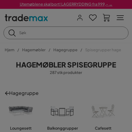
Utemøblene skal bort! LAGERRYDDING fra 999,- →
Hjem
Hagemøbler
Hagegruppe
Spisegrupper hage
HAGEMØBLER SPISEGRUPPE
287 stk produkter
Hagegruppe
Loungesett
Balkonggrupper
Cafesett