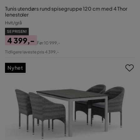
Tunis utendørs rund spisegruppe 120 cm med 4 Thor
lenestoler
Hvit/grå
SE PRISEN!
4 399,-
Før
10 999,-
Pris
Original
Tidligere laveste pris 4 399,-
Pris
Nyhet