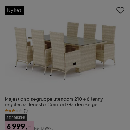
Pris
Nyhet
Majestic spisegruppe utendørs 210 + 6 Jenny
regulerbar lenestol Comfort Garden Beige
(
1
)
SE PRISEN!
6 999,-
Før
17 999,-