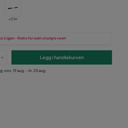
Pris
+
0 kr
n 2 igjen - Risiko for raskt utsolgte varer!
Legg i handlekurven
: ons. 19 aug. - tir. 25 aug.