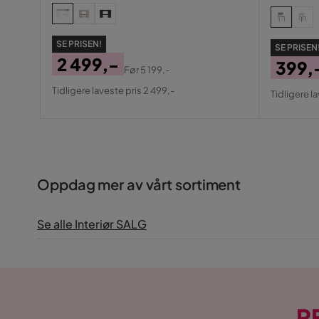
SE PRISEN!
SE PRISEN
2 499,-
399,
Før
5 199,-
Pris
Original
Pris
Origin
Tidligere laveste pris 2 499,-
Tidligere l
Pris
Pris
Oppdag mer av vårt sortiment
Se alle Interiør SALG
R