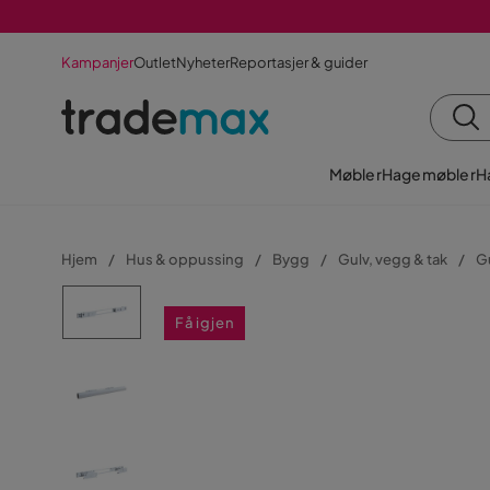
Kampanjer
Outlet
Nyheter
Reportasjer & guider
Møbler
Hagemøbler
H
Hjem
Hus & oppussing
Bygg
Gulv, vegg & tak
G
Få igjen