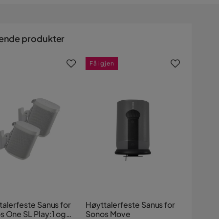
ende produkter
Få igjen
talerfeste Sanus for
Høyttalerfeste Sanus for
s One SL Play:1 og
Sonos Move