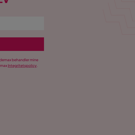
Trademax behandler mine
demax
Integritetspolicy
.