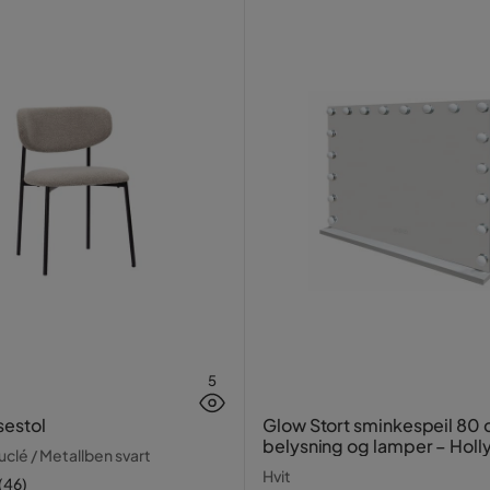
5
sestol
Glow Stort sminkespeil 80
belysning og lamper – Hol
clé / Metallben svart
speil med USB-lading
Hvit
(
46
)