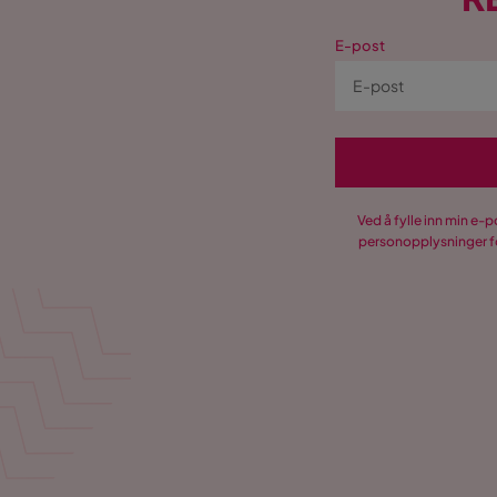
E-post
Ved å fylle inn min e-
personopplysninger fo