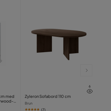
6
Glow
 cm med
Zyleron Sofabord 110 cm
LED-
lywood-
Brun
speil
Hvit
(
7
)