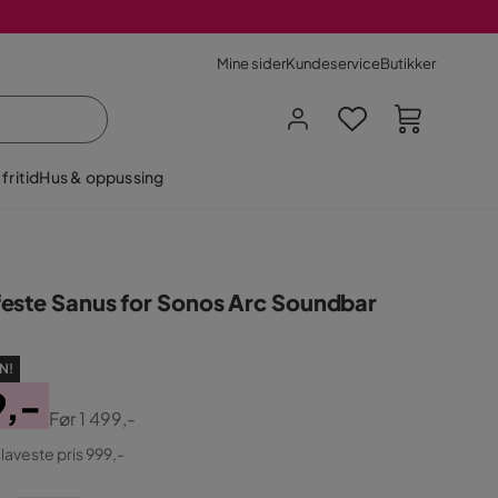
Mine sider
Kundeservice
Butikker
fritid
Hus & oppussing
este Sanus for Sonos Arc Soundbar
N!
9,-
Før
1 499,-
ginal
 laveste pris 999,-