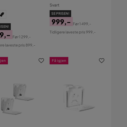
:3
Svart
SE PRISEN!
999,-
Før
1 499,-
ISEN!
Pris
Original
Tidligere laveste pris 999,-
9,-
Pris
Før
1 299,-
s
ginal
ere laveste pris 899,-
s
gjen
Få igjen