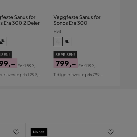
feste Sanus for
Veggfeste Sanus for
s Era 300 2 Deler
Sonos Era 300
Hvit
ISEN!
SE PRISEN!
299,-
799,-
Før
1 899,-
Før
1 199,-
s
ginal
Pris
Original
ere laveste pris 1 299,-
Tidligere laveste pris 799,-
s
Pris
Nyhet