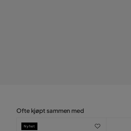
Serie
Bredde (mm): 745
Høyde (mm): 75
Vekt (kg): 1,494
Ofte kjøpt sammen med
Nyhet