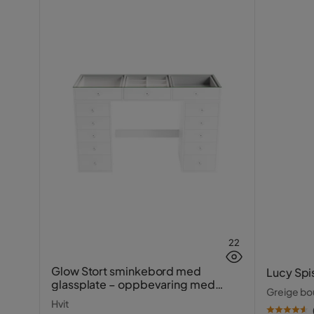
22
Glow Stort sminkebord med
Lucy Spi
glassplate – oppbevaring med
Greige bou
skuffer og rom 120 cm
Hvit