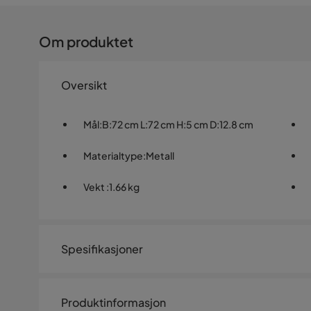
Om produktet
Oversikt
Mål
:
B:72 cm L:72 cm H:5 cm D:12.8 cm
Materialtype
:
Metall
Vekt
:
1.66 kg
Spesifikasjoner
Artikkelnummer:
SYN0034782
Produktinformasjon
Størrelse