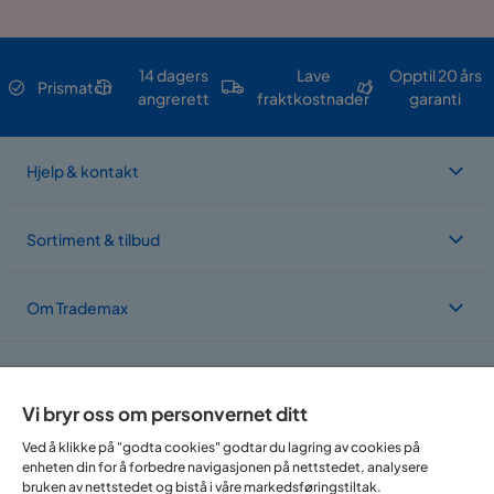
14 dagers
Lave
Opptil 20 års
Prismatch
angrerett
fraktkostnader
garanti
Hjelp & kontakt
Sortiment & tilbud
Om Trademax
Vi er lokalisert i flere land
Vi bryr oss om personvernet ditt
Ved å klikke på "godta cookies" godtar du lagring av cookies på
enheten din for å forbedre navigasjonen på nettstedet, analysere
bruken av nettstedet og bistå i våre markedsføringstiltak.