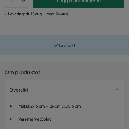
Legg i handlekurven
Levering: tir. 18 aug. - man. 24 aug.
Lav frakt
Prismatch
Om produktet
Oversikt
Mål
:
B:27.5 cm H:29 cm D:20.5 cm
Varemerke
:
Solac