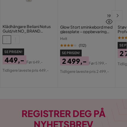
19
Klädhängare Beliani Notus
Glow Stort sminkebord med
Støv
Guld/vit NO_BRAND
glassplate – oppbevaring
Prof
GOLD||White
med skuffer og rom 120 cm
Hvit
(
112
)
SE P
2 
SE PRISEN!
SE PRISEN!
449,-
2 499,-
Pri
Or
Før
649,-
Før
5 199,-
Tidli
Pris
Original
Pris
Original
Pri
Tidligere laveste pris 449,-
Tidligere laveste pris 2 499,-
Pris
Pris
REGISTRER DEG PÅ
NYHETSBREV