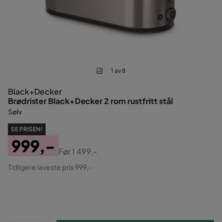
1 av 8
Black+Decker
Brødrister Black+Decker 2 rom rustfritt stål
Sølv
SE PRISEN!
999,-
Før
1 499,-
Pris
Original
Tidligere laveste pris 999,-
Pris