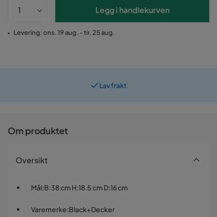
Legg i handlekurven
Levering: ons. 19 aug. - tir. 25 aug.
Lav frakt
Prismatch
Om produktet
Oversikt
Mål
:
B:38 cm H:18.5 cm D:16 cm
Varemerke
:
Black+Decker