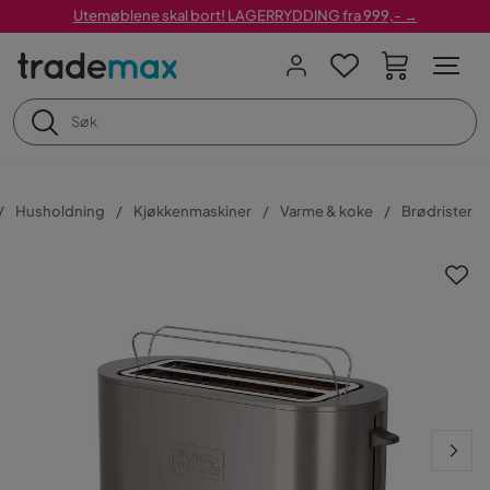
Utemøblene skal bort! LAGERRYDDING fra 999,- →
Husholdning
Kjøkkenmaskiner
Varme & koke
Brødrister