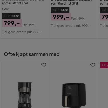
rom rustfritt stål
rom Rustfritt Stål
rom r
Mål og vekt
Sølv
SE PRISEN!
SE P
999,-
7
Vekt (kg): 1,68
SE PRISEN!
Før
1 499,-
799,-
Pris
Original
Pri
Or
Før
1 199,-
Tidligere laveste pris 999,-
Tidli
Pris
Original
Pris
Pri
Tidligere laveste pris 799,-
Pris
Ofte kjøpt sammen med
Få 