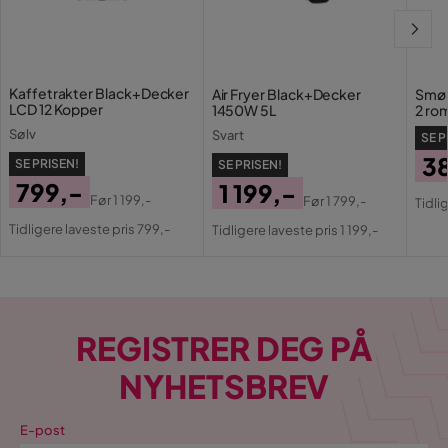
Kaffetrakter Black+Decker
Air Fryer Black+Decker
Smør
LCD 12 Kopper
1450W 5L
2 ro
Sølv
Svart
SE P
3
SE PRISEN!
SE PRISEN!
799,-
1 199,-
Pri
Or
Før
1 199,-
Før
1 799,-
Tidli
Pris
Original
Pris
Original
Pri
Tidligere laveste pris 799,-
Tidligere laveste pris 1 199,-
Pris
Pris
REGISTRER DEG PÅ
NYHETSBREV
E-post