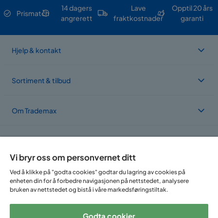
14 dagers
Lave
Opptil 20 års
Prismatch
angrerett
fraktkostnader
garanti
Hjelp & kontakt
Sortiment & tilbud
Om Trademax
Vi er lokalisert i flere land
Vi bryr oss om personvernet ditt
Ved å klikke på "godta cookies" godtar du lagring av cookies på
enheten din for å forbedre navigasjonen på nettstedet, analysere
bruken av nettstedet og bistå i våre markedsføringstiltak.
Godta cookier