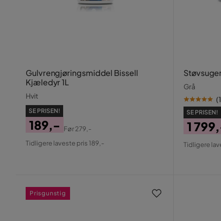
Gulvrengjøringsmiddel Bissell
Støvsuger
Kjæledyr 1L
Grå
Hvit
(
1
SE PRISEN!
SE PRISEN!
189,-
1 799
Før
279,-
Pris
Original
Pris
Origin
Tidligere laveste pris 189,-
Tidligere lav
Pris
Pris
Prisgunstig