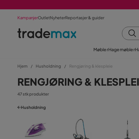
Kampanjer
Outlet
Nyheter
Reportasjer & guider
Møbler
Hagemøbler
H
Hjem
Husholdning
Rengjøring & klespleie
RENGJØRING & KLESPLE
47 stk produkter
Husholdning