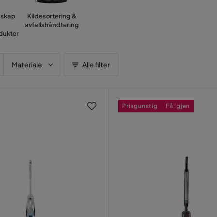
dskap
Kildesortering &
avfallshåndtering
dukter
Materiale
Alle filter
Prisgunstig
Få igjen