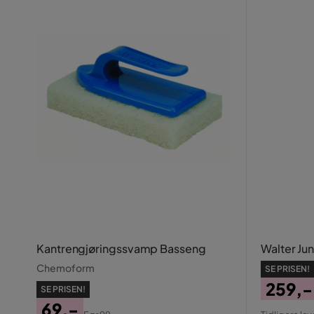
Kantrengjøringssvamp Basseng
Walter Jun
Chemoform
SE PRISEN!
259,-
SE PRISEN!
Pris
Origin
69,-