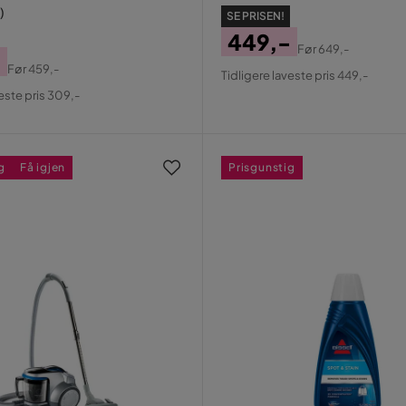
)
SE PRISEN!
449,-
Før
649,-
-
Pris
Original
Før
459,-
Tidligere laveste pris 449,-
al
Pris
veste pris 309,-
g
Få igjen
Prisgunstig