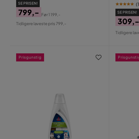
SE PRISEN!
(
1
799,-
SE PRISEN!
Før
1 199,-
Pris
Original
309,
Tidligere laveste pris 799,-
Pris
Pris
Origin
Tidligere la
Pris
Prisgunstig
Prisgunsti