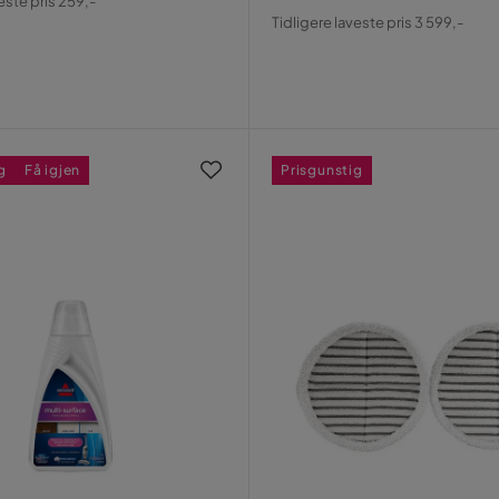
este pris 259,-
Pris
Original
Tidligere laveste pris 3 599,-
Pris
g
Få igjen
Prisgunstig