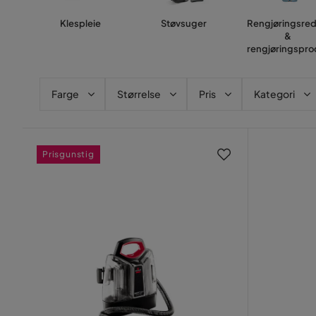
Klespleie
Støvsuger
Rengjøringsre
&
rengjøringspro
Farge
Størrelse
Pris
Kategori
Prisgunstig