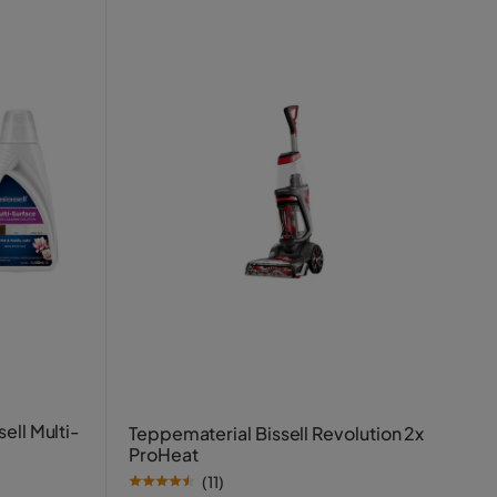
ell Multi-
Teppematerial Bissell Revolution 2x
ProHeat
(
11
)