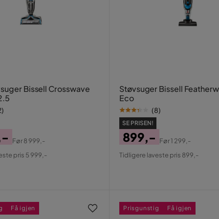
suger Bissell Crosswave
Støvsuger Bissell Featherw
2.5
Eco
2
)
(
8
)
SE PRISEN!
,-
899,-
Før
8 999,-
Før
1 299,-
al
Pris
Original
este pris 5 999,-
Tidligere laveste pris 899,-
Pris
g
Få igjen
Prisgunstig
Få igjen