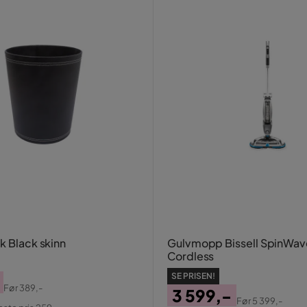
k Black skinn
Gulvmopp Bissell SpinWav
Cordless
SE PRISEN!
Før
389,-
3 599,-
al
Før
5 399,-