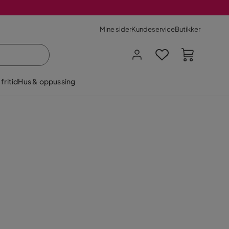
Mine sider
Kundeservice
Butikker
fritid
Hus & oppussing