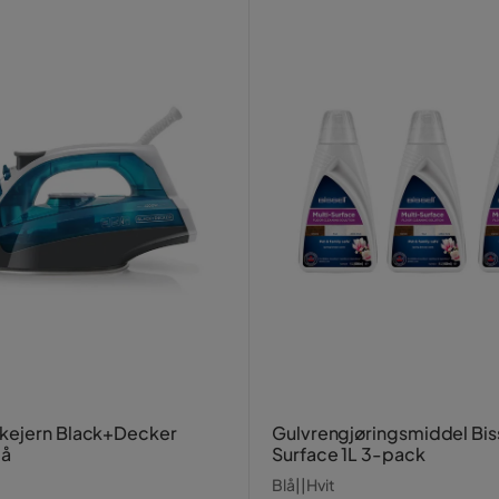
kejern Black+Decker
Gulvrengjøringsmiddel Biss
lå
Surface 1L 3-pack
Blå||Hvit