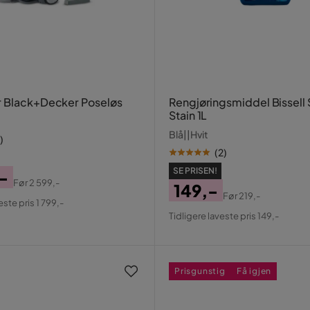
 Black+Decker Poseløs
Rengjøringsmiddel Bissell
Stain 1L
Blå||Hvit
)
(
2
)
SE PRISEN!
,-
Før
2 599,-
149,-
al
Før
219,-
este pris 1 799,-
Pris
Original
Tidligere laveste pris 149,-
Pris
Prisgunstig
Få igjen