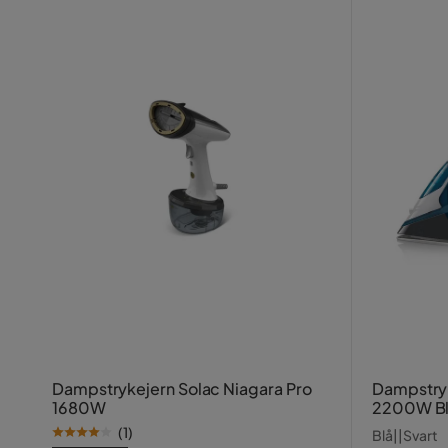
Dampstrykejern Solac Niagara Pro
Dampstry
1680W
2200W B
(
1
)
Blå||Svart