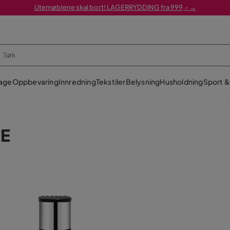
Utemøblene skal bort! LAGERRYDDING fra 999,- →
age
Oppbevaring
Innredning
Tekstiler
Belysning
Husholdning
Sport & 
IE