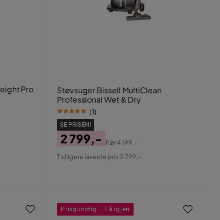
eight Pro
Støvsuger Bissell MultiClean
Professional Wet & Dry
(
1
)
SE PRISEN!
2 799,-
Før
4 199,-
Pris
Original
Tidligere laveste pris 2 799,-
Pris
Prisgunstig
Få igjen