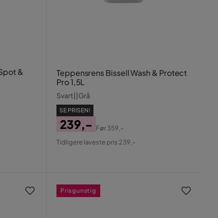
 Spot &
Teppensrens Bissell Wash & Protect
Pro 1,5L
Svart||Grå
SE PRISEN!
239,-
Før
359,-
Pris
Original
Tidligere laveste pris 239,-
Pris
Prisgunstig