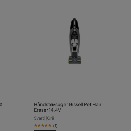
e
Håndstøvsuger Bissell Pet Hair
Eraser 14.4V
Svart||Grå
(
1
)