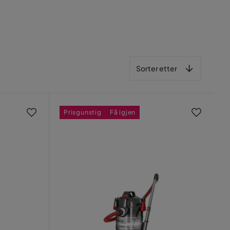
Sorter etter
Sorter etter
Prisgunstig
Få igjen