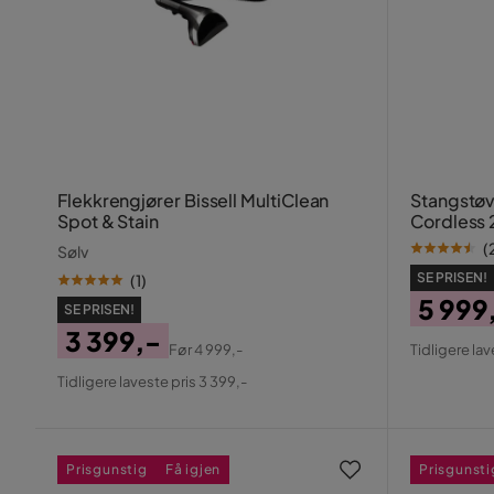
Flekkrengjører Bissell MultiClean
Stangstøv
Spot & Stain
Cordless 
(
Sølv
SE PRISEN!
(
1
)
5 999
SE PRISEN!
Pris
Origin
3 399,-
Før
4 999,-
Tidligere lav
Pris
Pris
Original
Tidligere laveste pris 3 399,-
Pris
Prisgunstig
Få igjen
Prisgunsti