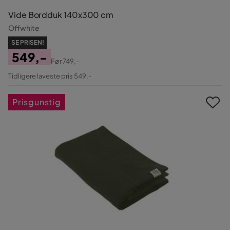
Vide Bordduk 140x300 cm
Offwhite
SE PRISEN!
549,-
Før
749,-
Pris
Original
Tidligere laveste pris 549,-
Pris
Prisgunstig