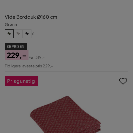
Vide Bordduk Ø160 cm
Grønn
+1
SE PRISEN!
229,-
Før
319,-
Pris
Original
Tidligere laveste pris 229,-
Pris
Prisgunstig