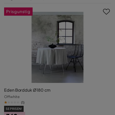
Pris
Prisgunstig
Eden Bordduk Ø180 cm
Offwhite
(
1
)
SE PRISEN!