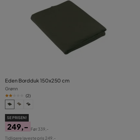
Eden Bordduk 150x250 cm
Grønn
(
2
)
SE PRISEN!
249,-
Før
339,-
Pris
Original
Tidligere laveste pris 249,-