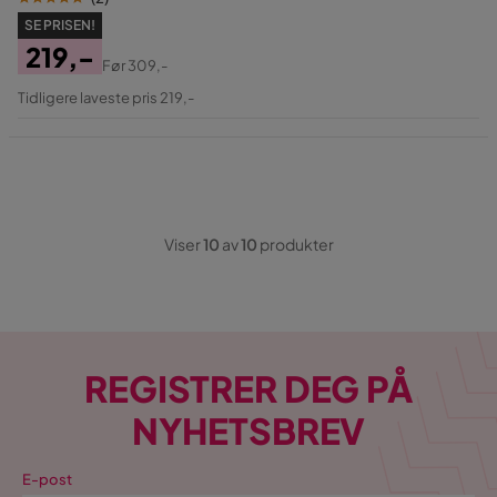
SE PRISEN!
219,-
Før
309,-
Pris
Original
Tidligere laveste pris 219,-
Pris
Viser
10
av
10
produkter
REGISTRER DEG PÅ
NYHETSBREV
E-post