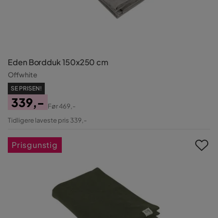
Eden Bordduk 150x250 cm
Offwhite
SE PRISEN!
339,-
Før
469,-
Pris
Original
Tidligere laveste pris 339,-
Pris
Prisgunstig