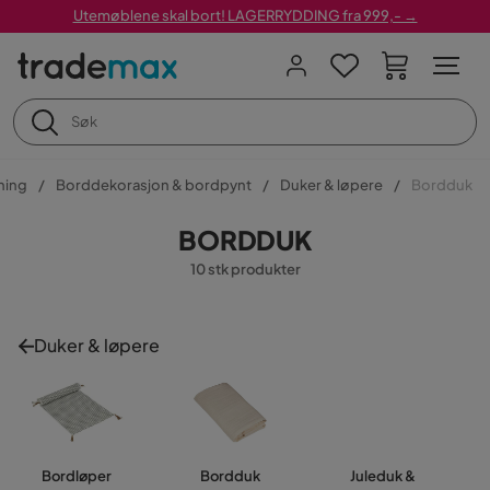
Utemøblene skal bort! LAGERRYDDING fra 999,- →
ning
Borddekorasjon & bordpynt
Duker & løpere
Bordduk
BORDDUK
10 stk produkter
Duker & løpere
Bordløper
Bordduk
Juleduk &