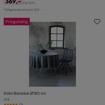
369,-
Før
509,-
Pris
Original
Tidligere laveste pris 369,-
Pris
Prisgunstig
Eden Bordduk Ø180 cm
Grå
(
2
)