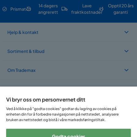
14 dagers
Lave
Opptil 20 års
Prismatch
angrerett
fraktkostnader
garanti
Hjelp & kontakt
Sortiment & tilbud
Om Trademax
Vi er lokalisert i flere land
Vi bryr oss om personvernet ditt
Ved å klikke på "godta cookies" godtar du lagring av cookies på
enheten din for å forbedre navigasjonen på nettstedet, analysere
bruken av nettstedet og bistå i våre markedsføringstiltak.
Godta cookier