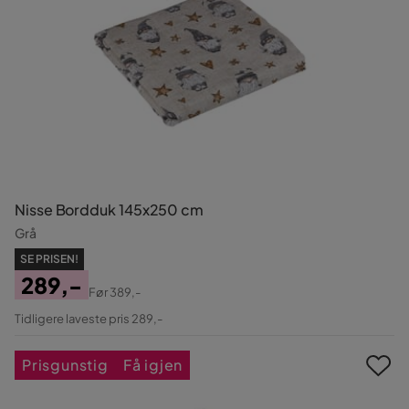
Nisse Bordduk 145x250 cm
Grå
SE PRISEN!
289,-
Før
389,-
Pris
Original
Tidligere laveste pris 289,-
Pris
Prisgunstig
Få igjen