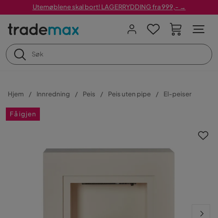
Utemøblene skal bort! LAGERRYDDING fra 999,- →
Hjem
Innredning
Peis
Peis uten pipe
El-peiser
Få igjen