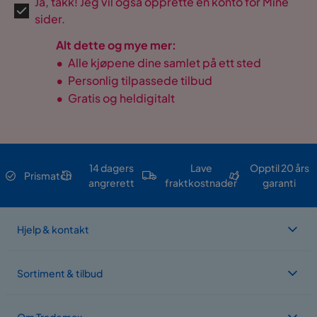
Ja, takk! Jeg vil også opprette en konto for Mine
sider.
Alt dette og mye mer:
•
Alle kjøpene dine samlet på ett sted
•
Personlig tilpassede tilbud
•
Gratis og heldigitalt
14 dagers
Lave
Opptil 20 års
Prismatch
angrerett
fraktkostnader
garanti
Hjelp & kontakt
Sortiment & tilbud
Om Trademax