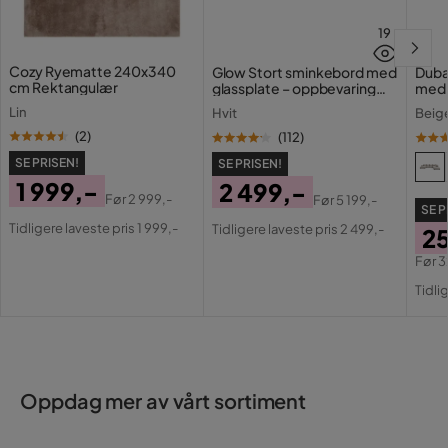
Produktens vikt (kg): 28
Allmänna mått (cm): 90x21x80
19
Cozy Ryematte 240x340
Glow Stort sminkebord med
Duba
cm Rektangulær
glassplate – oppbevaring
med 
med skuffer og rom 120 cm
ekst
Lin
Hvit
Beig
(
2
)
(
112
)
SE PRISEN!
SE PRISEN!
1 999,-
2 499,-
Før
2 999,-
Før
5 199,-
SE P
Pris
Original
Pris
Original
Tidligere laveste pris 1 999,-
Tidligere laveste pris 2 499,-
25
Pris
Pris
Før
3
Pri
Or
Tidli
Pri
Oppdag mer av vårt sortiment