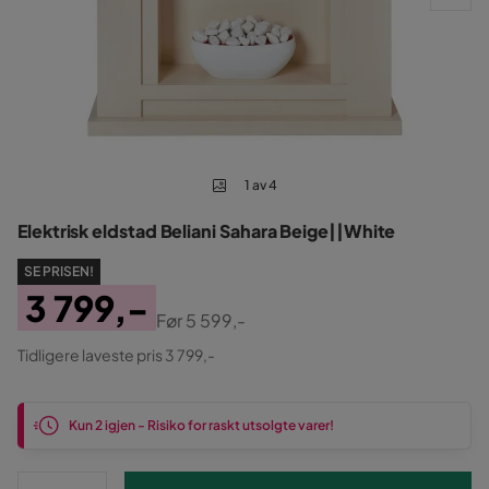
1 av 4
Elektrisk eldstad Beliani Sahara Beige||White
SE PRISEN!
3 799,-
Før
5 599,-
Pris
Original
Tidligere laveste pris 3 799,-
Pris
Kun 2 igjen - Risiko for raskt utsolgte varer!