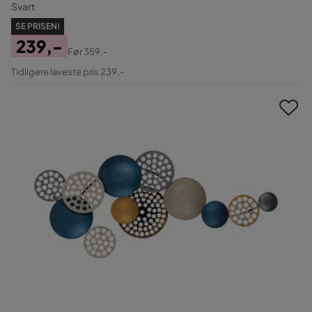
Svart
SE PRISEN!
239,-
Før
359,-
Pris
Original
Tidligere laveste pris 239,-
Pris