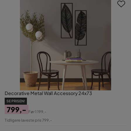
Decorative Metal Wall Accessory 24x73
SE PRISEN!
799,-
Før
1 199,-
Pris
Original
Tidligere laveste pris 799,-
Pris