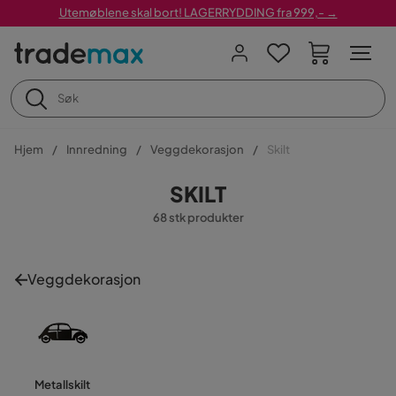
Utemøblene skal bort! LAGERRYDDING fra 999,- →
Hjem
Innredning
Veggdekorasjon
Skilt
SKILT
68 stk produkter
Veggdekorasjon
Metallskilt