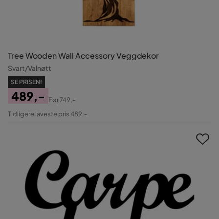
Tree Wooden Wall Accessory Veggdekor
Svart/Valnøtt
SE PRISEN!
489,-
Før
749,-
Pris
Original
Tidligere laveste pris 489,-
Pris