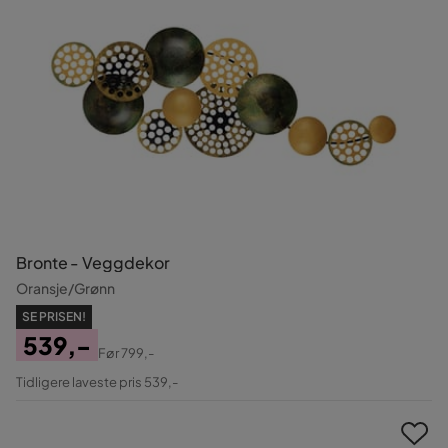
Bronte - Veggdekor
Oransje/Grønn
SE PRISEN!
539,-
Før
799,-
Pris
Original
Tidligere laveste pris 539,-
Pris