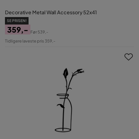
Decorative Metal Wall Accessory 52x41
SE PRISEN!
359,-
Før
539,-
Pris
Original
Tidligere laveste pris 359,-
Pris