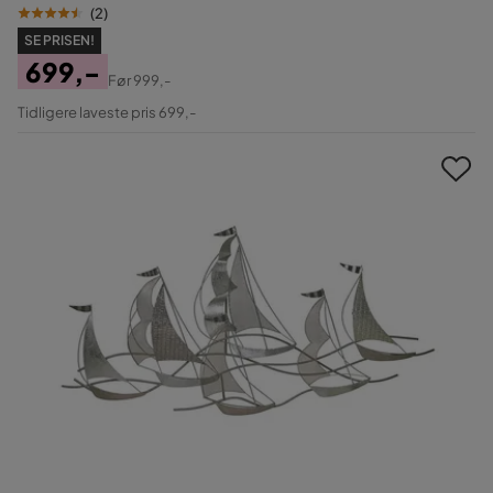
(
2
)
SE PRISEN!
699,-
Før
999,-
Pris
Original
Tidligere laveste pris 699,-
Pris