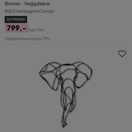
Bronte - Veggdekor
Blå/Champagne/Oransje
SE PRISEN!
799,-
Før
1 199,-
Pris
Original
Tidligere laveste pris 799,-
Pris