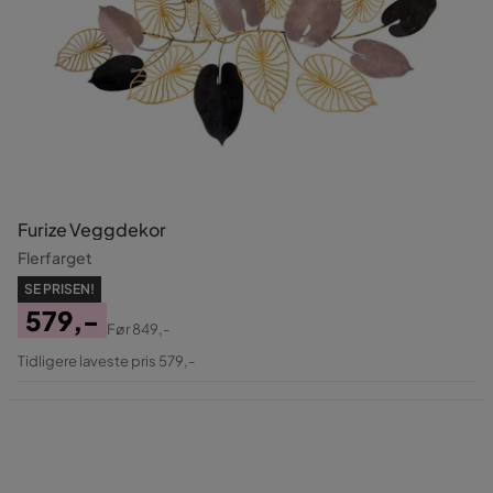
Furize Veggdekor
Flerfarget
SE PRISEN!
579,-
Før
849,-
Pris
Original
Tidligere laveste pris 579,-
Pris