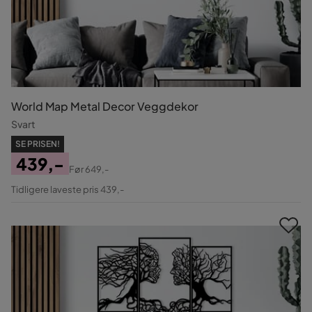
World Map Metal Decor Veggdekor
Svart
SE PRISEN!
439,-
Før
649,-
Pris
Original
Tidligere laveste pris 439,-
Pris