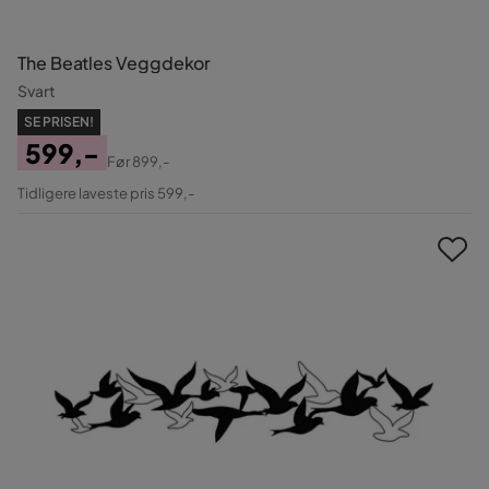
The Beatles Veggdekor
Svart
SE PRISEN!
599,-
Før
899,-
Pris
Original
Tidligere laveste pris 599,-
Pris