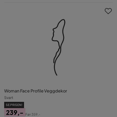
Pris
Woman Face Profile Veggdekor
Svart
SE PRISEN!
239,-
Før
359,-