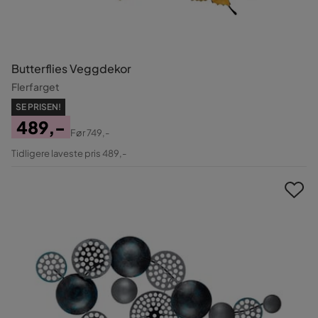
Butterflies Veggdekor
Flerfarget
SE PRISEN!
489,-
Før
749,-
Pris
Original
Tidligere laveste pris 489,-
Pris