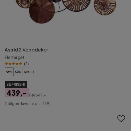
Astrid 2 Veggdekor
Flerfarget
(
2
)
+1
SE PRISEN!
439,-
Før
649,-
Pris
Original
Tidligere laveste pris 439,-
Pris