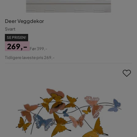
Deer Veggdekor
Svart
SE PRISEN!
269,-
Før
399,-
Pris
Original
Tidligere laveste pris 269,-
Pris