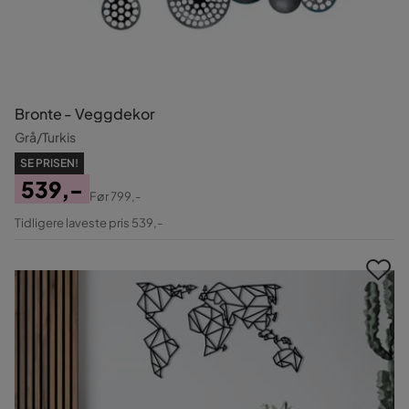
Bronte - Veggdekor
Grå/Turkis
SE PRISEN!
539,-
Før
799,-
Pris
Original
Tidligere laveste pris 539,-
Pris