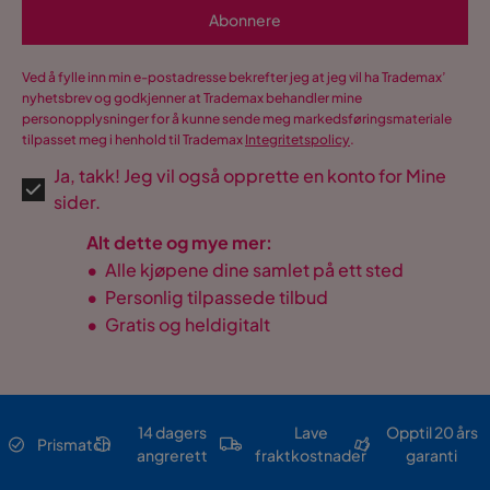
Abonnere
Ved å fylle inn min e-postadresse bekrefter jeg at jeg vil ha Trademax’
nyhetsbrev og godkjenner at Trademax behandler mine
personopplysninger for å kunne sende meg markedsføringsmateriale
tilpasset meg i henhold til Trademax
Integritetspolicy
.
Ja, takk! Jeg vil også opprette en konto for Mine
sider.
Alt dette og mye mer:
•
Alle kjøpene dine samlet på ett sted
•
Personlig tilpassede tilbud
•
Gratis og heldigitalt
14 dagers
Lave
Opptil 20 års
Prismatch
angrerett
fraktkostnader
garanti