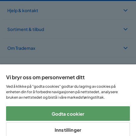
Hjelp & kontakt
Sortiment & tilbud
Om Trademax
Vi er lokalisert i flere land
Vi bryr oss om personvernet ditt
Ved å klikke på "godta cookies" godtar du lagring av cookies på
enheten din for å forbedre navigasjonen på nettstedet, analysere
bruken av nettstedet og bistå i våre markedsføringstiltak.
Godta cookier
Følg oss på:
Innstillinger