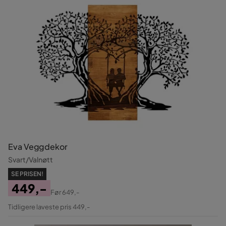
Eva Veggdekor
Svart/Valnøtt
SE PRISEN!
449,-
Før
649,-
Pris
Original
Tidligere laveste pris 449,-
Pris