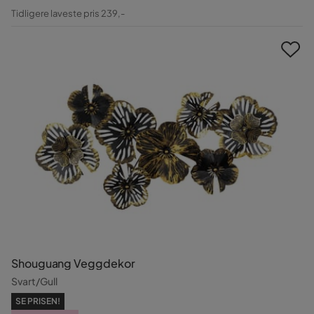
Pris
Original
Tidligere laveste pris 239,-
Pris
Shouguang Veggdekor
Svart/Gull
SE PRISEN!