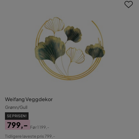
Weifang Veggdekor
Grønn/Gull
SE PRISEN!
799,-
Før
1 199,-
Pris
Original
Tidligere laveste pris 799,-