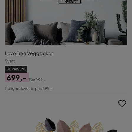
Love Tree Veggdekor
Svart
SE PRISEN!
699,-
Før
999,-
Pris
Original
Tidligere laveste pris 699,-
Pris