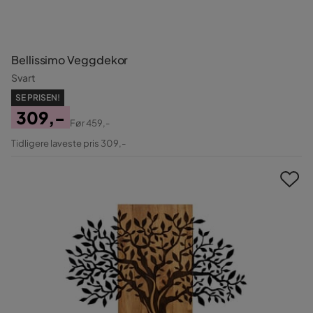
Bellissimo Veggdekor
Svart
SE PRISEN!
309,-
Før
459,-
Pris
Original
Tidligere laveste pris 309,-
Pris