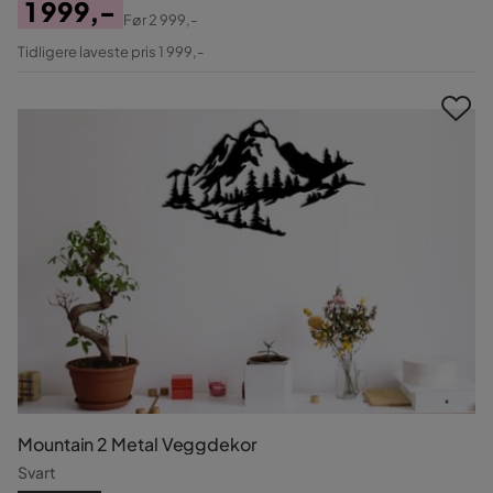
1 999,-
Før
2 999,-
Pris
Original
Tidligere laveste pris 1 999,-
Pris
Mountain 2 Metal Veggdekor
Svart