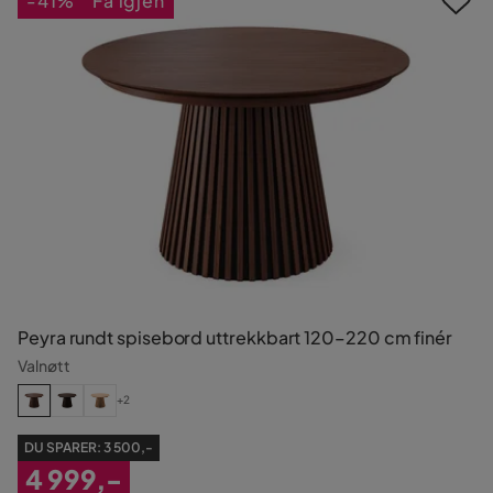
-41%
Få igjen
Peyra rundt spisebord uttrekkbart 120–220 cm finér
Valnøtt
+2
DU SPARER:
3 500,-
4 999,-