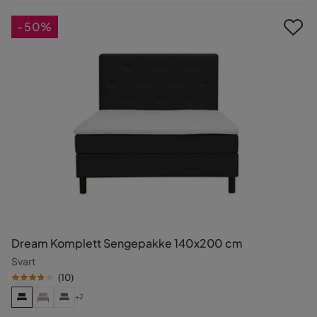
Pris
-50%
Dream Komplett Sengepakke 140x200 cm
Svart
(
10
)
+2