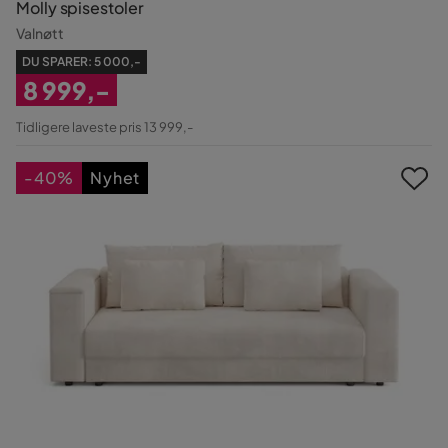
Molly spisestoler
Valnøtt
DU SPARER:
5 000,-
8 999,-
Nedsatt
Tidligere laveste pris 13 999,-
Pris
-40%
Nyhet