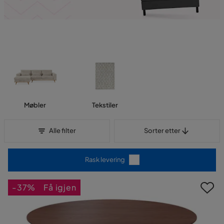
Møbler
Tekstiler
Sorter etter
Alle filter
Sorter etter
Rask levering
-37%
Få igjen