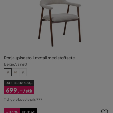
Ronja spisestol i metall med stoffsete
Beige/valnøtt
DU SPARER:
300,-
699,-
/stk
Nedsatt
Tidligere laveste pris 999,-
Pris
-44%
Nyhet