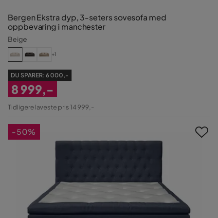
Bergen Ekstra dyp, 3-seters sovesofa med
oppbevaring i manchester
Beige
+1
DU SPARER:
6 000,-
8 999,-
Nedsatt
Tidligere laveste pris 14 999,-
Pris
-50%