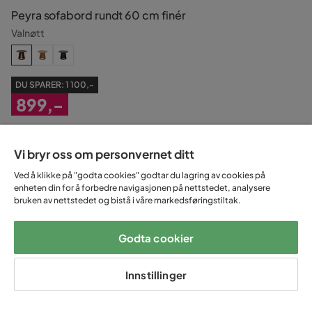
Peyra sofabord rundt 60 cm finér
Valnøtt
DU SPARER:
1 100,-
899,-
Nedsatt
Tidligere laveste pris 1 999,-
Pris
Vi bryr oss om personvernet ditt
-40%
Ved å klikke på "godta cookies" godtar du lagring av cookies på
enheten din for å forbedre navigasjonen på nettstedet, analysere
bruken av nettstedet og bistå i våre markedsføringstiltak.
Godta cookier
Innstillinger