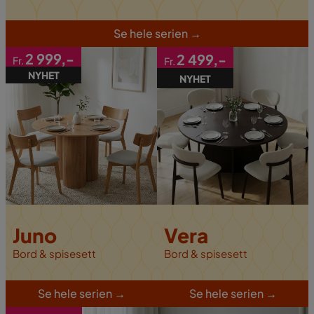
S
e hele serien
→
2 999,-
2 499,-
Fr.
Fr.
NYHET
NYHET
Vera
Juno
Bord & spisesett
Bord & spisesett
S
e hele serien
→
S
e hele serien
→