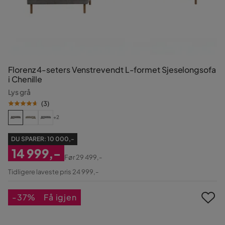
Florenz 4-seters Venstrevendt L-formet Sjeselongsofa
i Chenille
Lys grå
(
3
)
+2
DU SPARER:
10 000,-
14 999,-
Før
29 499,-
Nedsatt
Original
Tidligere laveste pris 24 999,-
Pris
Pris
-37%
Få igjen