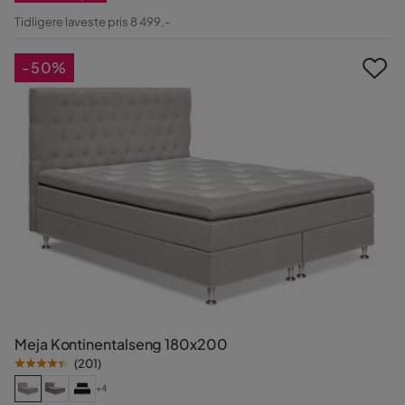
Nedsatt
Tidligere laveste pris 8 499,-
Pris
-50%
Meja Kontinentalseng 180x200
(
201
)
+4