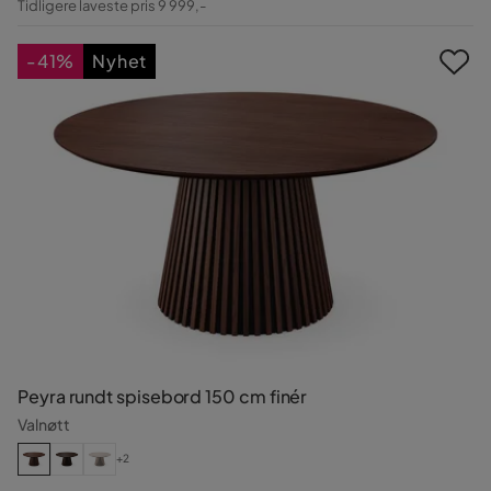
Tidligere laveste pris 9 999,-
Pris
-41%
Nyhet
Peyra rundt spisebord 150 cm finér
Valnøtt
+2