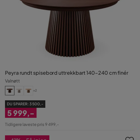
Peyra rundt spisebord uttrekkbart 140–240 cm finér
Valnøtt
+2
DU SPARER:
3 500,-
5 999,-
Nedsatt
Tidligere laveste pris 9 499,-
Pris