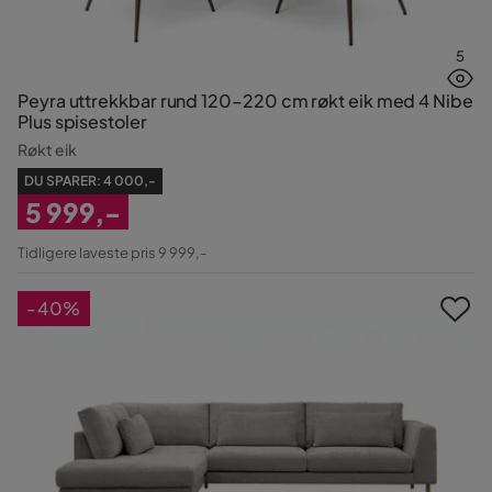
5
Peyra uttrekkbar rund 120–220 cm røkt eik med 4 Nibe
Plus spisestoler
Røkt eik
DU SPARER:
4 000,-
5 999,-
Nedsatt
Tidligere laveste pris 9 999,-
Pris
-40%