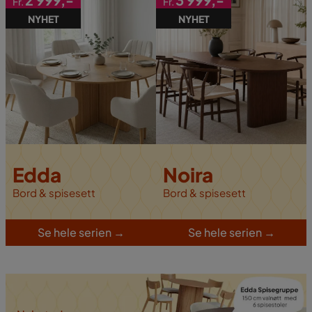
Fr.
Fr.
NYHET
NYHET
Edda
Noira
Bord & spisesett
B
ord & spisesett
S
e hele serien
→
S
e hele serien
→