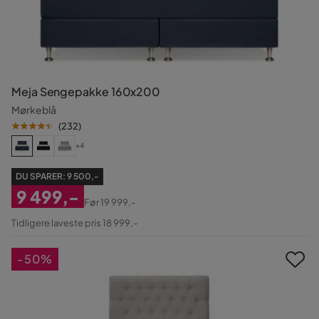
Meja Sengepakke 160x200
Mørkeblå
(
232
)
+4
DU SPARER:
9 500,-
9 499,-
Før
19 999,-
Nedsatt
Original
Tidligere laveste pris 18 999,-
Pris
Pris
-50%