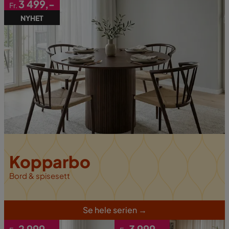
3 499,-
Fr.
NYHET
Kopparbo
Bord & spisesett
S
e hele serien
→
2 999,-
3 999,
-