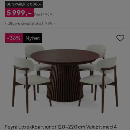
DU SPARER:
6 000,-
5 999,-
Før
12 999,-
Nedsatt
Original
Tidligere laveste pris 11 999,-
Pris
Pris
-36%
Nyhet
Peyra Uttrekkbart rundt 120–220 cm Valnøtt med 4