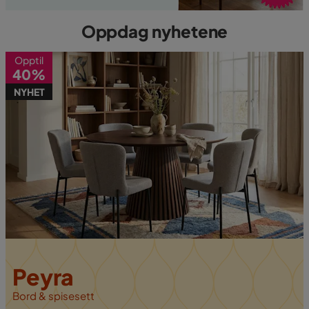
Oppdag nyhetene
Opptil
40%
NYHET
Peyra
Bord & spisesett