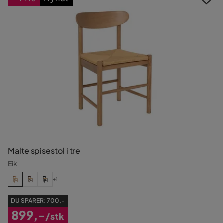
Malte spisestol i tre
Eik
+1
DU SPARER:
700,-
899,-
/stk