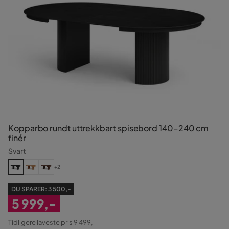
Kopparbo rundt uttrekkbart spisebord 140–240 cm
finér
Svart
+2
DU SPARER:
3 500,-
5 999,-
Nedsatt
Tidligere laveste pris 9 499,-