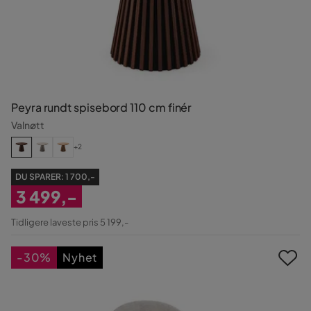
Peyra rundt spisebord 110 cm finér
Valnøtt
+2
DU SPARER:
1 700,-
3 499,-
Nedsatt
Tidligere laveste pris 5 199,-
Pris
-30%
Nyhet