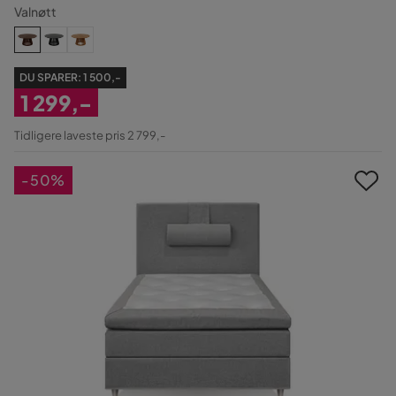
Valnøtt
DU SPARER:
1 500,-
1 299,-
Nedsatt
Tidligere laveste pris 2 799,-
Pris
-50%