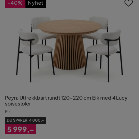
-40%
Nyhet
Peyra Uttrekkbart rundt 120–220 cm Eik med 4 Lucy
spisestoler
Eik
DU SPARER:
4 000,-
5 999,-
Nedsatt