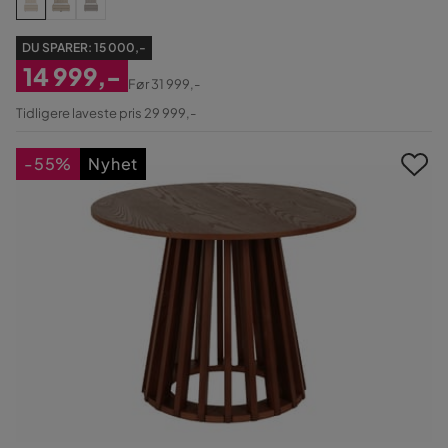
DU SPARER:
15 000,-
14 999,-
Før
31 999,-
Nedsatt
Original
Tidligere laveste pris 29 999,-
Pris
Pris
-55%
Nyhet