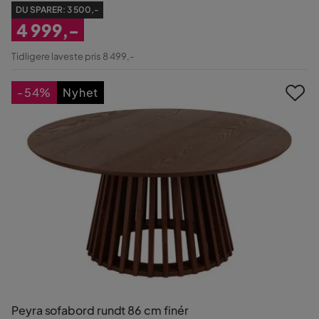
DU SPARER:
3 500,-
4 999,-
Nedsatt
Tidligere laveste pris 8 499,-
Pris
-54%
Nyhet
Peyra sofabord rundt 86 cm finér