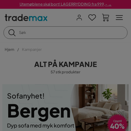
Utemøblene skal bort! LAGERRYDDING fra 999,- →
Hjem
Kampanjer
ALT PÅ KAMPANJE
57 stk produkter
Sofanyhet!
Bergen
Dyp sofa med myk komfort