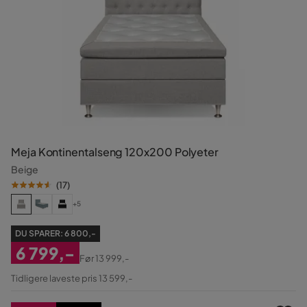
Meja Kontinentalseng 120x200 Polyeter
Beige
(
17
)
+5
DU SPARER:
6 800,-
6 799,-
Før
13 999,-
Nedsatt
Original
Tidligere laveste pris 13 599,-
Pris
Pris