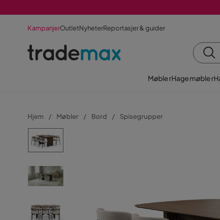
Kampanjer
Outlet
Nyheter
Reportasjer & guider
Møbler
Hagemøbler
H
Hjem
Møbler
Bord
Spisegrupper