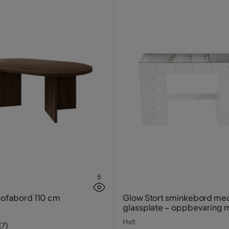
5
Sofabord 110 cm
Glow Stort sminkebord me
glassplate – oppbevaring
skuffer og rom 120 cm
Hvit
(
7
)