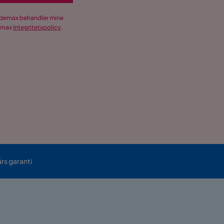
Trademax behandler mine
demax
Integritetspolicy
.
års garanti