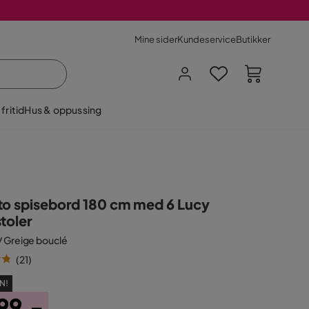
Mine sider
Kundeservice
Butikker
fritid
Hus & oppussing
to spisebord 180 cm med 6 Lucy
toler
 / Greige bouclé
(
21
)
N!
99,-