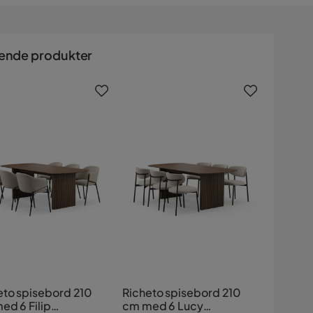
ende produkter
eto spisebord 210
Richeto spisebord 210
ed 6 Filip
cm med 6 Lucy