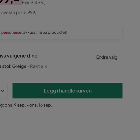
Før
9 499,-
ginal
 laveste pris 5 999,-
0 personer
ser akkurat nå på produktet!
ass valgene dine
Endre valg
 stol
:
Greige
- Røkt eik
Legg i handlekurven
g: ons. 9 sep. - ons. 16 sep.