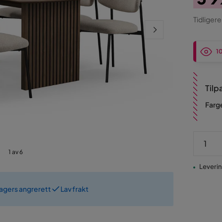
Pris
Ori
Tidligere
Pris
1
Tilp
Farge
1 av 6
Leverin
dagers angrerett
Lav frakt