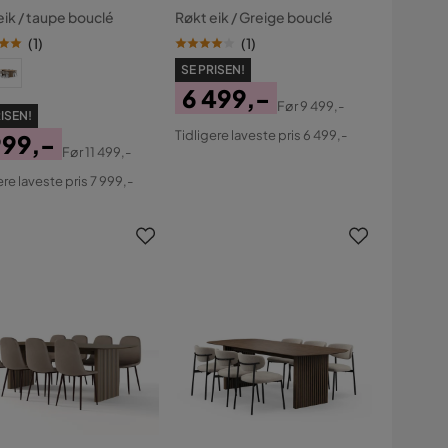
estoler
spisestoler
eik / taupe bouclé
Røkt eik / Greige bouclé
(
1
)
(
1
)
SE PRISEN!
6 499,-
Før
9 499,-
ISEN!
Pris
Original
Tidligere laveste pris 6 499,-
999,-
Pris
Før
11 499,-
s
ginal
ere laveste pris 7 999,-
s