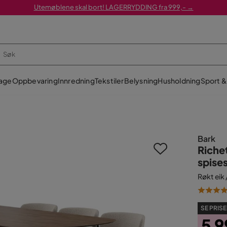
Utemøblene skal bort! LAGERRYDDING fra 999,- →
age
Oppbevaring
Innredning
Tekstiler
Belysning
Husholdning
Sport & 
Bark
Riche
spises
Røkt eik
SE PRISE
5 9