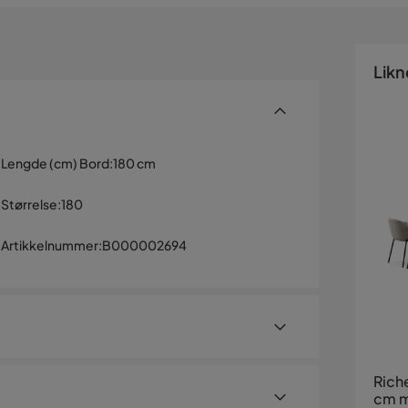
Likn
Lengde (cm) Bord
:
180 cm
Størrelse
:
180
Artikkelnummer
:
B000002694
Rich
cm m