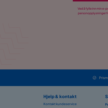
Materiale polstring
Polyester
Ved å fylle inn min e-
personopplysninger fo
Øvrig
Fargenavn
Greige
Farge ben
Svart
Vekt
6.3 kg
Farge
Beige
Serie
Lucy
Prism
Richeto Spisebord Røkt Eik
Hjelp & kontakt
S
Størrelse
Kontakt kundeservice
P
Høyde
76 cm