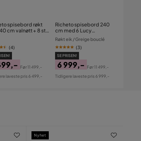
eto spisebord røkt
Richeto spisebord 240
40 cm valnøtt + 8 stk.
cm med 6 Lucy
 stol brun med
spisestoler
Røkt eik / Greige bouclé
øttben
(
4
)
(
3
)
ISEN!
SE PRISEN!
499,-
6 999,-
Før
11 499,-
Før
11 499,-
s
ginal
Pris
Original
ere laveste pris 6 499,-
Tidligere laveste pris 6 999,-
s
Pris
Nyhet
Få ig