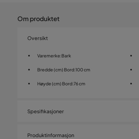
Om produktet
Oversikt
Varemerke
:
Bark
Bredde (cm) Bord
:
100 cm
Høyde (cm) Bord
:
76 cm
Spesifikasjoner
Artikkelnummer:
B000002694
Produktinformasjon
Størrelse