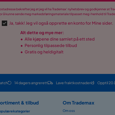
postadresse bekrefter jeg at jeg vil ha Trademax’ nyhetsbrev og godkjenner at 
r å kunne sende meg markedsføringsmateriale tilpasset meg i henhold til Tra
Ja, takk! Jeg vil også opprette en konto for Mine sider.
Alt dette og mye mer:
•
Alle kjøpene dine samlet på ett sted
•
Personlig tilpassede tilbud
•
Gratis og heldigitalt
atch
14 dagers angrerett
Lave fraktkostnader
Opptil 20 
 180 cm
ortiment & tilbud
Om Trademax
Om oss
opulære kategorier