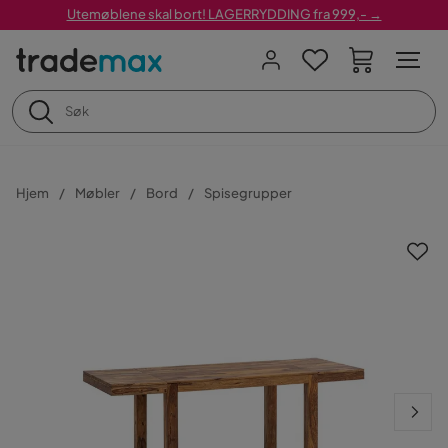
Utemøblene skal bort! LAGERRYDDING fra 999,- →
Hjem
Møbler
Bord
Spisegrupper