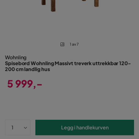
1 av 7
Wohnling
Spisebord Wohnling Massivt treverk uttrekkbar 120-
200 cm landlig hus
5 999,-
Pris
Legg i handlekurven