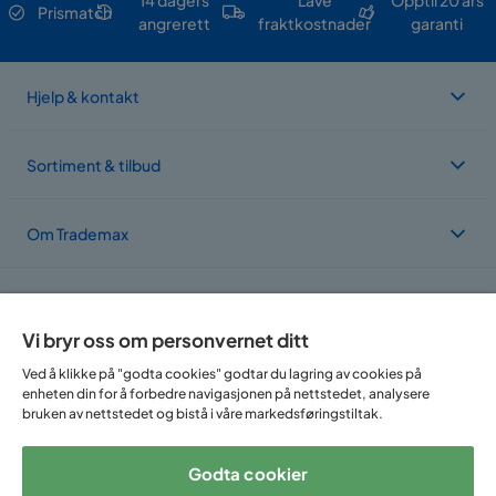
14 dagers
Lave
Opptil 20 års
Prismatch
angrerett
fraktkostnader
garanti
Hjelp & kontakt
Sortiment & tilbud
Om Trademax
Vi er lokalisert i flere land
Vi bryr oss om personvernet ditt
Ved å klikke på "godta cookies" godtar du lagring av cookies på
enheten din for å forbedre navigasjonen på nettstedet, analysere
bruken av nettstedet og bistå i våre markedsføringstiltak.
Godta cookier