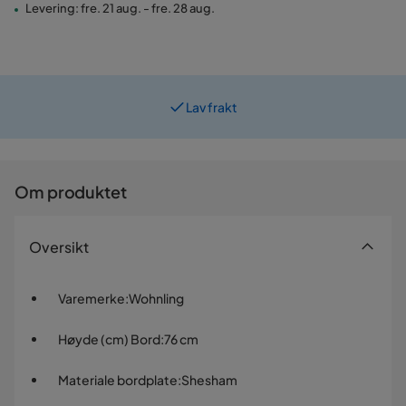
Levering: fre. 21 aug. - fre. 28 aug.
Lav frakt
Prismatch
Om produktet
Oversikt
Varemerke
:
Wohnling
Høyde (cm) Bord
:
76 cm
Materiale bordplate
:
Shesham