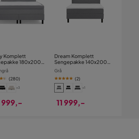
y Komplett
Dream Komplett
epakke 180x200
Sengepakke 140x200
ry Glatt Sengegavl
cm
ngrå
Grå
(
280
)
(
2
)
+3
+1
 999,-
11 999,-
s
Pris