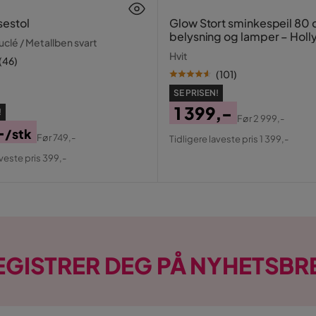
sestol
Glow Stort sminkespeil 80
belysning og lamper – Hol
clé / Metallben svart
speil med USB-lading
Hvit
(
46
)
(
101
)
SE PRISEN!
1 399,-
!
Før
2 999,-
-
Pris
Original
/stk
Før
749,-
Tidligere laveste pris 1 399,-
al
Pris
aveste pris 399,-
EGISTRER DEG PÅ NYHETSBR