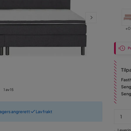
Pris
Pri
+
0
P
Tilp
Fast
Seng
1 av 15
Seng
dagers angrerett
Lav frakt
Leverin