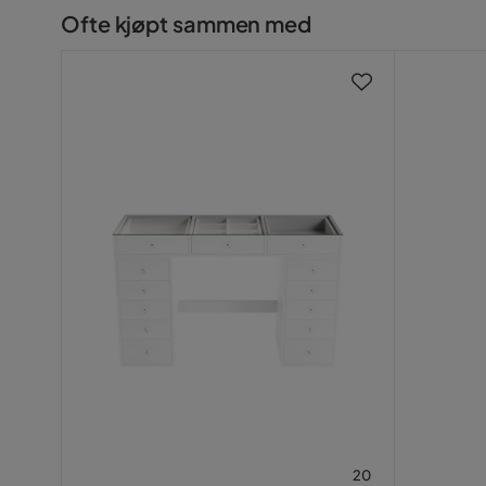
Komposisjon
100% poly
Ofte kjøpt sammen med
Trekkutseende
Tekstil
Øvrig
Vekt
22 kg
Form
Rektangul
Serie
Ella Familieseng 280x210 c
Størrelse
Sengebredde
280 cm
Høyde
59 cm
20