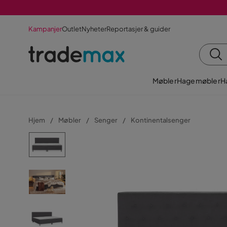
Kampanjer
Outlet
Nyheter
Reportasjer & guider
Møbler
Hagemøbler
H
Hjem
Møbler
Senger
Kontinentalsenger