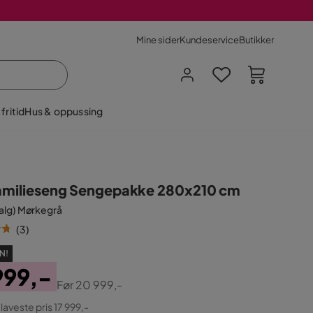
Mine sider
Kundeservice
Butikker
fritid
Hus & oppussing
Familieseng Sengepakke 280x210 cm
valg) Mørkegrå
(
3
)
N!
999,-
Før
20 999,-
ginal
 laveste pris 17 999,-