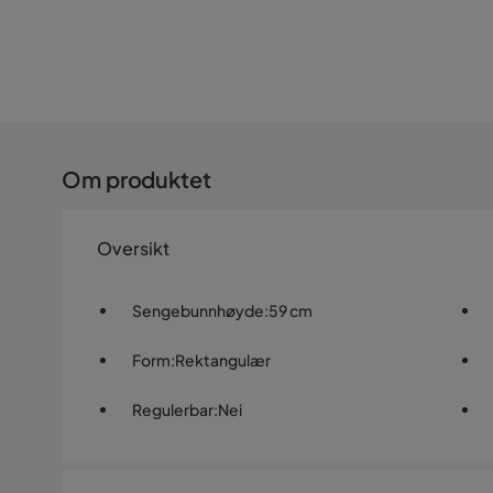
Om produktet
Oversikt
Sengebunnhøyde
:
59 cm
Form
:
Rektangulær
Regulerbar
:
Nei