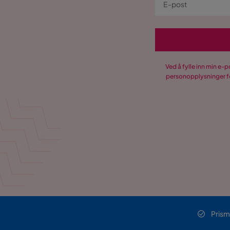
Materialutseende
Stoff
Produsentens navn på trekk
Inari 94
Sengebunn/boks
Plattform 
Ved å fylle inn min e-
Komposisjon
100% poly
personopplysninger fo
Trekkutseende
Tekstil
Funksjon
Oppbevaring
Nei
Øvrig
Fasthetsgrad
Medium
Prism
Form
Rektangul