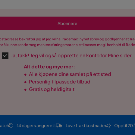
Abonnere
cm
postadresse bekrefter jeg at jeg vil ha Trademax’ nyhetsbrev og godkjenner at 
propylen
r å kunne sende meg markedsføringsmateriale tilpasset meg i henhold til Tra
Ja, takk! Jeg vil også opprette en konto for Mine sider.
Alt dette og mye mer:
•
Alle kjøpene dine samlet på ett sted
•
Personlig tilpassede tilbud
•
Gratis og heldigitalt
atch
14 dagers angrerett
Lave fraktkostnader
Opptil 20 
ær