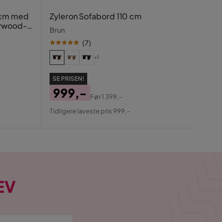
Rela
 cm med
Zyleron Sofabord 110 cm
lywood-
Beige
Brun
(
7
)
+1
SE PR
SE PRISEN!
99
999,-
Før
1 399,-
Pris
Ori
Pris
Original
Tidlig
Tidligere laveste pris 999,-
Pris
Pris
EV