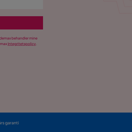
Trademax behandler mine
demax
Integritetspolicy
.
års garanti