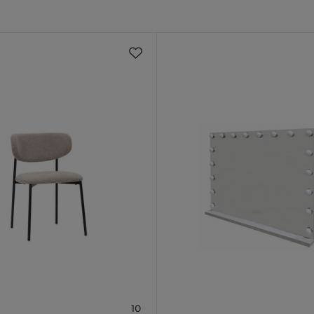
propylen
ær
m
10