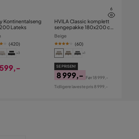
6
y Kontinentalseng
HVILA Classic komplett
200 Lateks
sengepakke 180x200 cm
kontinentalseng med
n
Beige
diamantmønstret
(
420
)
(
60
)
sengegavl
+3
+1
 599,-
SE PRISEN!
8 999,-
s
Før
18 999,-
Pris
Original
Tidligere laveste pris 8 999,-
Pris