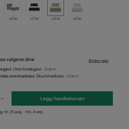
Pris
Pris
Pris
Pris
+
0 kr
+
0 kr
+
0 kr
+
0 kr
ass valgene dine
Endre valg
egavl
:
Uten hodegavl
- Grønn
riale overmadrass
:
Skummadrass
- Grønn
Legg i handlekurven
: tir. 25 aug. - fre. 4 sep.