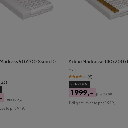
ester
ropylen
 Madrass 90x200 Skum 10
Artino Madrasse 140x200x
0 fjær/m², trådtykkelse 1,8 mm)
Hvit
(
6
)
ass
(
23
)
SE PRISEN!
!
1 999,-
Før
2 599,-
-
Pris
Original
Før
1 199,-
Tidligere laveste pris 1 999,-
al
Pris
aveste pris 949,-
ær