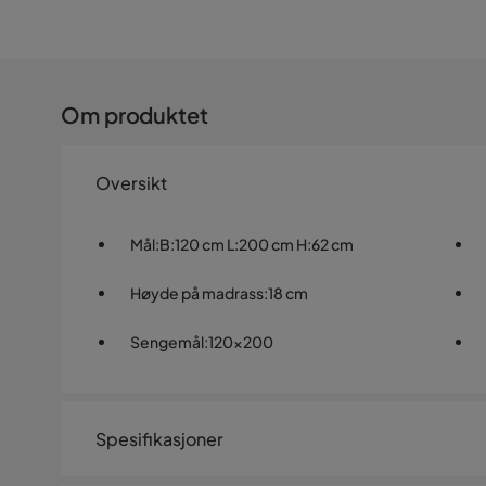
Om produktet
Oversikt
Mål
:
B:120 cm L:200 cm H:62 cm
Høyde på madrass
:
18 cm
Sengemål
:
120x200
Spesifikasjoner