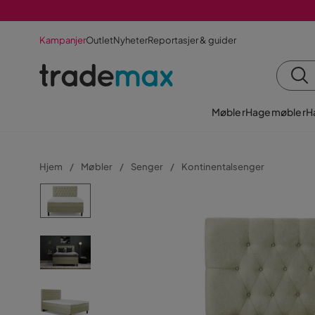
Kampanjer
Outlet
Nyheter
Reportasjer & guider
Møbler
Hagemøbler
H
Hjem
Møbler
Senger
Kontinentalsenger