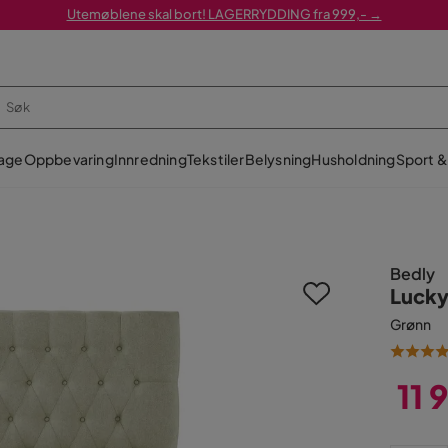
Utemøblene skal bort! LAGERRYDDING fra 999,- →
age
Oppbevaring
Innredning
Tekstiler
Belysning
Husholdning
Sport & 
Bedly
Lucky
Grønn
11 
Pris