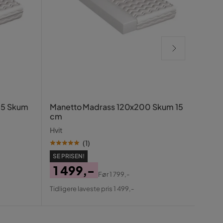
Triv
15 Skum
Manetto Madrass 120x200 Skum 15
cm
Hvit
Hvit
(
1
)
SE PR
SE PRISEN!
99
1 499,-
Pris
Ori
Før
1 799,-
Tidlig
Pris
Original
Pris
Tidligere laveste pris 1 499,-
Pris