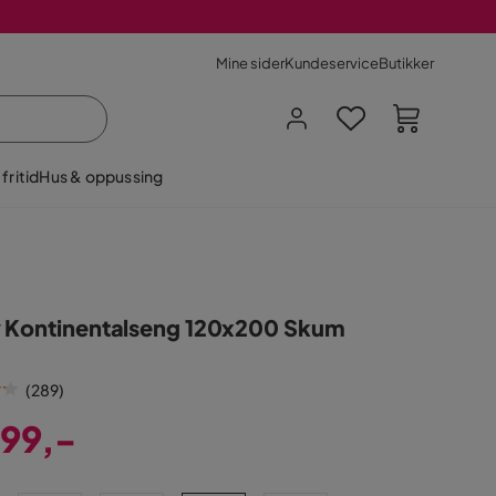
Mine sider
Kundeservice
Butikker
fritid
Hus & oppussing
 Kontinentalseng 120x200 Skum
(
289
)
999,-