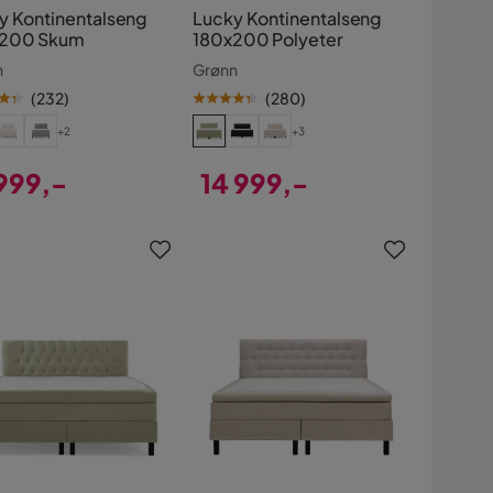
y Kontinentalseng
Lucky Kontinentalseng
x200 Skum
180x200 Polyeter
n
Grønn
(
232
)
(
280
)
+2
+3
 999,-
14 999,-
s
Pris