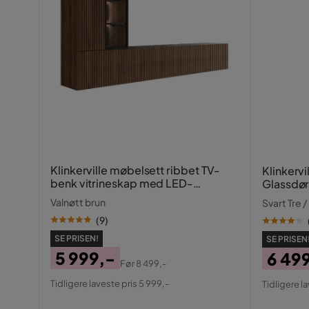
Klinkerville møbelsett ribbet TV-
Klinkervi
benk vitrineskap med LED-
Glassdør
belysning vegghengt - gulvstående
10 cm
Valnøtt brun
Svart Tre /
260 cm
(
9
)
SE PRISEN!
SE PRISEN
5 999,-
6 49
Før
8 499,-
Pris
Original
Pris
Origin
Tidligere laveste pris 5 999,-
Tidligere l
Pris
Pris