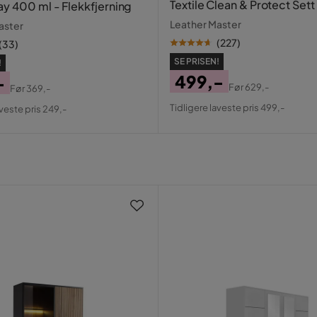
Textile Clean & Protect Sett
ay 400 ml - Flekkfjerning
Leather Master
aster
(
227
)
(
33
)
SE PRISEN!
!
499,-
-
Før
629,-
Før
369,-
Pris
Original
al
Tidligere laveste pris 499,-
aveste pris 249,-
Pris