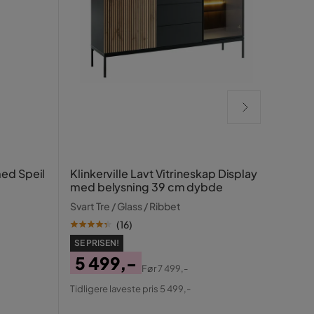
Prag
ed Speil
Klinkerville Lavt Vitrineskap Display
med belysning 39 cm dybde
Hvit
Svart Tre / Glass / Ribbet
(
16
)
SE PR
SE PRISEN!
4 
5 499,-
Pris
Ori
Før
7 499,-
Tidlig
Pris
Original
Pris
Tidligere laveste pris 5 499,-
Pris