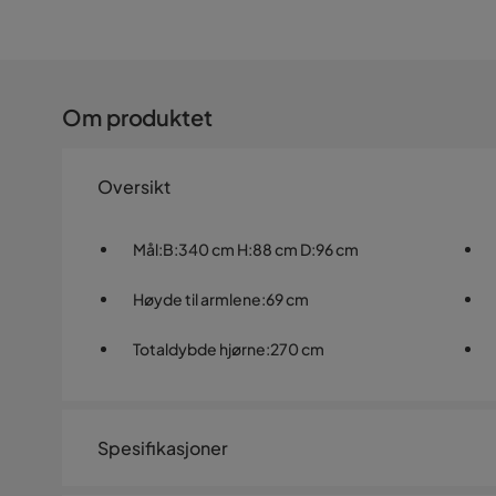
Om produktet
Oversikt
Mål
:
B:340 cm H:88 cm D:96 cm
Høyde til armlene
:
69 cm
Totaldybde hjørne
:
270 cm
Spesifikasjoner