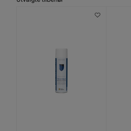
AI
Form
L-formet
Brand
Scandinav
Hanaa S
•
6 år siden
HS
Stoffnavn
Collin 11
Trekk
Collin 11, 
Fotskammel inkludert
Nei
Fargenavn
Mørkegrå
Garanti
10 år
Farge
Grå
Vaskbar
Nei