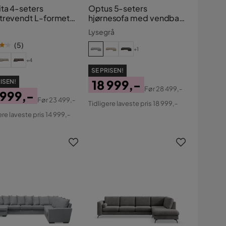
ita 4-seters
Optus 5-seters
trevendt L-formet
hjørnesofa med vendbar
Sjeselongsofa med
divan
Lysegrå
ute i Chenille
(
5
)
+1
+4
SE PRISEN!
18 999,-
ISEN!
Før
28 499,-
 999,-
Pris
Original
Før
23 499,-
Tidligere laveste pris 18 999,-
s
ginal
Pris
ere laveste pris 14 999,-
s