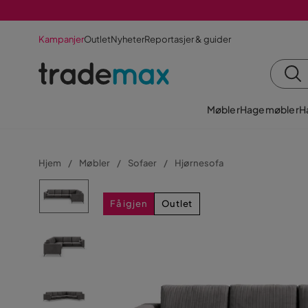
Kampanjer
Outlet
Nyheter
Reportasjer & guider
Møbler
Hagemøbler
H
Hjem
Møbler
Sofaer
Hjørnesofa
Få igjen
Outlet