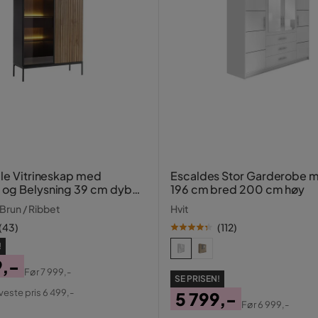
lle Vitrineskap med
Escaldes Stor Garderobe m
 og Belysning 39 cm dybde
196 cm bred 200 cm høy
 Brun / Ribbet
Hvit
(
43
)
(
112
)
!
9,-
Før
7 999,-
SE PRISEN!
al
aveste pris 6 499,-
5 799,-
Før
6 999,-