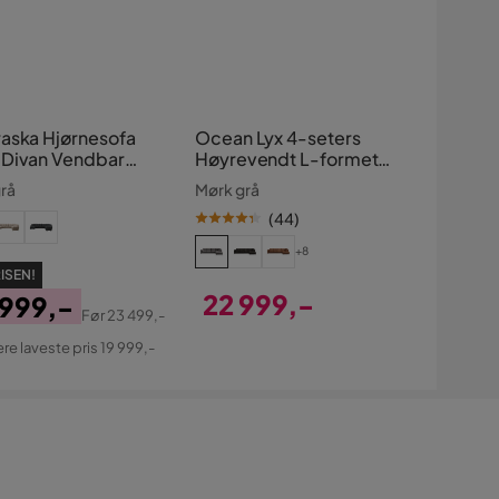
aska Hjørnesofa
Ocean Lyx 4-seters
Divan Vendbar
Høyrevendt L-formet
oluttputer
Sjeselongsofa i
rå
Mørk grå
Manchester
(
44
)
+8
ISEN!
22 999,-
 999,-
Før
23 499,-
Pris
s
ginal
ere laveste pris 19 999,-
s