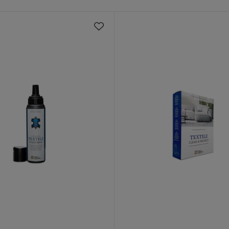
ian Choice
Grå Kordfløyel
Verified by Trustvoice