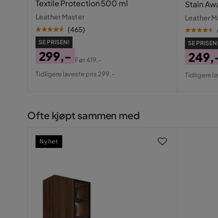
Textile Protection 500 ml
Stain Aw
Leather Master
Leather M
(
465
)
SE PRISEN!
SE PRISEN
299,-
249,
Før
419,-
Pris
Original
Pris
Origin
Tidligere laveste pris 299,-
Tidligere l
Pris
Pris
Ofte kjøpt sammen med
Nyhet