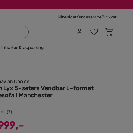
Mine sider
Kundeservice
Butikker
fritid
Hus & oppussing
navian Choice
 Lyx 5-seters Vendbar L-formet
esofa i Manchester
(
7
)
999,-