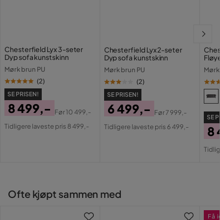
2 år siden
Materiale ramme
Tre
Anders S
AS
Type lær
Ekte skinn
Chesterfield Lyx 3-seter
Chesterfield Lyx 2-seter
Ches
Ble akkurat som forventet, selv om det tok litt tid å finne
Dyp sofa kunstskinn
Dyp sofa kunstskinn
Fløy
beina.
Materiale
Lær
Litt synd at det ikke var mulig å få hjelp til å bære dem inn.
Mørk brun PU
Mørk brun PU
Mørk
Leveringen var imidlertid mer enn 4 timer forsinket.
(
2
)
(
2
)
Materialutseende
Lær
Oversatt fra svensk
•
Vis originalen
SE PRISEN!
SE PRISEN!
8 499,-
6 499,-
Komposisjon
100% Ekte kuskinn
5 år siden
Før
10 499,-
Før
7 999,-
SE P
Pris
Original
Pris
Original
Tidligere laveste pris 8 499,-
Ben
Tre
Tidligere laveste pris 6 499,-
8 
Sylvi S
Pris
Pris
SS
Pri
Or
Trekkutseende
Lær
Tidli
Pri
Stilig sofa, veldig komfortabel og med tykt skinn. Sofaen
kan være på forsiden av ethvert interiørmagasin
Sittepute:Kaldskum,
pocketspring,
Oversatt fra finsk
•
Vis originalen
Putefyll
Ryggpute: Polyester
Ofte kjøpt sammen med
6 år siden
Fylling med dype
stiftede knapper
Få 
Inger J