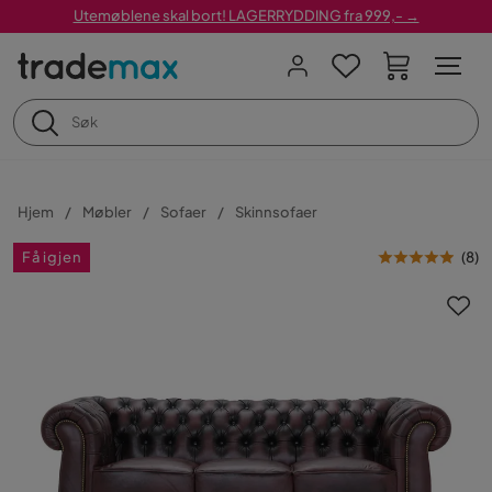
Utemøblene skal bort! LAGERRYDDING fra 999,- →
Hjem
Møbler
Sofaer
Skinnsofaer
Få igjen
(
8
)