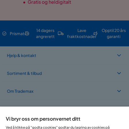
•
Gratis og heldigitalt
14 dagers
Lave
Opptil 20 års
Prismatch
angrerett
fraktkostnader
garanti
Hjelp & kontakt
Sortiment & tilbud
Om Trademax
Vi er lokalisert i flere land
Vi bryr oss om personvernet ditt
Ved å klikke på "godta cookies" godtar du lagring av cookies på