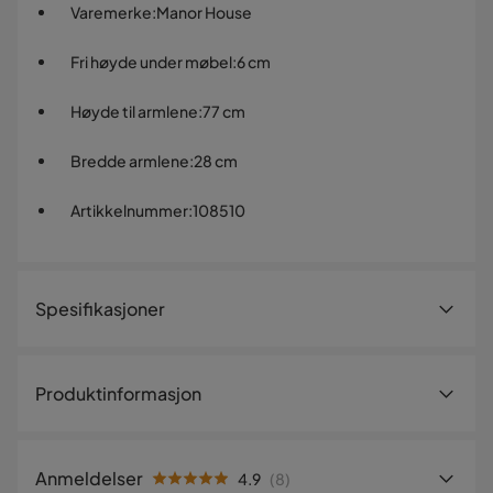
Varemerke
:
Manor House
Fri høyde under møbel
:
6 cm
Høyde til armlene
:
77 cm
Bredde armlene
:
28 cm
Artikkelnummer
:
108510
Spesifikasjoner
Artikkelnummer:
108510
Produktinformasjon
Størrelse
Fri høyde under møbel
6 cm
Anmeldelser
4.9
(
8
)