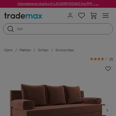
Utemøblene skal bort! LAGERRYDDING fra 999,- →
Hjem
Møbler
Sofaer
Sovesofaer
(
1
)