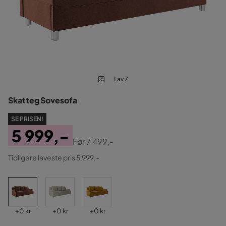
1 av 7
Skatteg Sovesofa
SE PRISEN!
5 999,-
Før
7 499,-
Pris
Original
Tidligere laveste pris 5 999,-
Pris
Pris
Pris
Pris
+
0 kr
+
0 kr
+
0 kr