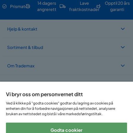
14 dagers
Lave
Opptil 20 års
Prismatch
angrerett
fraktkostnader
garanti
Hjelp & kontakt
Sortiment & tilbud
Om Trademax
Vi er lokalisert i flere land
Vi bryr oss om personvernet ditt
Ved å klikke på "godta cookies" godtar du lagring av cookies på
enheten din for å forbedre navigasjonen på nettstedet, analysere
bruken av nettstedet og bistå i våre markedsføringstiltak.
Godta cookier