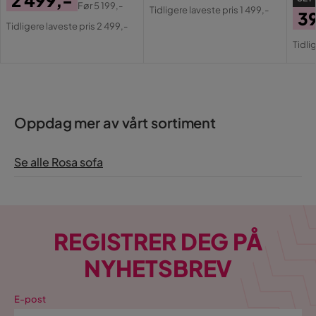
2 499,-
Pris
Original
Før
5 199,-
Tidligere laveste pris 1 499,-
3
Pris
Original
Pris
Tidligere laveste pris 2 499,-
Pri
Or
Pris
Tidli
Pri
Oppdag mer av vårt sortiment
Se alle Rosa sofa
REGISTRER DEG PÅ
NYHETSBREV
E-post