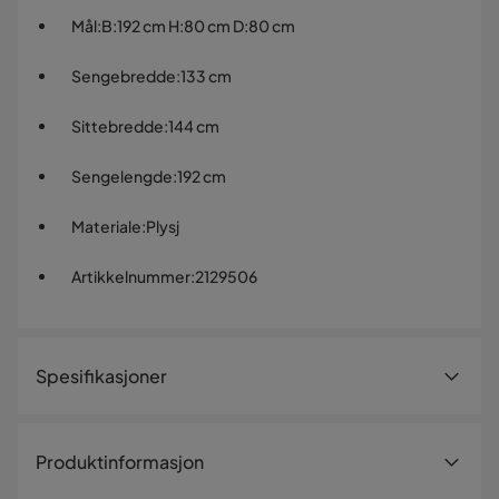
Mål
:
B:192 cm H:80 cm D:80 cm
Sengebredde
:
133 cm
Sittebredde
:
144 cm
Sengelengde
:
192 cm
Materiale
:
Plysj
Artikkelnummer
:
2129506
Spesifikasjoner
Artikkelnummer:
2129506
Produktinformasjon
Størrelse