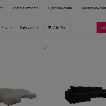
er
3 seters sovesofa
Hjørnesovesofa
4 seters soveso
Pris
Kategori
Alle filter
Vis