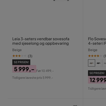
Leia 3-seters vendbar sovesofa
Flo Soves
med sjeselong og oppbevaring
4-seter i P
Beige
Beige
(
3
)
(
1
SE PRISEN!
5 999,-
Før
10 499,-
SE PRISEN!
Pris
Original
Tidligere laveste pris 5 999,-
12 99
Pris
Pris
Origin
Tidligere lav
Pris