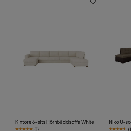
Kintore 6-sits Hörnbäddsoffa White
Niko U-s
(
1
)
(