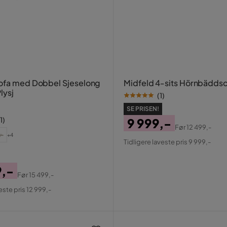
ofa med Dobbel Sjeselong
Midfeld 4-sits Hörnbäddso
lysj
(
1
)
SE PRISEN!
1
)
9 999,-
Før
12 499,-
Pris
Original
+4
Tidligere laveste pris 9 999,-
Pris
9,-
Før
15 499,-
al
este pris 12 999,-