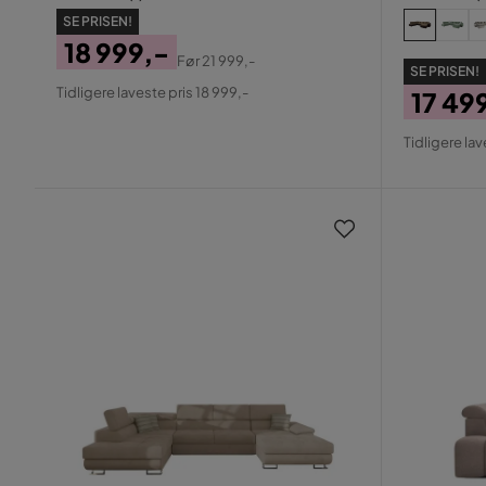
SE PRISEN!
18 999,-
Før
21 999,-
SE PRISEN!
Pris
Original
Tidligere laveste pris 18 999,-
17 49
Pris
Pris
Origin
Tidligere lav
Pris