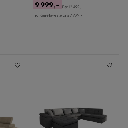
9 999,-
Før
12 499,-
Pris
Original
Tidligere laveste pris 9 999,-
Pris