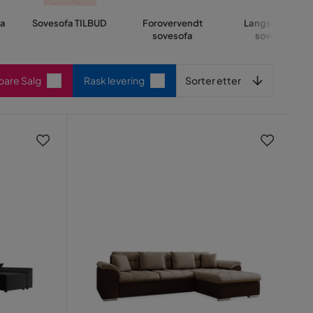
fa
Sovesofa TILBUD
Forovervendt
Langsgående
sovesofa
sovesofa
Sorter etter
 bare Salg
Rask levering
Sorter etter