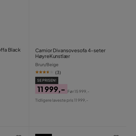
ffa Black
Camior Divansovesofa 4-seter
HøyreKunstlær
Brun/Beige
(
3
)
SE PRISEN!
11 999,-
Før
15 999,-
Pris
Original
Tidligere laveste pris 11 999,-
Pris