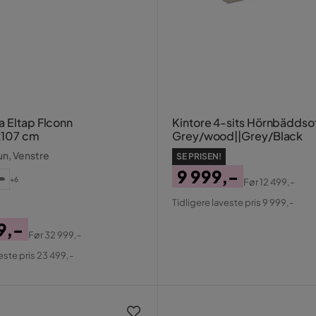
a Eltap Flconn
Kintore 4-sits Hörnbäddso
107 cm
Grey/wood||Grey/Black
run, Venstre
SE PRISEN!
9 999,-
+6
Før
12 499,-
Pris
Original
Tidligere laveste pris 9 999,-
Pris
9,-
Før
32 999,-
al
este pris 23 499,-