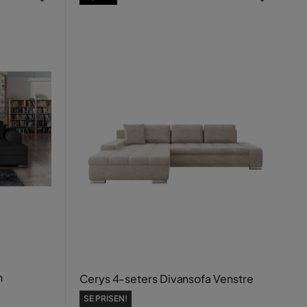
n
Cerys 4-seters Divansofa Venstre
SE PRISEN!