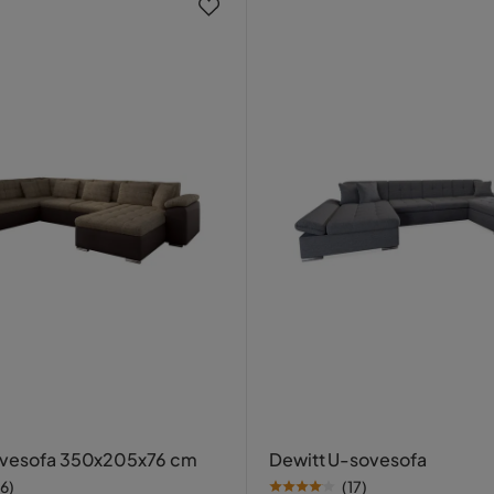
ovesofa 350x205x76 cm
Dewitt U-sovesofa
16
)
(
17
)