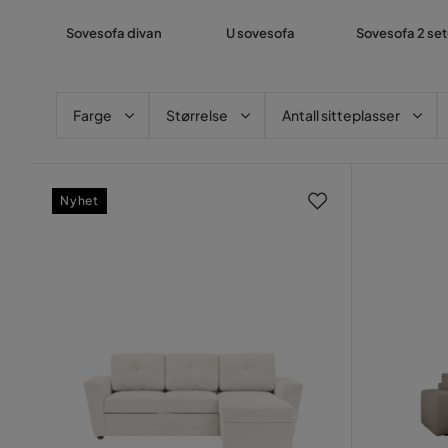
Sovesofa divan
U sovesofa
Sovesofa 2 set
Farge
Størrelse
Antall sitteplasser
Nyhet