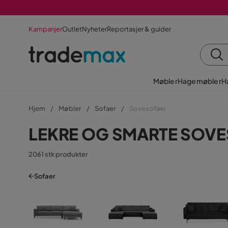
Kampanjer
Outlet
Nyheter
Reportasjer & guider
Møbler
Hagemøbler
H
Hjem
Møbler
Sofaer
Sovesofaer
LEKRE OG SMARTE SOV
2061 stk produkter
Sofaer