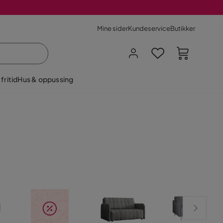
Mine sider
Kundeservice
Butikker
fritid
Hus & oppussing