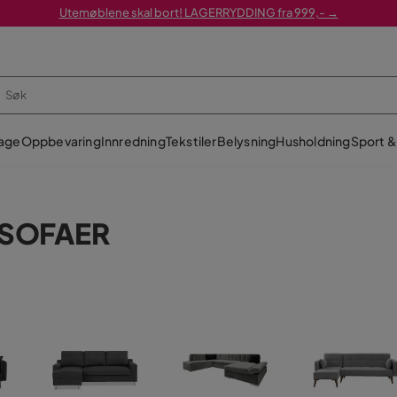
Utemøblene skal bort! LAGERRYDDING fra 999,- →
age
Oppbevaring
Innredning
Tekstiler
Belysning
Husholdning
Sport & 
ESOFAER