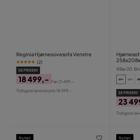
Reginia Hjørnesovesofa Venstre
Hjørnesof
258x208x
(
2
)
Xillar 20, B
SE PRISEN!
18 499,-
Før
21 499,-
Pris
Original
Tidligere laveste pris 18 499,-
SE PRISEN!
Pris
23 49
Pris
Origin
Tidligere lav
Pris
Nyhet
Nyhet