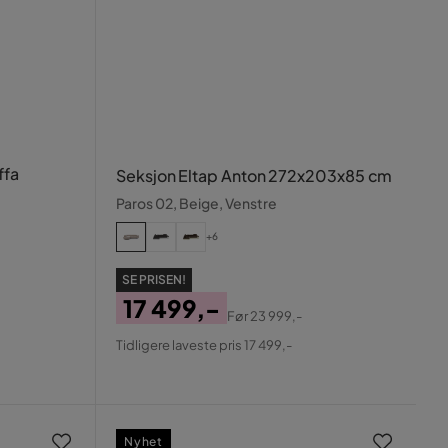
ffa
Seksjon Eltap Anton 272x203x85 cm
Paros 02, Beige, Venstre
+6
SE PRISEN!
17 499,-
Før
23 999,-
Pris
Original
Tidligere laveste pris 17 499,-
Pris
Nyhet