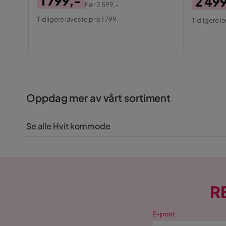
1 799,-
2 49
Før
2 599,-
Pris
Original
Pris
Origin
Tidligere laveste pris 1 799,-
Tidligere l
Pris
Pris
Oppdag mer av vårt sortiment
Se alle Hvit kommode
R
E-post