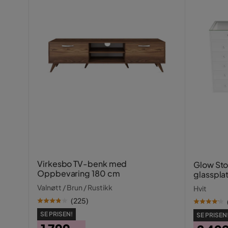
Virkesbo TV-benk med
Glow St
Oppbevaring 180 cm
glasspla
skuffer 
Valnøtt / Brun / Rustikk
Hvit
(
225
)
SE PRISEN!
SE PRISEN