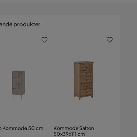
ende produkter
o Kommode 50 cm
Kommode Salton
50x39x111 cm
e