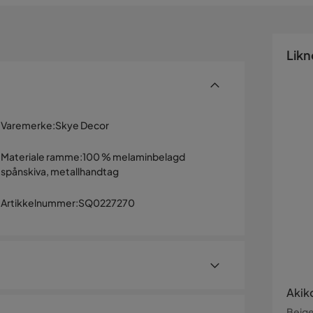
Likn
Varemerke
:
Skye Decor
Materiale ramme
:
100 % melaminbelagd
spånskiva, metallhandtag
Artikkelnummer
:
SQ0227270
Akik
Beig