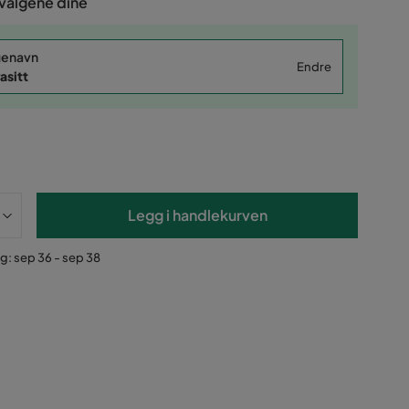
 valgene dine
genavn
Endre
asitt
Legg i handlekurven
g: sep 36 - sep 38