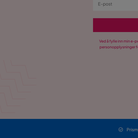
Ved å fylle inn min e-
personopplysninger fo
Prism