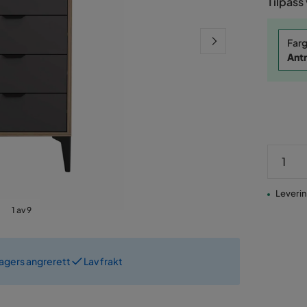
Tilpass
Far
Antr
Leverin
1 av 9
dagers angrerett
Lav frakt