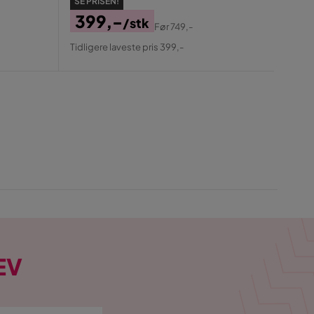
1 
SE PRISEN!
Pris
Ori
399,-
/stk
Før
749,-
Tidlige
Pris
Pris
Original
Tidligere laveste pris 399,-
Pris
EV