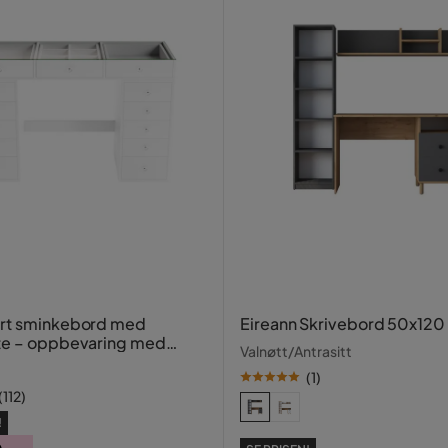
ort sminkebord med
Eireann Skrivebord 50x120
te – oppbevaring med
Valnøtt/Antrasitt
og rom 120 cm
(
1
)
(
112
)
!