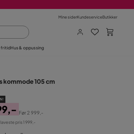
Mine sider
Kundeservice
Butikker
fritid
Hus & oppussing
s kommode 105 cm
N!
99,-
Før
2 999,-
ginal
 laveste pris 1 999,-