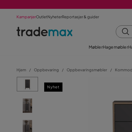
Kampanjer
Outlet
Nyheter
Reportasjer & guider
Møbler
Hagemøbler
H
Hjem
Oppbevaring
Oppbevaringsmøbler
Kommo
Nyhet