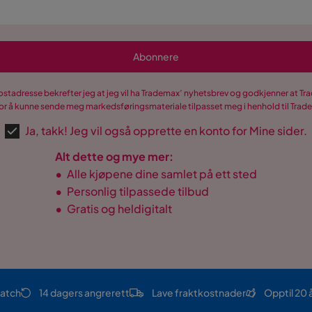
Abonnere
postadresse bekrefter jeg at jeg vil ha Trademax’ nyhetsbrev og godkjenner at 
r å kunne sende meg markedsføringsmateriale tilpasset meg i henhold til Tra
Ja, takk! Jeg vil også opprette en konto for Mine sider.
Alt dette og mye mer:
•
Alle kjøpene dine samlet på ett sted
•
Personlig tilpassede tilbud
•
Gratis og heldigitalt
atch
14 dagers angrerett
Lave fraktkostnader
Opptil 20 