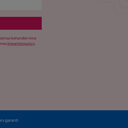
Trademax behandler mine
demax
Integritetspolicy
.
års garanti