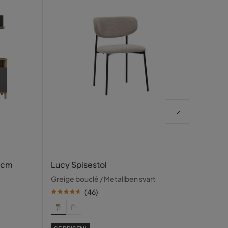
Glow
 cm
Lucy Spisestol
bely
Greige bouclé / Metallben svart
spei
Hvit
(
46
)
SE PR