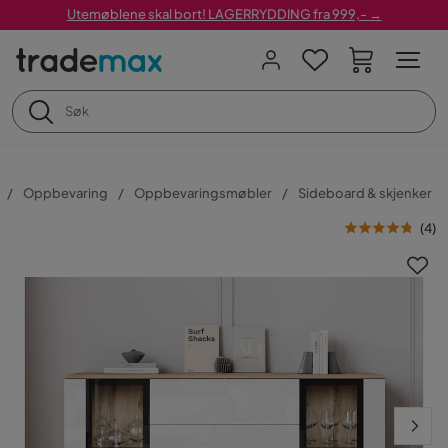
Utemøblene skal bort! LAGERRYDDING fra 999,- →
Oppbevaring
Oppbevaringsmøbler
Sideboard & skjenker
(
4
)