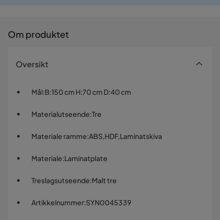
Prismatch
Om produktet
Oversikt
Mål
:
B:150 cm H:70 cm D:40 cm
Materialutseende
:
Tre
Materiale ramme
:
ABS,HDF,Laminatskiva
Materiale
:
Laminatplate
Treslagsutseende
:
Malt tre
Artikkelnummer
:
SYN0045339