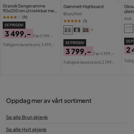
Granvik Sengeramme
Gammelt Highboard
Glow
90x200 cm uttrekkbar med
glas
Brun/Hvit
ekstraseng og oppbevaring
med 
(
9
)
Hvit
– uten madrass
(
1
)
SE PRISEN!
+1
3 499,-
Før
5 199,-
Pris
Original
SE P
SE PRISEN!
Tidligere laveste pris 3 499,-
2 
Pris
3 799,-
Før
4 399,-
Pri
Or
Pris
Original
Tidli
Tidligere laveste pris 3 799,-
Pri
Pris
Oppdag mer av vårt sortiment
Se alle Brun skjenk
Se alle Hvit skjenk