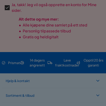
Ja, takk! Jeg vil også opprette en konto for Mine
sider.
Alt dette og mye mer:
•
Alle kjøpene dine samlet på ett sted
•
Personlig tilpassede tilbud
•
Gratis og heldigitalt
14 dagers
Lave
Opptil 20 års
Prismatch
angrerett
fraktkostnader
garanti
Hjelp & kontakt
Sortiment & tilbud