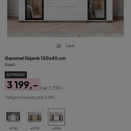
1 av 6
Gammel Skjenk 150x40 cm
Svart
SE PRISEN!
3 199,-
Før
3 799,-
Pris
Original
Tidligere laveste pris 3 199,-
Pris
Pris
Pris
Pris
+
0 kr
+
0 kr
+
0 kr