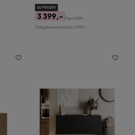
SE PRISEN!
3 399,-
Før
4 399,-
Pris
Original
Tidligere laveste pris 3 399,-
Pris