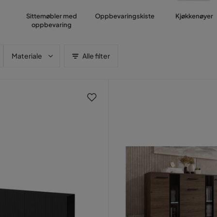
Sittemøbler med
Oppbevaringskiste
Kjøkkenøyer
oppbevaring
Materiale
Alle filter