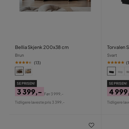
Bellia Skjenk 200x38 cm
Torvalen 
Brun
Svart
(
13
)
(
1
SE PRISEN!
SE PRISEN!
3 399,-
4 999
Før
3 999,-
Pris
Original
Pris
Origin
Tidligere laveste pris 3 399,-
Tidligere lav
Pris
Pris