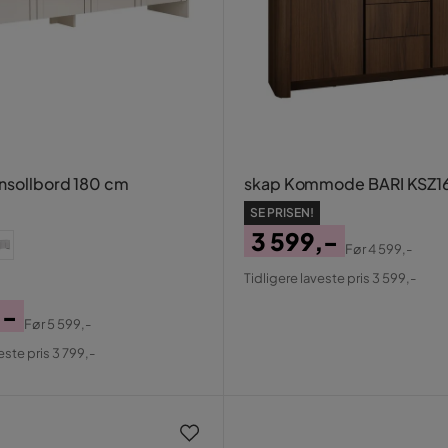
nsollbord 180 cm
skap Kommode BARI KSZ16
SE PRISEN!
3 599,-
Før
4 599,-
Pris
Original
Tidligere laveste pris 3 599,-
Pris
,-
Før
5 599,-
al
este pris 3 799,-