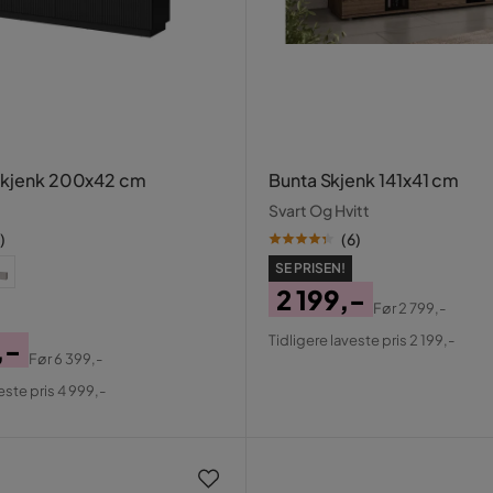
Skjenk 200x42 cm
Bunta Skjenk 141x41 cm
Svart Og Hvitt
)
(
6
)
SE PRISEN!
2 199,-
Før
2 799,-
Pris
Original
Tidligere laveste pris 2 199,-
,-
Pris
Før
6 399,-
al
este pris 4 999,-