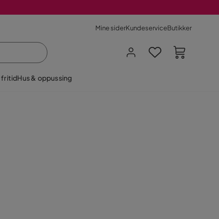
Mine sider
Kundeservice
Butikker
fritid
Hus & oppussing