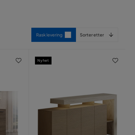
Sorter etter
Rask levering
Sorter etter
Nyhet