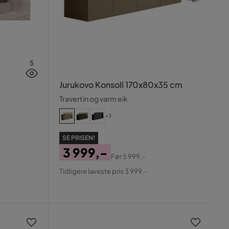
5
Jurukovo Konsoll 170x80x35 cm
Travertin og varm eik
+3
SE PRISEN!
3 999,-
Før
5 999,-
Pris
Original
Tidligere laveste pris 3 999,-
Pris