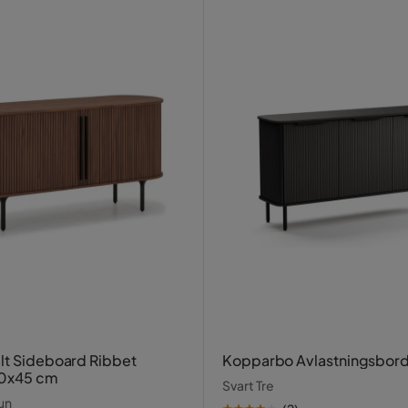
lt Sideboard Ribbet
Kopparbo Avlastningsbor
50x45 cm
Svart Tre
run