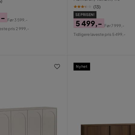
6
)
(
13
)
SE PRISEN!
,-
Før
3 599,-
5 499,-
al
Før
7 999,-
este pris 2 999,-
Pris
Original
Tidligere laveste pris 5 499,-
Pris
Nyhet