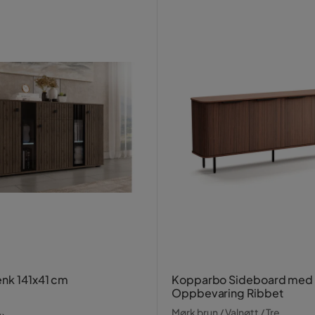
enk 141x41 cm
Kopparbo Sideboard med
Oppbevaring Ribbet
Mørk brun / Valnøtt / Tre