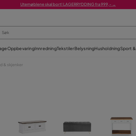
Utemøblene skal bort! LAGERRYDDING fra 999,- →
age
Oppbevaring
Innredning
Tekstiler
Belysning
Husholdning
Sport & 
d & skjenker