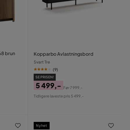
8 brun
Kopparbo Avlastningsbord
Svart Tre
(
9
)
SE PRISEN!
5 499,-
Før
7 999,-
Pris
Original
Tidligere laveste pris 5 499,-
Pris
Nyhet