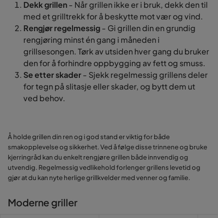
Dekk grillen
- Når grillen ikke er i bruk, dekk den til
med et grilltrekk for å beskytte mot vær og vind.
Rengjør regelmessig
- Gi grillen din en grundig
rengjøring minst én gang i måneden i
grillsesongen. Tørk av utsiden hver gang du bruker
den for å forhindre oppbygging av fett og smuss.
Se etter skader
- Sjekk regelmessig grillens deler
for tegn på slitasje eller skader, og bytt dem ut
ved behov.
Å holde grillen din ren og i god stand er viktig for både
smakopplevelse og sikkerhet. Ved å følge disse trinnene og bruke
kjerringråd kan du enkelt rengjøre grillen både innvendig og
utvendig. Regelmessig vedlikehold forlenger grillens levetid og
gjør at du kan nyte herlige grillkvelder med venner og familie.
Moderne griller