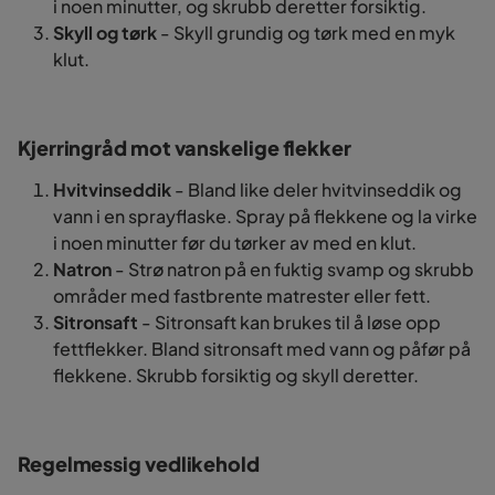
i noen minutter, og skrubb deretter forsiktig.
Skyll og tørk
- Skyll grundig og tørk med en myk
klut.
Kjerringråd mot vanskelige flekker
Hvitvinseddik
- Bland like deler hvitvinseddik og
vann i en sprayflaske. Spray på flekkene og la virke
i noen minutter før du tørker av med en klut.
Natron
- Strø natron på en fuktig svamp og skrubb
områder med fastbrente matrester eller fett.
Sitronsaft
- Sitronsaft kan brukes til å løse opp
fettflekker. Bland sitronsaft med vann og påfør på
flekkene. Skrubb forsiktig og skyll deretter.
Regelmessig vedlikehold