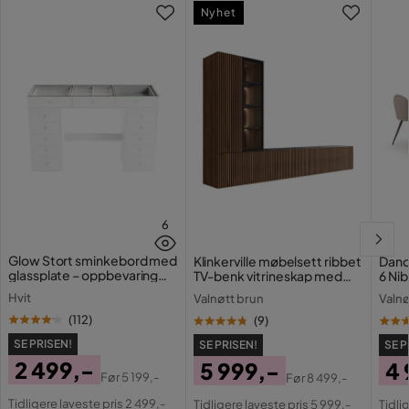
Nyhet
6
Glow Stort sminkebord med
Klinkerville møbelsett ribbet
Dano
glassplate – oppbevaring
TV-benk vitrineskap med
6 Nib
med skuffer og rom 120 cm
LED-belysning vegghengt -
Hvit
Valnøtt brun
Valnø
gulvstående 260 cm
(
112
)
(
9
)
SE PRISEN!
SE PRISEN!
SE P
2 499,-
5 999,-
4 
Før
5 199,-
Før
8 499,-
Pris
Original
Pris
Original
Pri
Or
Tidligere laveste pris 2 499,-
Tidligere laveste pris 5 999,-
Tidli