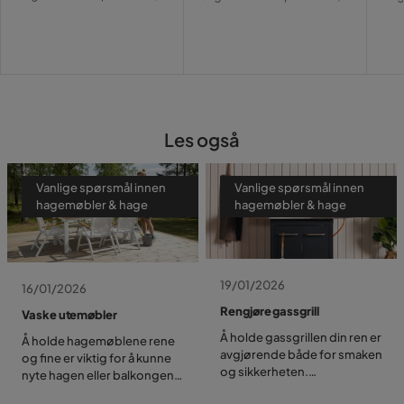
Pris
Pris
Pri
Les også
Vanlige spørsmål innen
Vanlige spørsmål innen
hagemøbler & hage
hagemøbler & hage
19/01/2026
16/01/2026
Rengjøre gassgrill
Vaske utemøbler
Å holde gassgrillen din ren er
Å holde hagemøblene rene
avgjørende både for smaken
og fine er viktig for å kunne
og sikkerheten.
nyte hagen eller balkongen
Regelmessig rengjøring
din om sommeren. Smuss,