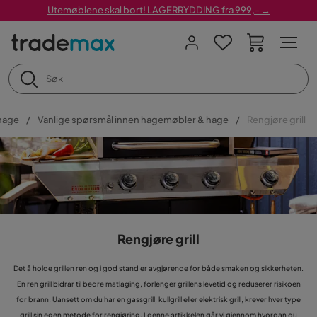
Utemøblene skal bort! LAGERRYDDING fra 999,- →
hage
Vanlige spørsmål innen hagemøbler & hage
Rengjøre grill
Rengjøre grill
Det å holde grillen ren og i god stand er avgjørende for både smaken og sikkerheten.
En ren grill bidrar til bedre matlaging, forlenger grillens levetid og reduserer risikoen
for brann. Uansett om du har en gassgrill, kullgrill eller elektrisk grill, krever hver type
grill sin egen metode for rengjøring. I denne artikkelen går vi gjennom hvordan du