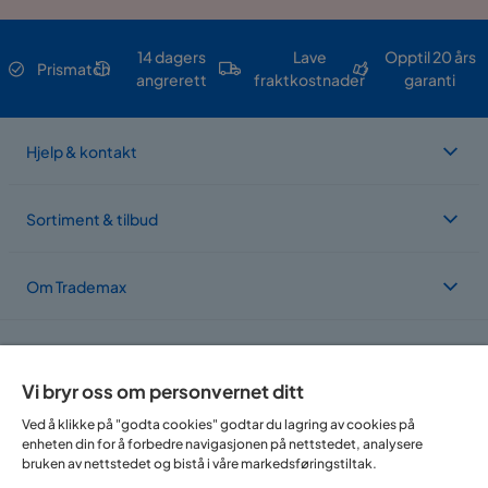
14 dagers
Lave
Opptil 20 års
Prismatch
angrerett
fraktkostnader
garanti
Hjelp & kontakt
Sortiment & tilbud
Om Trademax
Vi er lokalisert i flere land
Vi bryr oss om personvernet ditt
Ved å klikke på "godta cookies" godtar du lagring av cookies på
enheten din for å forbedre navigasjonen på nettstedet, analysere
bruken av nettstedet og bistå i våre markedsføringstiltak.