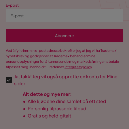
poteter, løk, tomater,
natron og andre kjerringråd.
E-post
asparges, gulrøtter, hvitløk
og jordbær.
Abonnere
Ved å fylle inn min e-postadresse bekrefter jeg at jeg vil ha Trademax’
nyhetsbrev og godkjenner at Trademax behandler mine
personopplysninger for å kunne sende meg markedsføringsmateriale
tilpasset meg i henhold til Trademax
Integritetspolicy
.
Ja, takk! Jeg vil også opprette en konto for Mine
sider.
Alt dette og mye mer:
•
Alle kjøpene dine samlet på ett sted
•
Personlig tilpassede tilbud
•
Gratis og heldigitalt