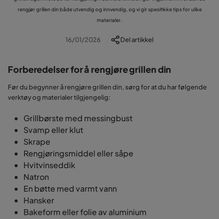
rengjør grillen din både utvendig og innvendig, og vi gir spesifikke tips for ulike
materialer.
16/01/2026
Del artikkel
Forberedelser for å rengjøre grillen din
Før du begynner å rengjøre grillen din, sørg for at du har følgende
verktøy og materialer tilgjengelig:
Grillbørste med messingbust
Svamp eller klut
Skrape
Rengjøringsmiddel eller såpe
Hvitvinseddik
Natron
En bøtte med varmt vann
Hansker
Bakeform eller folie av aluminium