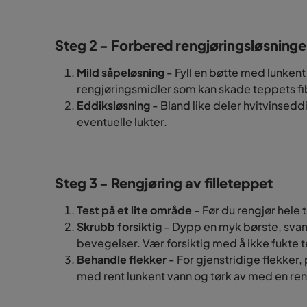
Steg 2 - Forbered rengjøringsløsning
Mild såpeløsning
- Fyll en bøtte med lunkent
rengjøringsmidler som kan skade teppets fi
Eddiksløsning
- Bland like deler hvitvinseddi
eventuelle lukter.
Steg 3 - Rengjøring av filleteppet
Test på et lite område
- Før du rengjør hele t
Skrubb forsiktig
- Dypp en myk børste, svamp
bevegelser. Vær forsiktig med å ikke fukte te
Behandle flekker
- For gjenstridige flekker,
med rent lunkent vann og tørk av med en ren 