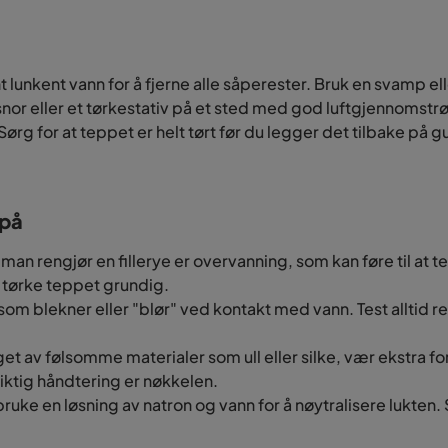
lunkent vann for å fjerne alle såperester. Bruk en svamp eller
or eller et tørkestativ på et sted med god luftgjennomstrø
rg for at teppet er helt tørt før du legger det tilbake på g
 på
 man rengjør en fillerye er overvanning, som kan føre til at t
g tørke teppet grundig.
 som blekner eller "blør" ved kontakt med vann. Test alltid re
laget av følsomme materialer som ull eller silke, vær ekstra 
iktig håndtering er nøkkelen.
 bruke en løsning av natron og vann for å nøytralisere lukten. 