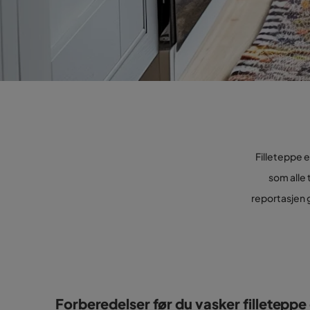
Filleteppe e
som alle 
reportasjen g
Forberedelser før du vasker filleteppe 