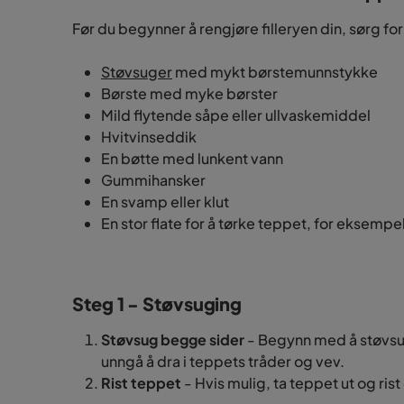
Før du begynner å rengjøre filleryen din, sørg fo
Støvsuger
med mykt børstemunnstykke
Børste med myke børster
Mild flytende såpe eller ullvaskemiddel
Hvitvinseddik
En bøtte med lunkent vann
Gummihansker
En svamp eller klut
En stor flate for å tørke teppet, for eksempel
Steg 1 - Støvsuging
Støvsug begge sider
- Begynn med å støvsug
unngå å dra i teppets tråder og vev.
Rist teppet
- Hvis mulig, ta teppet ut og ris