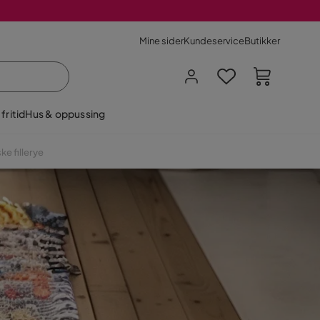
Mine sider
Kundeservice
Butikker
fritid
Hus & oppussing
ke fillerye