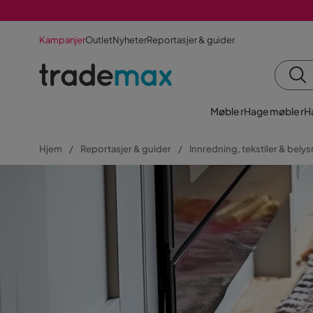
Kampanjer
Outlet
Nyheter
Reportasjer & guider
Møbler
Hagemøbler
H
Hjem
Reportasjer & guider
Innredning, tekstiler & bely