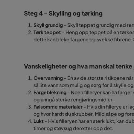
Steg 4 - Skylling og tørking
Skyll grundig
- Skyll teppet grundig med rent 
Tørk teppet
- Heng opp teppet på en tørkesn
dette kan bleke fargene og svekke fibrene. Sø
Vanskeligheter og hva man skal tenke
Overvanning
- En av de største risikoene når
så lite vann som mulig og sørg for å skylle o
Fargeblekning
- Noen filleryer kan ha farger
og unngå sterke rengjøringsmidler.
Følsomme materialer
- Hvis din fillerye er 
og hvor hardt du skrubber. Mild såpe og fors
Lukt
- Hvis filleryen har en sterk lukt, kan du
timer og støvsug deretter opp det.