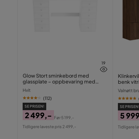
19
Glow Stort sminkebord med
Klinkervi
glassplate – oppbevaring med
benk vit
skuffer og rom 120 cm
belysnin
Hvit
Valnøtt br
260 cm
(
112
)
SE PRISEN!
SE PRISEN
2 499,-
5 99
Før
5 199,-
Pris
Original
Pris
Origin
Tidligere laveste pris 2 499,-
Tidligere l
Pris
Pris