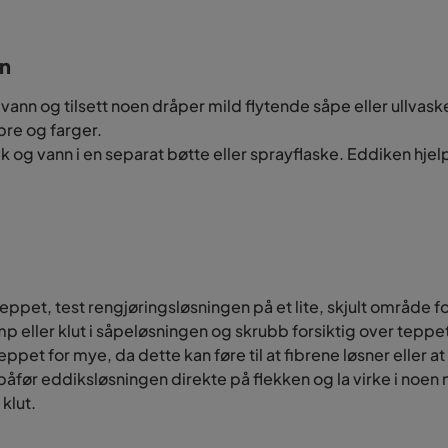
en
 vann og tilsett noen dråper mild flytende såpe eller ullva
bre og farger.
k og vann i en separat bøtte eller sprayflaske. Eddiken hjel
eppet, test rengjøringsløsningen på et lite, skjult område fo
 eller klut i såpeløsningen og skrubb forsiktig over teppet
ppet for mye, da dette kan føre til at fibrene løsner eller a
 påfør eddiksløsningen direkte på flekken og la virke i noen 
klut.