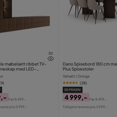
30
lle møbelsett ribbet TV-
Dano Spisebord 180 cm me
rineskap med LED-
Plus Spisestoler
g vegghengt - gulvstående
un
Valnøtt / Greige
(
9
)
(
28
)
!
SE PRISEN!
9,-
4 999,-
Før
8 499,-
Før
8 499,-
al
Pris
Original
aveste pris 5 999,-
Tidligere laveste pris 4 999,-
Pris