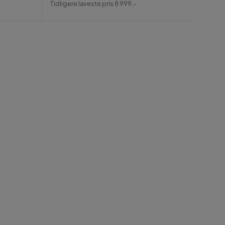
Tidligere laveste pris 8 999,-
Tidlige
Pris
Pris