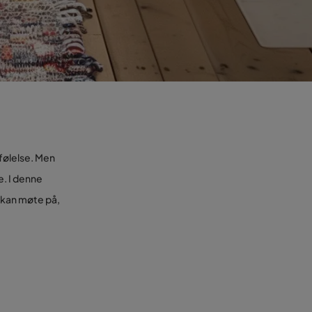
 følelse. Men
e. I denne
u kan møte på,