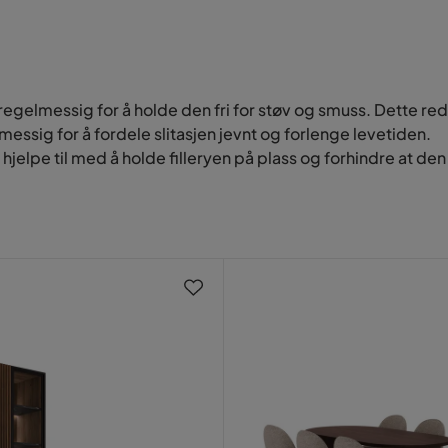
 regelmessig for å holde den fri for støv og smuss. Dette r
essig for å fordele slitasjen jevnt og forlenge levetiden.
elpe til med å holde filleryen på plass og forhindre at den sl