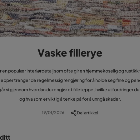
Vaske fillerye
r en populær interiørdetalj som ofte gir en hjemmekoselig og rustikk
tepper trenger de regelmessig rengjøring for å holde seg fine og pen
år vi gjennom hvordan du rengjør et filleteppe, hvilke utfordringer d
og hva som er viktig å tenke på for å unngå skader.
19/01/2026
Del artikkel
ditt