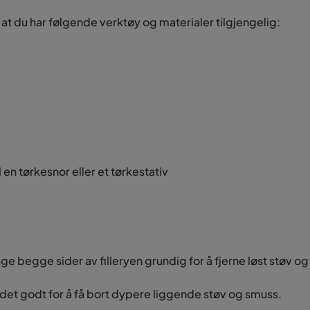
r at du har følgende verktøy og materialer tilgjengelig:
 en tørkesnor eller et tørkestativ
e begge sider av filleryen grundig for å fjerne løst støv o
t det godt for å få bort dypere liggende støv og smuss.