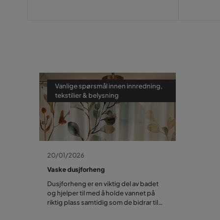
Vanlige spørsmål innen innredning,
tekstilier & belysning
20/01/2026
Vaske dusjforheng
Dusjforheng er en viktig del av badet
og hjelper til med å holde vannet på
riktig plass samtidig som de bidrar til
rommets estetikk. Men siden de er i