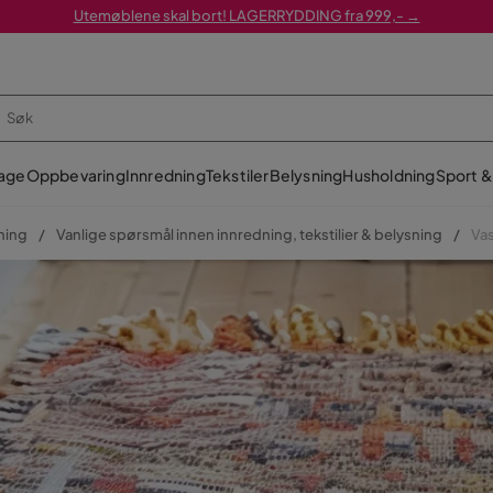
Utemøblene skal bort! LAGERRYDDING fra 999,- →
age
Oppbevaring
Innredning
Tekstiler
Belysning
Husholdning
Sport & 
sning
Vanlige spørsmål innen innredning, tekstilier & belysning
Vas