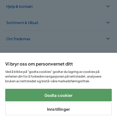
Hjelp & kontakt
Sortiment & tilbud
Om Trademax
Vi er lokalisert i flere land
Vi bryr oss om personvernet ditt
Ved å klikke på "godta cookies" godtar du lagring av cookies på
enheten din for å forbedre navigasjonen på nettstedet, analysere
bruken av nettstedet og bistå i våre markedsføringstiltak.
Godta cookier
Følg oss på:
Innstillinger