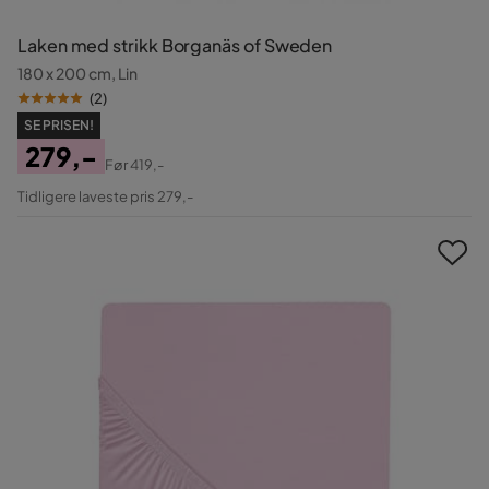
Laken med strikk Borganäs of Sweden
180 x 200 cm, Lin
(
2
)
SE PRISEN!
279,-
Før
419,-
Pris
Original
Tidligere laveste pris 279,-
Pris