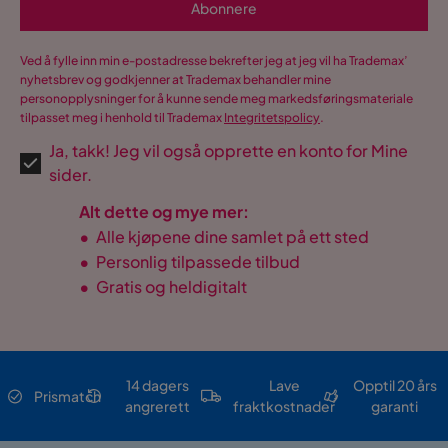
Abonnere
Ved å fylle inn min e-postadresse bekrefter jeg at jeg vil ha Trademax’
nyhetsbrev og godkjenner at Trademax behandler mine
personopplysninger for å kunne sende meg markedsføringsmateriale
tilpasset meg i henhold til Trademax
Integritetspolicy
.
Ja, takk! Jeg vil også opprette en konto for Mine
sider.
Alt dette og mye mer:
•
Alle kjøpene dine samlet på ett sted
•
Personlig tilpassede tilbud
•
Gratis og heldigitalt
14 dagers
Lave
Opptil 20 års
Prismatch
angrerett
fraktkostnader
garanti