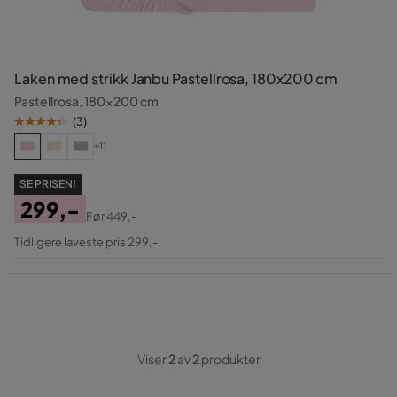
Laken med strikk Janbu Pastellrosa, 180x200 cm
Pastellrosa, 180x200 cm
(
3
)
+11
SE PRISEN!
299,-
Før
449,-
Pris
Original
Tidligere laveste pris 299,-
Pris
Viser
2
av
2
produkter