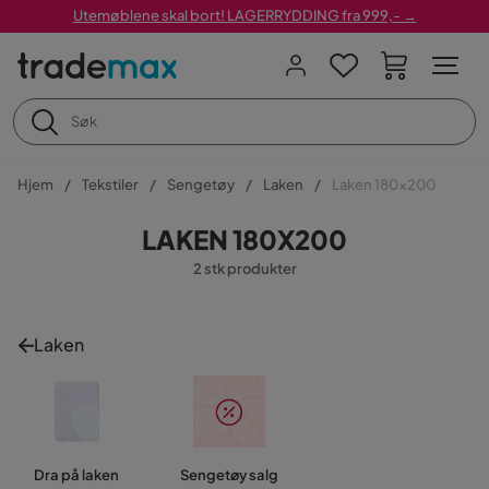
Utemøblene skal bort! LAGERRYDDING fra 999,- →
Hjem
Tekstiler
Sengetøy
Laken
Laken 180x200
LAKEN 180X200
2 stk produkter
Laken
Dra på laken
Sengetøy salg