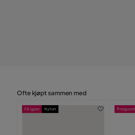
Serie
Ofte kjøpt sammen med
Få igjen
Nyhet
Prisguns