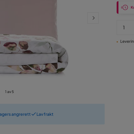
Ku
Leverin
1 av 5
dagers angrerett
Lav frakt