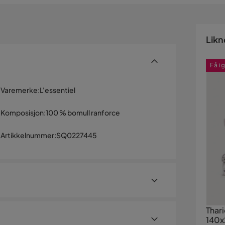
Likn
Få i
Varemerke
:
L'essentiel
Komposisjon
:
100 % bomull ranforce
Artikkelnummer
:
SQ0227445
Thar
140