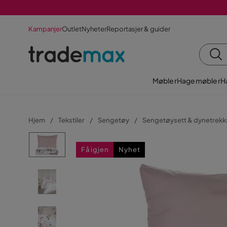
Kampanjer
Outlet
Nyheter
Reportasjer & guider
Møbler
Hagemøbler
H
Hjem
Tekstiler
Sengetøy
Sengetøysett & dynetrekk
Få igjen
Nyhet