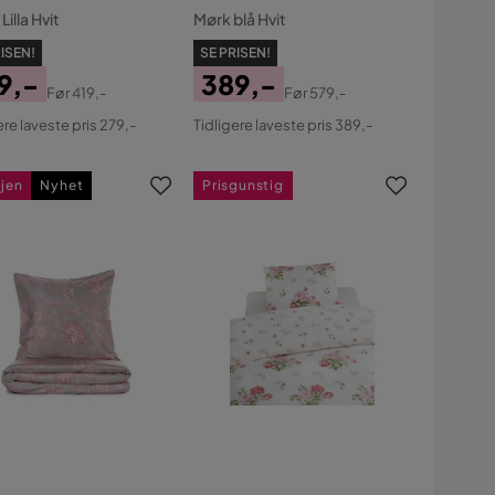
Lilla Hvit
Mørk blå Hvit
ISEN!
SE PRISEN!
9,-
389,-
Før
419,-
Før
579,-
s
ginal
Pris
Original
ere laveste pris 279,-
Tidligere laveste pris 389,-
s
Pris
gjen
Nyhet
Prisgunstig