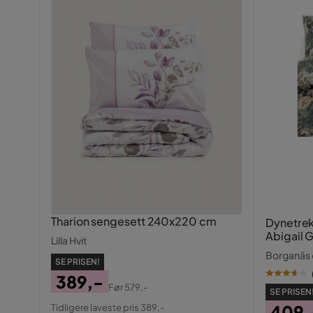
Tharion sengesett 240x220 cm
Dynetrek
Abigail 
Lilla Hvit
Borganäs
SE PRISEN!
389,-
Før
579,-
SE PRISEN
Pris
Original
409,
Tidligere laveste pris 389,-