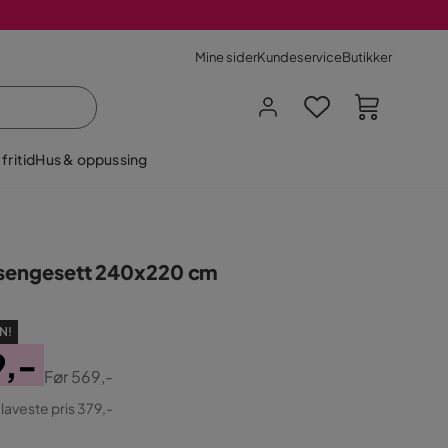
Mine sider
Kundeservice
Butikker
fritid
Hus & oppussing
 sengesett 240x220 cm
N!
9,-
Før
569,-
ginal
 laveste pris 379,-