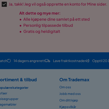
Ja, takk! Jeg vil også opprette en konto for Mine sider.
Alt dette og mye mer:
•
Alle kjøpene dine samlet på ett sted
•
Personlig tilpassede tilbud
•
Gratis og heldigitalt
atch
14 dagers angrerett
Lave fraktkostnader
Opptil 20 
ortiment & tilbud
Om Trademax
Om oss
opulære kategorier
ofaer
Jobb med oss
pisegrupper
Om ditt kjøp
agemøbler
Kjøpsvilkår