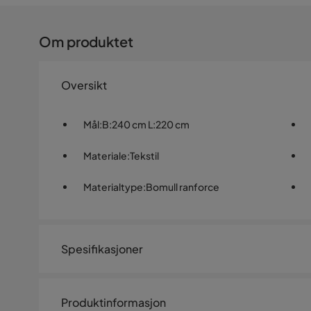
Om produktet
Oversikt
Mål
:
B:240 cm L:220 cm
Materiale
:
Tekstil
Materialtype
:
Bomull ranforce
Spesifikasjoner
Artikkelnummer:
SQ0227445
Produktinformasjon
Størrelse