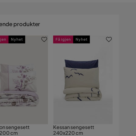
ende produkter
gjen
Nyhet
Få igjen
Nyhet
ion sengesett
Kessan sengesett
x200 cm
240x220 cm