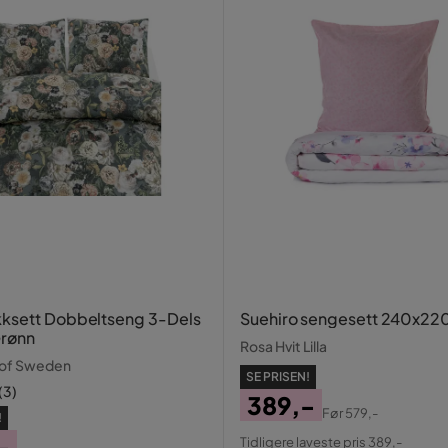
ksett Dobbeltseng 3-Dels
Suehiro sengesett 240x22
Grønn
Rosa Hvit Lilla
 of Sweden
SE PRISEN!
(
3
)
389,-
Før
579,-
!
Pris
Original
-
Tidligere laveste pris 389,-