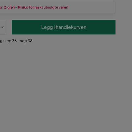
n 2 igjen - Risiko for raskt utsolgte varer!
Legg i handlekurven
g: sep 36 - sep 38