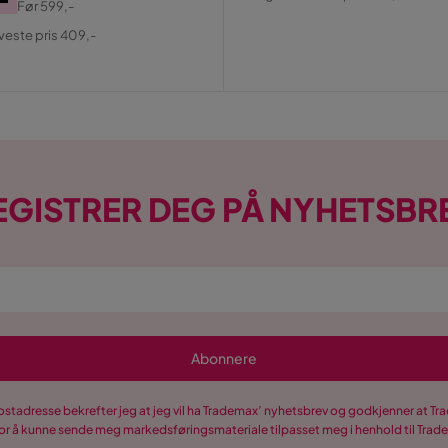
Før
599,-
Pris
al
aveste pris 409,-
EGISTRER DEG PÅ NYHETSBR
Abonnere
postadresse bekrefter jeg at jeg vil ha Trademax’ nyhetsbrev og godkjenner at 
r å kunne sende meg markedsføringsmateriale tilpasset meg i henhold til Tra