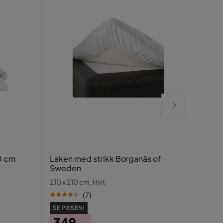
Glow
0 cm
Laken med strikk Borganäs of
glas
Sweden
skuf
Hvit
210 x 210 cm, Hvit
(
7
)
SE PRISEN!
349,-
SE PR