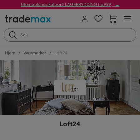
Utemøblene skal bort! LAGERRYDDING fra 999,- →
Hjem
Varemerker
Loft24
Loft24