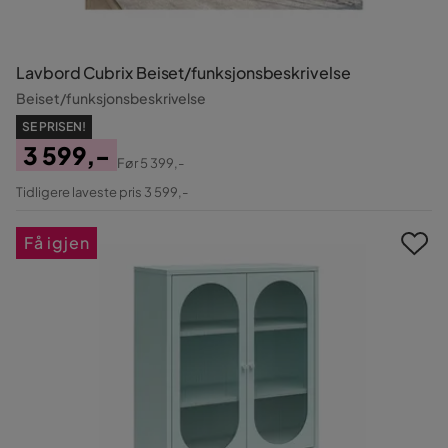
Lavbord Cubrix Beiset/funksjonsbeskrivelse
Beiset/funksjonsbeskrivelse
SE PRISEN!
3 599,-
Før
5 399,-
Pris
Original
Tidligere laveste pris 3 599,-
Pris
Få igjen