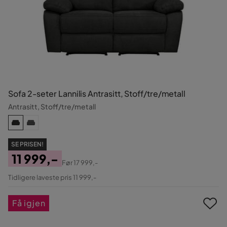
Sofa 2-seter Lannilis Antrasitt, Stoff/tre/metall
Antrasitt, Stoff/tre/metall
SE PRISEN!
11 999,-
Før
17 999,-
Pris
Original
Tidligere laveste pris 11 999,-
Pris
Få igjen