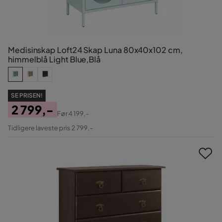
Medisinskap Loft24 Skap Luna 80x40x102 cm,
himmelblå Light Blue,Blå
SE PRISEN!
2 799,-
Før
4 199,-
Pris
Original
Tidligere laveste pris 2 799,-
Pris