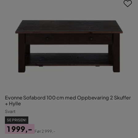
Evonne Sofabord 100 cm med Oppbevaring 2 Skuffer
+ Hylle
Svart
SE PRISEN!
1 999,-
Før
2 999,-
Pris
Original