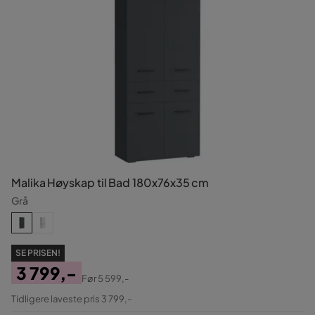
Malika Høyskap til Bad 180x76x35 cm
Grå
SE PRISEN!
3 799,-
Før
5 599,-
Pris
Original
Tidligere laveste pris 3 799,-
Pris