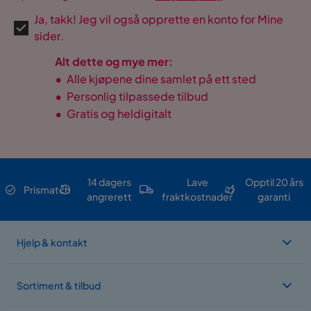
Ja, takk! Jeg vil også opprette en konto for Mine
sider.
Alt dette og mye mer:
•
Alle kjøpene dine samlet på ett sted
•
Personlig tilpassede tilbud
•
Gratis og heldigitalt
14 dagers
Lave
Opptil 20 års
Prismatch
angrerett
fraktkostnader
garanti
Hjelp & kontakt
Sortiment & tilbud