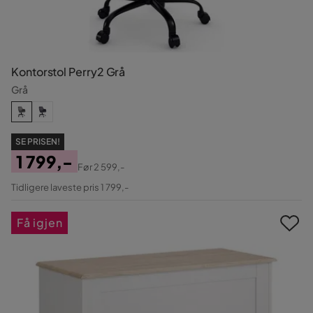
Kontorstol Perry2 Grå
Grå
SE PRISEN!
1 799,-
Før
2 599,-
Pris
Original
Tidligere laveste pris 1 799,-
Pris
Få igjen