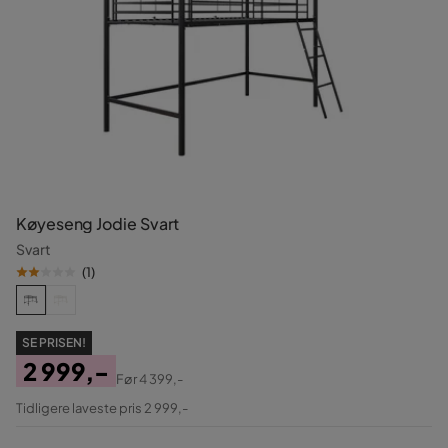
Køyeseng Jodie Svart
Svart
(
1
)
SE PRISEN!
2 999,-
Før
4 399,-
Pris
Original
Tidligere laveste pris 2 999,-
Pris