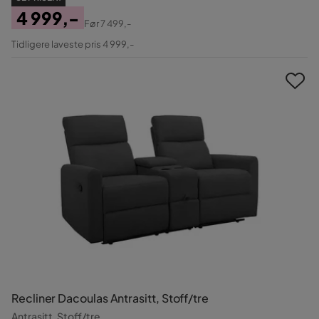
4 999,-
Før
7 499,-
Pris
Original
Tidligere laveste pris 4 999,-
Pris
Recliner Dacoulas Antrasitt, Stoff/tre
Antrasitt, Stoff/tre