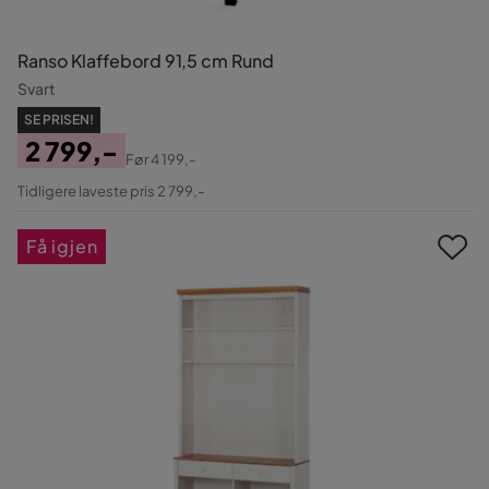
Ranso Klaffebord 91,5 cm Rund
Svart
SE PRISEN!
2 799,-
Før
4 199,-
Pris
Original
Tidligere laveste pris 2 799,-
Pris
Få igjen