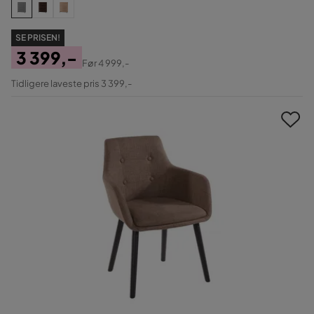
SE PRISEN!
3 399,-
Før
4 999,-
Pris
Original
Tidligere laveste pris 3 399,-
Pris