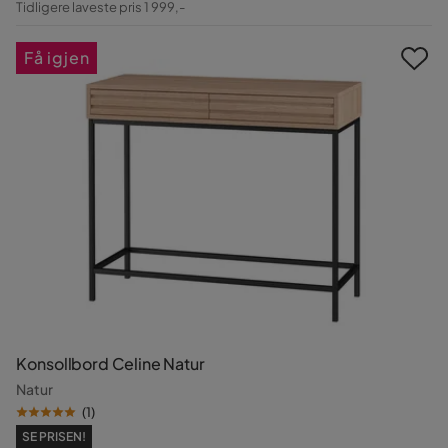
Tidligere laveste pris 1 999,-
Pris
Få igjen
Konsollbord Celine Natur
Natur
(
1
)
SE PRISEN!