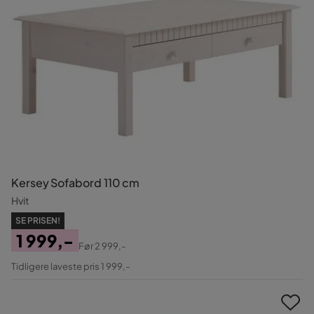
Kersey Sofabord 110 cm
Hvit
SE PRISEN!
1 999,-
Før
2 999,-
Pris
Original
Tidligere laveste pris 1 999,-
Pris