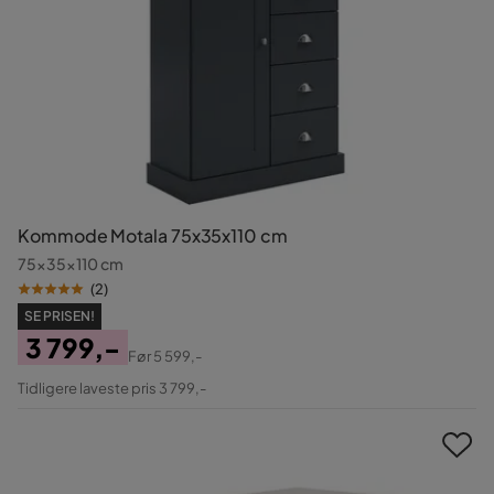
Kommode Motala 75x35x110 cm
75x35x110 cm
(
2
)
SE PRISEN!
3 799,-
Før
5 599,-
Pris
Original
Tidligere laveste pris 3 799,-
Pris