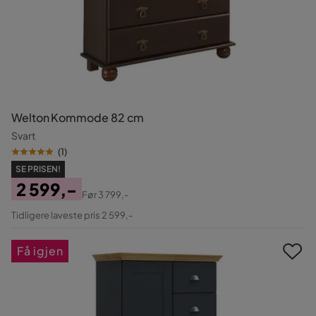
Welton Kommode 82 cm
Svart
(
1
)
SE PRISEN!
2 599,-
Før
3 799,-
Pris
Original
Tidligere laveste pris 2 599,-
Pris
Få igjen