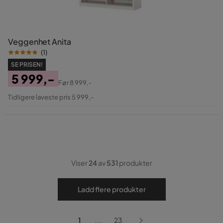
Veggenhet Anita
(
1
)
SE PRISEN!
5 999,-
Før
8 999,-
Pris
Original
Tidligere laveste pris 5 999,-
Pris
Viser
24
av
531
produkter
Ladd flere produkter
...
1
23