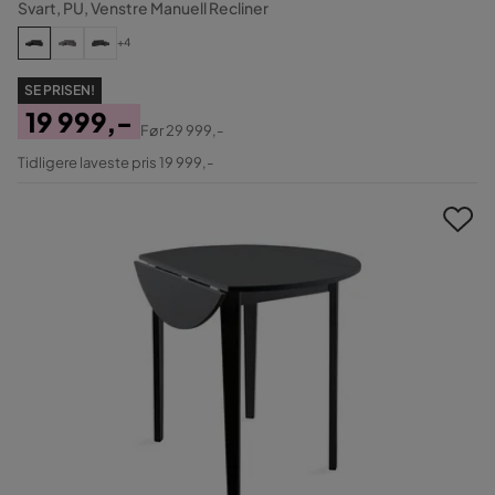
Svart, PU, Venstre Manuell Recliner
+4
SE PRISEN!
19 999,-
Før
29 999,-
Pris
Original
Tidligere laveste pris 19 999,-
Pris