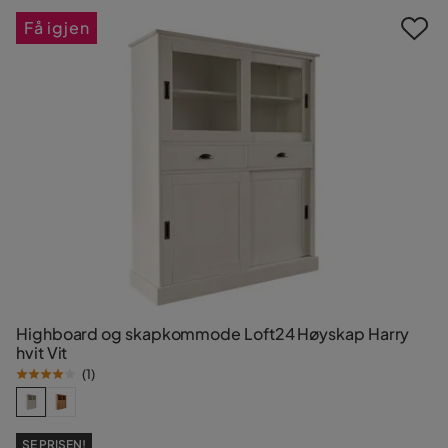
Få igjen
Highboard og skapkommode Loft24 Høyskap Harry
hvit Vit
(
1
)
SE PRISEN!