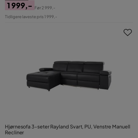
1 999,-
Før
2 999,-
Pris
Original
Tidligere laveste pris 1 999,-
Pris
Hjørnesofa 3-seter Rayland Svart, PU, Venstre Manuell
Recliner