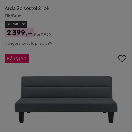
Arda Spisestol 2-pk
Eik/Brun
SE PRISEN!
2 399,-
Før
3 599,-
Pris
Original
Tidligere laveste pris 2 399,-
Pris
Få igjen