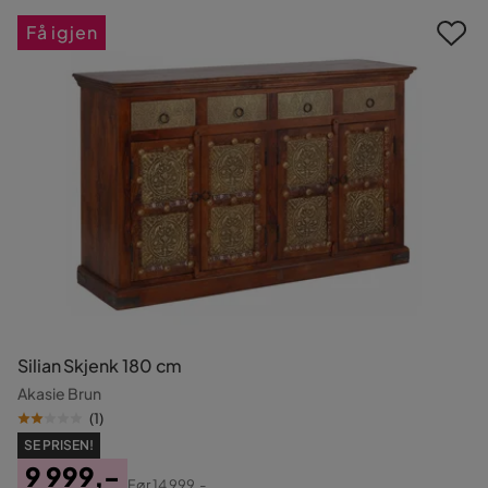
Få igjen
Silian Skjenk 180 cm
Akasie Brun
(
1
)
SE PRISEN!
9 999,-
Før
14 999,-