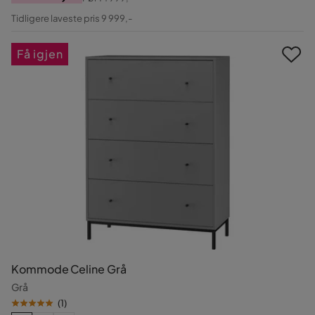
Pris
Original
Tidligere laveste pris 9 999,-
Pris
Få igjen
Kommode Celine Grå
Grå
(
1
)