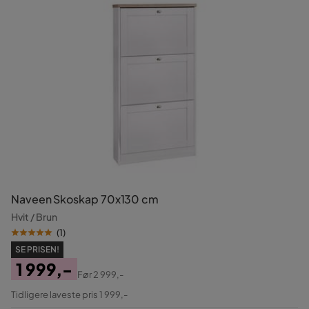
Naveen Skoskap 70x130 cm
Hvit / Brun
(
1
)
SE PRISEN!
1 999,-
Før
2 999,-
Pris
Original
Tidligere laveste pris 1 999,-
Pris