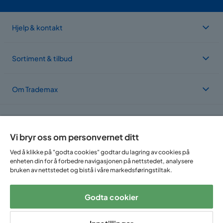
Hjelp & kontakt
Sortiment & tilbud
Om Trademax
Vi er lokalisert i flere land
Vi bryr oss om personvernet ditt
Ved å klikke på "godta cookies" godtar du lagring av cookies på
enheten din for å forbedre navigasjonen på nettstedet, analysere
bruken av nettstedet og bistå i våre markedsføringstiltak.
Godta cookier
Følg oss på: