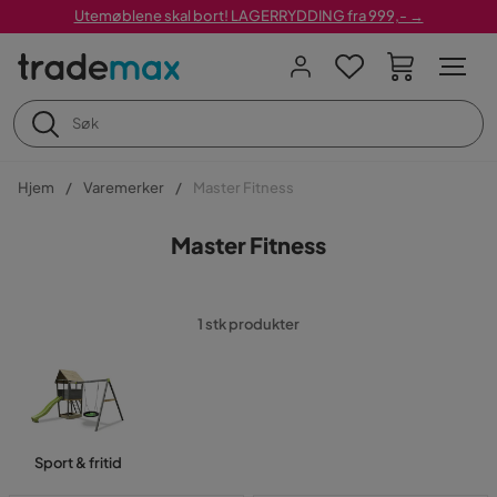
Utemøblene skal bort! LAGERRYDDING fra 999,- →
Hjem
Varemerker
Master Fitness
Master Fitness
1 stk produkter
Sport & fritid