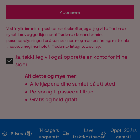
Abonnere
Ved å fylle inn min e-postadresse bekrefter jeg at jeg vil ha Trademax’
nyhetsbrev og godkjenner at Trademax behandler mine
personopplysninger for å kunne sende meg markedsføringsmateriale
tilpasset meg i henhold til Trademax
Integritetspolicy
.
Ja, takk! Jeg vil også opprette en konto for Mine
sider.
Alt dette og mye mer:
•
Alle kjøpene dine samlet på ett sted
•
Personlig tilpassede tilbud
•
Gratis og heldigitalt
14 dagers
Lave
Opptil 20 års
Prismatch
angrerett
fraktkostnader
garanti