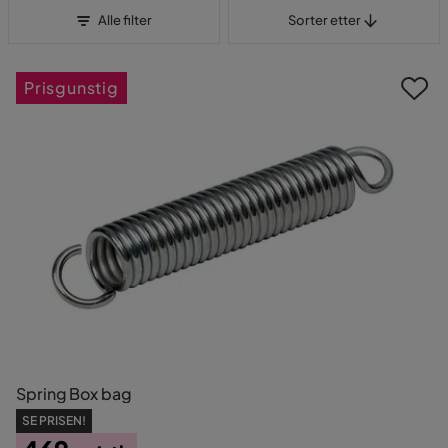
Sorter etter
Alle filter
Sorter etter
Prisgunstig
Spring Box bag
SE PRISEN!