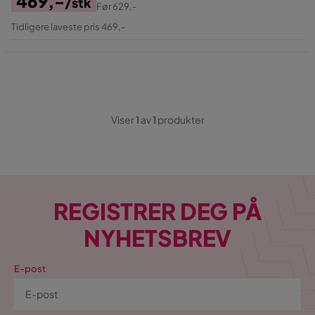
469,-
/stk
Før
629,-
Pris
Original
Tidligere laveste pris 469,-
Pris
Viser
1
av
1
produkter
REGISTRER DEG PÅ
NYHETSBREV
E-post