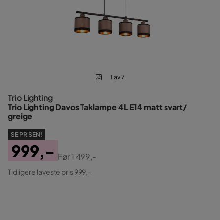
1 av 7
Trio Lighting
Trio Lighting Davos Taklampe 4L E14 matt svart/
greige
SE PRISEN!
999,-
Før
1 499,-
Pris
Original
Tidligere laveste pris 999,-
Pris