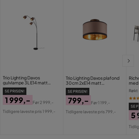
Regulerbar
Ja
Dimmer
Ikke dimmbar
Sokkel
E14
Serie
Trio Lighting Davos
Trio Lighting Davos plafond
Rich
gulvlampe 3L E14 matt
30 cm 2xE14 matt
med 
svart/greige
svart/greige
Røkt 
SE PRISEN!
SE PRISEN!
1 999,-
799,-
Før
2 999,-
Før
1 199,-
Pris
Original
SE P
Pris
Original
Tidligere laveste pris 1 999,-
Tidligere laveste pris 799,-
5 
Pris
Pris
Pri
Or
Tidli
Pri