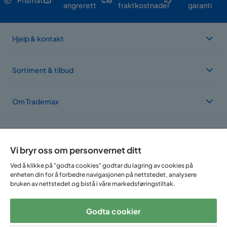
angrerett
fraktkostnader
garanti
Hjelp & kontakt
Sortiment & tilbud
Om Trademax
Vi er lokalisert i flere land
Vi bryr oss om personvernet ditt
Ved å klikke på "godta cookies" godtar du lagring av cookies på
enheten din for å forbedre navigasjonen på nettstedet, analysere
bruken av nettstedet og bistå i våre markedsføringstiltak.
Godta cookier
Følg oss på: