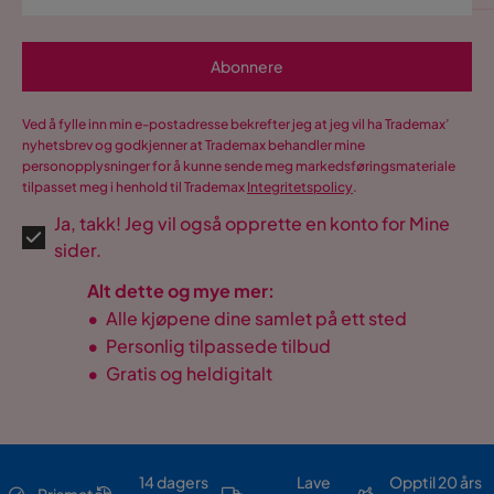
Abonnere
Ved å fylle inn min e-postadresse bekrefter jeg at jeg vil ha Trademax’
nyhetsbrev og godkjenner at Trademax behandler mine
personopplysninger for å kunne sende meg markedsføringsmateriale
tilpasset meg i henhold til Trademax
Integritetspolicy
.
Ja, takk! Jeg vil også opprette en konto for Mine
sider.
Alt dette og mye mer:
•
Alle kjøpene dine samlet på ett sted
•
Personlig tilpassede tilbud
•
Gratis og heldigitalt
14 dagers
Lave
Opptil 20 års
Prismatch