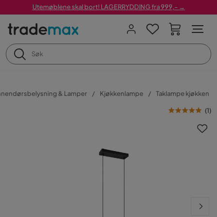
Utemøblene skal bort! LAGERRYDDING fra 999,- →
nnendørsbelysning & Lamper
Kjøkkenlampe
Taklampe kjøkken
(
1
)