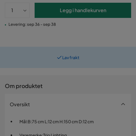
Legg i handlekurven
Levering: sep 36 - sep 38
Lav frakt
Prismatch
Om produktet
Oversikt
Mål
:
B:75 cm L:12 cm H:150 cm D:12 cm
Varemerke
:
Trio Lighting