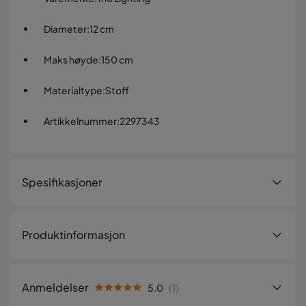
Diameter
:
12 cm
Maks høyde
:
150 cm
Materialtype
:
Stoff
Artikkelnummer
:
2297343
Spesifikasjoner
Artikkelnummer:
2297343
Produktinformasjon
Størrelse
Høyde
150 cm
Anmeldelser
5.0
(
1
)
Diameter
12 cm