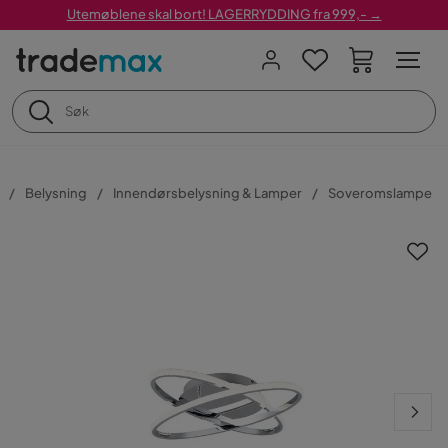
Utemøblene skal bort! LAGERRYDDING fra 999,- →
Belysning
Innendørsbelysning & Lamper
Soveromslampe