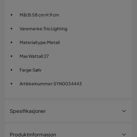
Mål
:
B:58 cm H:9 cm
Varemerke
:
Trio Lighting
Materialtype
:
Metall
Max Wattall
:
27
Farge
:
Sølv
Artikkelnummer
:
SYN0034443
Spesifikasjoner
Artikkelnummer:
SYN0034443
Produktinformasjon
Størrelse