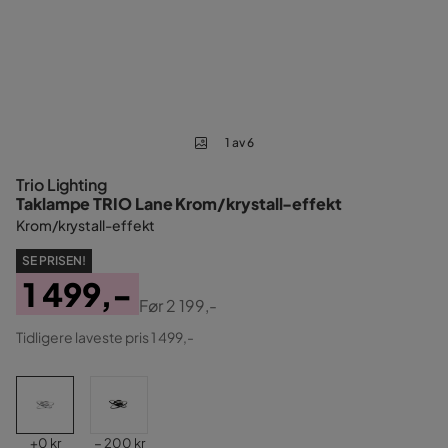
1 av 6
Trio Lighting
Taklampe TRIO Lane Krom/krystall-effekt
Krom/krystall-effekt
SE PRISEN!
1 499,-
Før
2 199,-
Pris
Original
Tidligere laveste pris 1 499,-
Pris
Pris
Pris
+
0 kr
− 200 kr