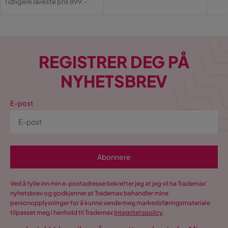
Tidligere laveste pris 899,-
Pris
REGISTRER DEG PÅ
NYHETSBREV
E-post
Abonnere
Ved å fylle inn min e-postadresse bekrefter jeg at jeg vil ha Trademax’
nyhetsbrev og godkjenner at Trademax behandler mine
personopplysninger for å kunne sende meg markedsføringsmateriale
tilpasset meg i henhold til Trademax
Integritetspolicy
.