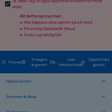
Ja, takk! Jeg vil også opprette en konto for Mine
sider.
Alt dette og mye mer:
•
Alle kjøpene dine samlet på ett sted
•
Personlig tilpassede tilbud
•
Gratis og heldigitalt
14 dagers
Lave
Opptil 20 års
Prismatch
angrerett
fraktkostnader
garanti
Hjelp & kontakt
Sortiment & tilbud
Om Trademax